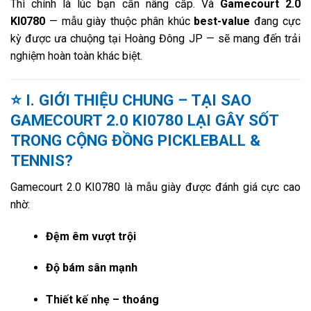
Thì chính là lúc bạn cần nâng cấp. Và
Gamecourt 2.0
KI0780
— mẫu giày thuộc phân khúc
best-value
đang cực
kỳ được ưa chuộng tại Hoàng Đông JP — sẽ mang đến trải
nghiệm hoàn toàn khác biệt.
⭐
I. GIỚI THIỆU CHUNG – TẠI SAO
GAMECOURT 2.0 KI0780 LẠI GÂY SỐT
TRONG CỘNG ĐỒNG PICKLEBALL &
TENNIS?
Gamecourt 2.0 KI0780 là mẫu giày được đánh giá cực cao
nhờ:
Đệm êm vượt trội
Độ bám sân mạnh
Thiết kế nhẹ – thoáng