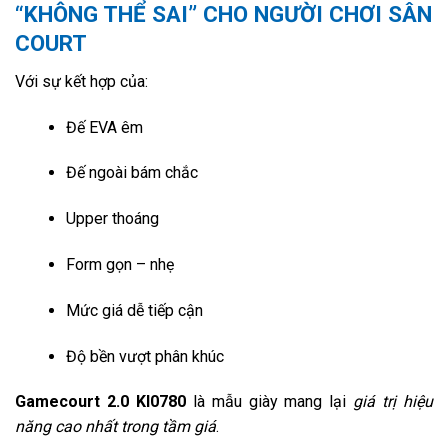
“KHÔNG THỂ SAI” CHO NGƯỜI CHƠI SÂN
COURT
Với sự kết hợp của:
Đế EVA êm
Đế ngoài bám chắc
Upper thoáng
Form gọn – nhẹ
Mức giá dễ tiếp cận
Độ bền vượt phân khúc
Gamecourt 2.0 KI0780
là mẫu giày mang lại
giá trị hiệu
năng cao nhất trong tầm giá
.