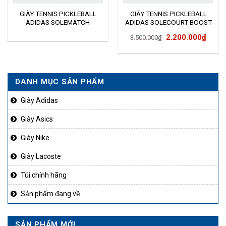
GIÀY TENNIS PICKLEBALL
GIÀY TENNIS PICKLEBALL
ADIDAS SOLEMATCH
ADIDAS SOLECOURT BOOST
BOUNCE EF2440
Giá
Giá
2.200.000
₫
3.500.000
₫
gốc
hiện
là:
tại
3.500.000₫.
là:
DANH MỤC SẢN PHẨM
90.000₫.
2.200
Giày Adidas
Giày Asics
Giày Nike
Giày Lacoste
Túi chính hãng
Sản phẩm đang về
SẢN PHẨM MỚI