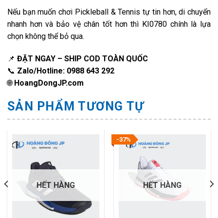
Nếu bạn muốn chơi Pickleball & Tennis tự tin hơn, di chuyển
nhanh hơn và bảo vệ chân tốt hơn thì KI0780 chính là lựa
chọn không thể bỏ qua.
📌
ĐẶT NGAY – SHIP COD TOÀN QUỐC
📞
Zalo/Hotline: 0988 643 292
🌐
HoangDongJP.com
SẢN PHẨM TƯƠNG TỰ
-37%
HẾT HÀNG
HẾT HÀNG