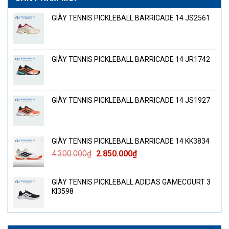
GIÀY TENNIS PICKLEBALL BARRICADE 14 JS2561
GIÀY TENNIS PICKLEBALL BARRICADE 14 JR1742
GIÀY TENNIS PICKLEBALL BARRICADE 14 JS1927
GIÀY TENNIS PICKLEBALL BARRICADE 14 KK3834
Giá
Giá
4.300.000
₫
2.850.000
₫
gốc
hiện
là:
tại
GIÀY TENNIS PICKLEBALL ADIDAS GAMECOURT 3
4.300.000₫.
là:
KI3598
2.850.000₫.