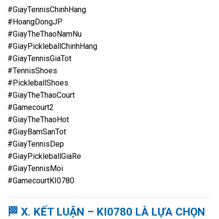
#GiayTennisChinhHang
#HoangDongJP
#GiayTheThaoNamNu
#GiayPickleballChinhHang
#GiayTennisGiaTot
#TennisShoes
#PickleballShoes
#GiayTheThaoCourt
#Gamecourt2
#GiayTheThaoHot
#GiayBamSanTot
#GiayTennisDep
#GiayPickleballGiaRe
#GiayTennisMoi
#GamecourtKI0780
🏁
X. KẾT LUẬN – KI0780 LÀ LỰA CHỌN