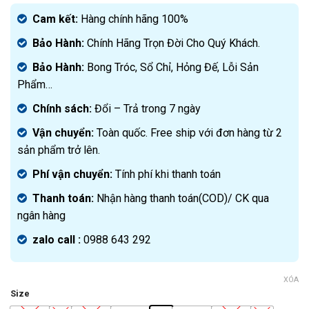
gốc
Giá
là:
hiện
Cam kết:
Hàng chính hãng 100%
2.500.000₫.
tại
Bảo Hành:
Chính Hãng Trọn Đời Cho Quý Khách.
là:
1.650.000₫.
Bảo Hành:
Bong Tróc, Sổ Chỉ, Hỏng Đế, Lỗi Sản
Phẩm…
Chính sách:
Đ
ổi – Trả trong 7 ngày
Vận chuyển:
Toàn quốc. Free ship với đơn hàng từ 2
sản phẩm trở lên.
Phí vận chuyển:
Tính phí khi thanh toán
Thanh toán:
Nhận hàng thanh toán(COD)/ CK qua
ngân hàng
zalo call :
0988 643 292
XÓA
Size