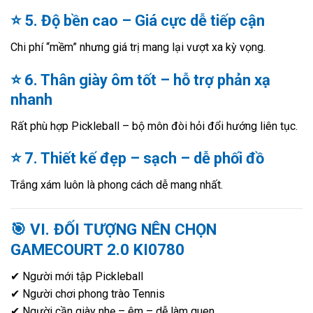
⭐ 5. Độ bền cao – Giá cực dễ tiếp cận
Chi phí “mềm” nhưng giá trị mang lại vượt xa kỳ vọng.
⭐ 6. Thân giày ôm tốt – hỗ trợ phản xạ
nhanh
Rất phù hợp Pickleball – bộ môn đòi hỏi đổi hướng liên tục.
⭐ 7. Thiết kế đẹp – sạch – dễ phối đồ
Trắng xám luôn là phong cách dễ mang nhất.
🎯
VI. ĐỐI TƯỢNG NÊN CHỌN
GAMECOURT 2.0 KI0780
✔ Người mới tập Pickleball
✔ Người chơi phong trào Tennis
✔ Người cần giày nhẹ – êm – dễ làm quen