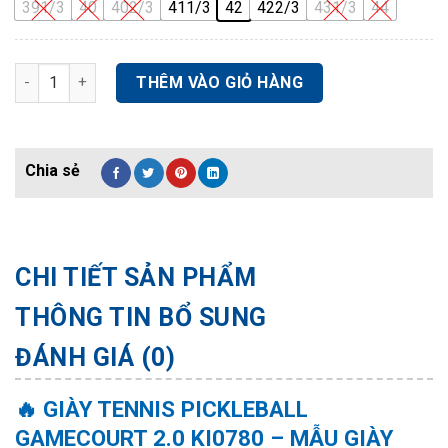
391/3
40
402/3
411/3
42
422/3
431/3
44
GIÀY TENNIS PICKLEBALL GAMECOURT 2.0 KI0780 số lượng
THÊM VÀO GIỎ HÀNG
CHI TIẾT SẢN PHẨM
THÔNG TIN BỔ SUNG
ĐÁNH GIÁ (0)
🔥
GIÀY TENNIS PICKLEBALL
GAMECOURT 2.0 KI0780 – MẪU GIÀY