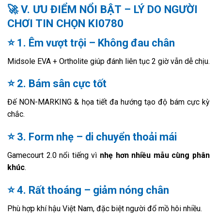
🚀
V. ƯU ĐIỂM NỔI BẬT – LÝ DO NGƯỜI
CHƠI TIN CHỌN KI0780
⭐ 1. Êm vượt trội – Không đau chân
Midsole EVA + Ortholite giúp đánh liên tục 2 giờ vẫn dễ chịu.
⭐ 2. Bám sân cực tốt
Đế NON-MARKING & họa tiết đa hướng tạo độ bám cực kỳ
chắc.
⭐ 3. Form nhẹ – di chuyển thoải mái
Gamecourt 2.0 nổi tiếng vì
nhẹ hơn nhiều mẫu cùng phân
khúc
.
⭐ 4. Rất thoáng – giảm nóng chân
Phù hợp khí hậu Việt Nam, đặc biệt người đổ mồ hôi nhiều.