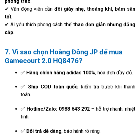
phong trào
.
✔ Vận động viên cần
đôi giày nhẹ, thoáng khí, bám sân
tốt
.
✔ Ai yêu thích phong cách
thể thao đơn giản nhưng đẳng
cấp
.
7. Vì sao chọn Hoàng Đông JP để mua
Gamecourt 2.0 HQ8476?
✅
Hàng chính hãng adidas 100%
, hóa đơn đầy đủ.
✅
Ship COD toàn quốc
, kiểm tra trước khi thanh
toán.
✅
Hotline/Zalo: 0988 643 292
– hỗ trợ nhanh, nhiệt
tình.
✅
Đổi trả dễ dàng
, bảo hành rõ ràng.