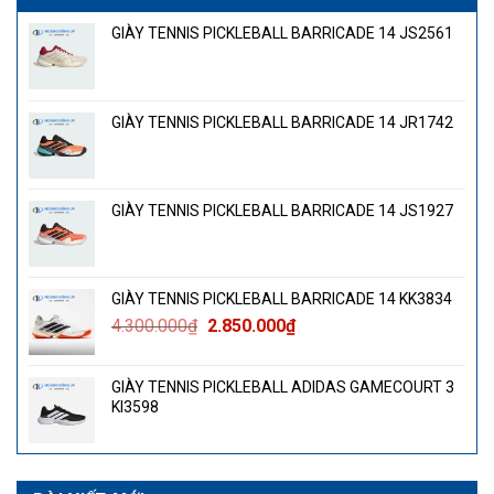
GIÀY TENNIS PICKLEBALL BARRICADE 14 JS2561
GIÀY TENNIS PICKLEBALL BARRICADE 14 JR1742
GIÀY TENNIS PICKLEBALL BARRICADE 14 JS1927
GIÀY TENNIS PICKLEBALL BARRICADE 14 KK3834
Giá
Giá
4.300.000
₫
2.850.000
₫
gốc
hiện
là:
tại
GIÀY TENNIS PICKLEBALL ADIDAS GAMECOURT 3
4.300.000₫.
là:
KI3598
2.850.000₫.