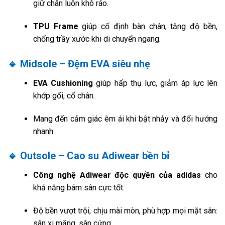
giữ chân luôn khô ráo.
TPU Frame
giúp cố định bàn chân, tăng độ bền,
chống trầy xước khi di chuyển ngang.
🔹 Midsole – Đệm EVA siêu nhẹ
EVA Cushioning
giúp hấp thụ lực, giảm áp lực lên
khớp gối, cổ chân.
Mang đến cảm giác êm ái khi bật nhảy và đổi hướng
nhanh.
🔹 Outsole – Cao su Adiwear bền bỉ
Công nghệ Adiwear độc quyền của adidas
cho
khả năng bám sân cực tốt.
Độ bền vượt trội, chịu mài mòn, phù hợp mọi mặt sân:
sân xi măng, sân cứng.