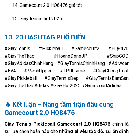
Gamecourt 2.0 HQ8476 giá tốt
Giày tennis hot 2025
10. 20 HASHTAG PHỔ BIẾN
#GiayTennis #Pickleball #Gamecourt2 #HQ8476
#GiayTheThao #HoangDongJP #ShipCOD
#GiayAdidasChinhHang #GiayTennisChinhHang #Adiwear
#EVA #MeshUpper #TPUFrame #GiayChongTruot
#GiayPickleball #GiayTennisDep #GiayTennisBamSan
#GiayTheThaoAdidas #GiayHot2025 #GamecourtAdidas
🔥 Kết luận – Nâng tầm trận đấu cùng
Gamecourt 2.0 HQ8476
Giày Tennis Pickleball Gamecourt 2.0 HQ8476
chính là
sự lựa chọn hoàn hảo cho
những ai yêu tốc độ, sự ổn định