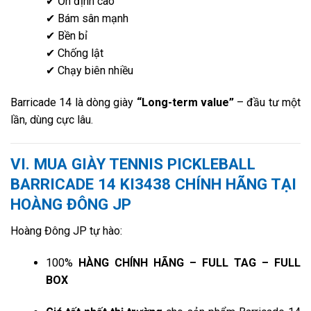
✔ Ổn định cao
✔ Bám sân mạnh
✔ Bền bỉ
✔ Chống lật
✔ Chạy biên nhiều
Barricade 14 là dòng giày
“Long-term value”
– đầu tư một
lần, dùng cực lâu.
VI.
MUA GIÀY TENNIS PICKLEBALL
BARRICADE 14 KI3438 CHÍNH HÃNG TẠI
HOÀNG ĐÔNG JP
Hoàng Đông JP tự hào:
100%
HÀNG CHÍNH HÃNG – FULL TAG – FULL
BOX