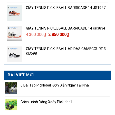
GIÀY TENNIS PICKLEBALL BARRICADE 14 JS1927
GIÀY TENNIS PICKLEBALL BARRICADE 14 KK3834
Giá
Giá
4.300.000
₫
2.850.000
₫
gốc
hiện
là:
tại
GIÀY TENNIS PICKLEBALL ADIDAS GAMECOURT 3
4.300.000₫.
là:
KI3598
2.850.000₫.
BÀI VIẾT MỚI
6 Bài Tập Pickleball Đơn Giản Ngay Tại Nhà
Cách Đánh Bóng Xoáy Pickleball