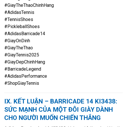
#GiayTheThaoChinhHang
#AdidasTennis
#TennisShoes
#PickleballShoes
#AdidasBarricade14
#GiayOnDinh
#GiayTheThao
#GiayTennis2025
#GiayDepChinhHang
#BarricadeLegend
#AdidasPerformance
#ShopGiayTennis
IX.
KẾT LUẬN – BARRICADE 14 KI3438:
SỨC MẠNH CỦA MỘT ĐÔI GIÀY DÀNH
CHO NGƯỜI MUỐN CHIẾN THẮNG