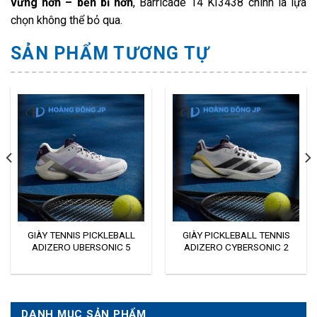
vững hơn – bền bỉ hơn
, Barricade 14 KI3438 chính là lựa
chọn không thể bỏ qua.
SẢN PHẨM TƯƠNG TỰ
GIÀY TENNIS PICKLEBALL
GIÀY PICKLEBALL TENNIS
ADIZERO UBERSONIC 5
ADIZERO CYBERSONIC 2
JQ6351
JQ5382
DANH MỤC SẢN PHẨM