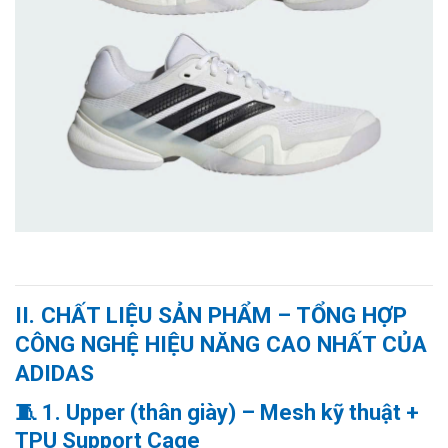
II.
CHẤT LIỆU SẢN PHẨM – TỔNG HỢP
CÔNG NGHỆ HIỆU NĂNG CAO NHẤT CỦA
ADIDAS
🧵
1. Upper (thân giày) – Mesh kỹ thuật +
TPU Support Cage