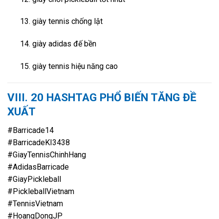
giày tennis chống lật
giày adidas đế bền
giày tennis hiệu năng cao
VIII.
20 HASHTAG PHỔ BIẾN TĂNG ĐỀ
XUẤT
#Barricade14
#BarricadeKI3438
#GiayTennisChinhHang
#AdidasBarricade
#GiayPickleball
#PickleballVietnam
#TennisVietnam
#HoangDongJP