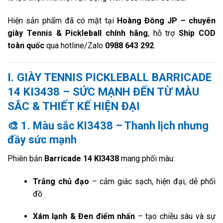
Hiện sản phẩm đã có mặt tại
Hoàng Đông JP – chuyên
giày Tennis & Pickleball chính hãng
, hỗ trợ
Ship COD
toàn quốc
qua hotline/Zalo
0988 643 292
.
I.
GIÀY TENNIS PICKLEBALL BARRICADE
14 KI3438 – SỨC MẠNH ĐẾN TỪ MÀU
SẮC & THIẾT KẾ HIỆN ĐẠI
🎨
1. Màu sắc KI3438 – Thanh lịch nhưng
đầy sức mạnh
Phiên bản
Barricade 14 KI3438
mang phối màu:
Trắng chủ đạo
– cảm giác sạch, hiện đại, dễ phối
đồ
Xám lạnh & Đen điểm nhấn
– tạo chiều sâu và sự