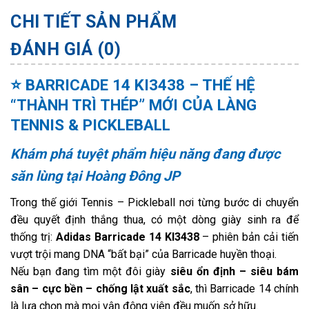
CHI TIẾT SẢN PHẨM
ĐÁNH GIÁ (0)
⭐
BARRICADE 14 KI3438 – THẾ HỆ
“THÀNH TRÌ THÉP” MỚI CỦA LÀNG
TENNIS & PICKLEBALL
Khám phá tuyệt phẩm hiệu năng đang được
săn lùng tại Hoàng Đông JP
Trong thế giới Tennis – Pickleball nơi từng bước di chuyển
đều quyết định thắng thua, có một dòng giày sinh ra để
thống trị:
Adidas Barricade 14 KI3438
– phiên bản cải tiến
vượt trội mang DNA “bất bại” của Barricade huyền thoại.
Nếu bạn đang tìm một đôi giày
siêu ổn định – siêu bám
sân – cực bền – chống lật xuất sắc
, thì Barricade 14 chính
là lựa chọn mà mọi vận động viên đều muốn sở hữu.