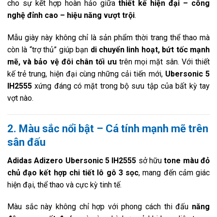
cho sự kết hợp hoàn hảo giữa
thiết kế hiện đại – công
nghệ đỉnh cao – hiệu năng vượt trội
.
Mẫu giày này không chỉ là sản phẩm thời trang thể thao mà
còn là “trợ thủ” giúp bạn
di chuyển linh hoạt, bứt tốc mạnh
mẽ, và bảo vệ đôi chân tối ưu
trên mọi mặt sân. Với thiết
kế trẻ trung, hiện đại cùng những cải tiến mới,
Ubersonic 5
IH2555
xứng đáng có mặt trong bộ sưu tập của bất kỳ tay
vợt nào.
2. Màu sắc nổi bật – Cá tính mạnh mẽ trên
sân đấu
Adidas Adizero Ubersonic 5 IH2555
sở hữu
tone màu đỏ
chủ đạo kết hợp chi tiết lô gô 3 sọc
, mang đến cảm giác
hiện đại, thể thao và cực kỳ tinh tế.
Màu sắc này không chỉ hợp với phong cách thi đấu
năng