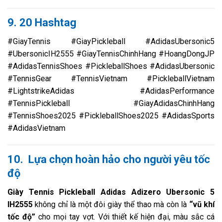
9. 20 Hashtag
#GiayTennis #GiayPickleball #AdidasUbersonic5
#UbersonicIH2555 #GiayTennisChinhHang #HoangDongJP
#AdidasTennisShoes #PickleballShoes #AdidasUbersonic
#TennisGear #TennisVietnam #PickleballVietnam
#LightstrikeAdidas #AdidasPerformance
#TennisPickleball #GiayAdidasChinhHang
#TennisShoes2025 #PickleballShoes2025 #AdidasSports
#AdidasVietnam
10. Lựa chọn hoàn hảo cho người yêu tốc
độ
Giày Tennis Pickleball Adidas Adizero Ubersonic 5
IH2555
không chỉ là một đôi giày thể thao mà còn là
“vũ khí
tốc độ”
cho mọi tay vợt. Với thiết kế hiện đại, màu sắc cá