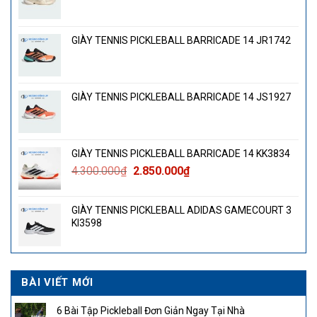
GIÀY TENNIS PICKLEBALL BARRICADE 14 JR1742
GIÀY TENNIS PICKLEBALL BARRICADE 14 JS1927
GIÀY TENNIS PICKLEBALL BARRICADE 14 KK3834
Giá
Giá
4.300.000
₫
2.850.000
₫
gốc
hiện
là:
tại
GIÀY TENNIS PICKLEBALL ADIDAS GAMECOURT 3
4.300.000₫.
là:
KI3598
2.850.000₫.
BÀI VIẾT MỚI
6 Bài Tập Pickleball Đơn Giản Ngay Tại Nhà