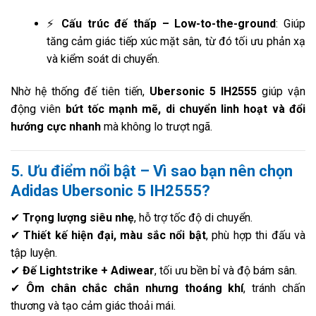
⚡
Cấu trúc đế thấp – Low-to-the-ground
: Giúp
tăng cảm giác tiếp xúc mặt sân, từ đó tối ưu phản xạ
và kiểm soát di chuyển.
Nhờ hệ thống đế tiên tiến,
Ubersonic 5 IH2555
giúp vận
động viên
bứt tốc mạnh mẽ, di chuyển linh hoạt và đổi
hướng cực nhanh
mà không lo trượt ngã.
5. Ưu điểm nổi bật – Vì sao bạn nên chọn
Adidas Ubersonic 5 IH2555?
✔
Trọng lượng siêu nhẹ
, hỗ trợ tốc độ di chuyển.
✔
Thiết kế hiện đại, màu sắc nổi bật
, phù hợp thi đấu và
tập luyện.
✔
Đế Lightstrike + Adiwear
, tối ưu bền bỉ và độ bám sân.
✔
Ôm chân chắc chắn nhưng thoáng khí
, tránh chấn
thương và tạo cảm giác thoải mái.