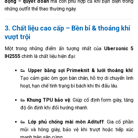
động – quyết đoán
mà còn phù hợp cả khi bạn diện trong
những outfit thể thao thường ngày.
3. Chất liệu cao cấp – Bền bỉ & thoáng khí
vượt trội
Một trong những điểm ấn tượng nhất của
Ubersonic 5
IH2555
chính là chất liệu hiện đại:
👟
Upper bằng sợi Primeknit & lưới thoáng khí
:
Tạo cảm giác ôm gọn bàn chân, hỗ trợ di chuyển linh
hoạt, hạn chế tình trạng bí bách khi thi đấu lâu.
👟
Khung TPU bảo vệ
: Giúp cố định form giày, tăng
độ ổn định khi đổi hướng nhanh.
👟
Lớp phủ chống mài mòn Adituff
: Gia cố phần
mũi và hông giày, bảo vệ khi trượt hoặc tiếp xúc
mạnh trên sân cứng.