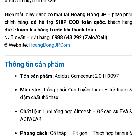
bước di chuyển trên sân!
Hiện mẫu giày đang có mặt tại
Hoàng Đông JP
– phân phối
chính hãng,
có hỗ trợ SHIP COD toàn quốc
, khách hàng
được
kiểm tra hàng trước khi thanh toán
.
📞 Tư vấn – đặt hàng:
0988 643 292 (Zalo/Call)
🌐 Website:
HoangDongJP.Com
Thông tin sản phẩm:
Tên sản phẩm:
Adidas Gamecourt 2.0 IH3097
Màu sắc:
Trắng phối đen huyền thoại – trẻ trung &
đậm chất thể thao
Chất liệu:
Lưới tổng hợp Airmesh – Đế cao su EVA &
ADIWEAR
Phong cách:
Cổ thấp – Fit gọn – Thích hợp tennis &