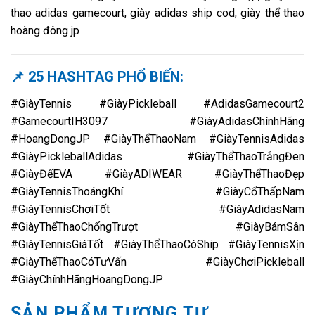
thao adidas gamecourt, giày adidas ship cod, giày thể thao
hoàng đông jp
📌 25 HASHTAG PHỔ BIẾN:
#GiàyTennis #GiàyPickleball #AdidasGamecourt2
#GamecourtIH3097 #GiàyAdidasChínhHãng
#HoangDongJP #GiàyThểThaoNam #GiàyTennisAdidas
#GiàyPickleballAdidas #GiàyThểThaoTrắngĐen
#GiàyĐếEVA #GiàyADIWEAR #GiàyThểThaoĐẹp
#GiàyTennisThoángKhí #GiàyCổThấpNam
#GiàyTennisChơiTốt #GiàyAdidasNam
#GiàyThểThaoChốngTrượt #GiàyBámSân
#GiàyTennisGiáTốt #GiàyThểThaoCóShip #GiàyTennisXịn
#GiàyThểThaoCóTưVấn #GiàyChơiPickleball
#GiàyChínhHãngHoangDongJP
SẢN PHẨM TƯƠNG TỰ