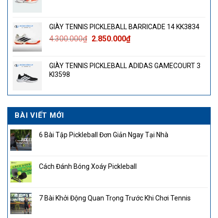
GIÀY TENNIS PICKLEBALL BARRICADE 14 KK3834
Giá
Giá
4.300.000
₫
2.850.000
₫
gốc
hiện
là:
tại
GIÀY TENNIS PICKLEBALL ADIDAS GAMECOURT 3
4.300.000₫.
là:
KI3598
2.850.000₫.
BÀI VIẾT MỚI
6 Bài Tập Pickleball Đơn Giản Ngay Tại Nhà
Cách Đánh Bóng Xoáy Pickleball
7 Bài Khởi Động Quan Trọng Trước Khi Chơi Tennis