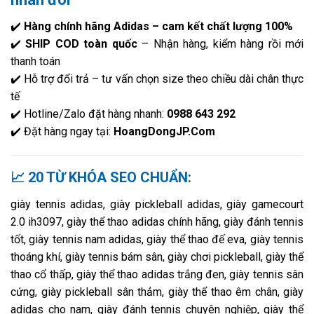
✔️
Hàng chính hãng Adidas – cam kết chất lượng 100%
✔️
SHIP COD toàn quốc
– Nhận hàng, kiểm hàng rồi mới
thanh toán
✔️ Hỗ trợ đổi trả – tư vấn chọn size theo chiều dài chân thực
tế
✔️ Hotline/Zalo đặt hàng nhanh:
0988 643 292
✔️ Đặt hàng ngay tại:
HoangDongJP.Com
📈 20 TỪ KHÓA SEO CHUẨN:
giày tennis adidas, giày pickleball adidas, giày gamecourt
2.0 ih3097, giày thể thao adidas chính hãng, giày đánh tennis
tốt, giày tennis nam adidas, giày thể thao đế eva, giày tennis
thoáng khí, giày tennis bám sân, giày chơi pickleball, giày thể
thao cổ thấp, giày thể thao adidas trắng đen, giày tennis sân
cứng, giày pickleball sân thảm, giày thể thao êm chân, giày
adidas cho nam, giày đánh tennis chuyên nghiệp, giày thể