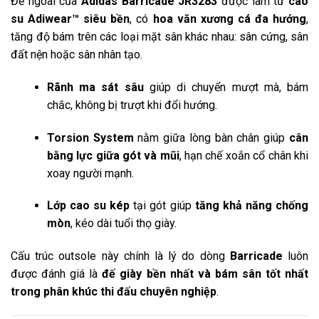
Đế ngoài của
Adidas Barricade JR3283
được làm từ
cao
su Adiwear™ siêu bền
, có
hoa văn xương cá đa hướng
,
tăng độ bám trên các loại mặt sân khác nhau: sân cứng, sân
đất nện hoặc sân nhân tạo.
Rãnh ma sát sâu
giúp di chuyển mượt mà, bám
chắc, không bị trượt khi đổi hướng.
Torsion System
nằm giữa lòng bàn chân giúp
cân
bằng lực giữa gót và mũi
, hạn chế xoắn cổ chân khi
xoay người mạnh.
Lớp cao su kép
tại gót giúp
tăng khả năng chống
mòn
, kéo dài tuổi thọ giày.
Cấu trúc outsole này chính là lý do dòng
Barricade
luôn
được đánh giá là
đế giày bền nhất và bám sân tốt nhất
trong phân khúc thi đấu chuyên nghiệp
.