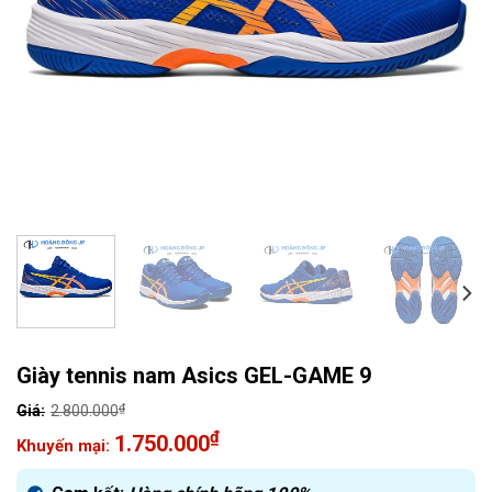
Giày tennis nam Asics GEL-GAME 9
₫
2.800.000
Giá
₫
1.750.000
gốc
Giá