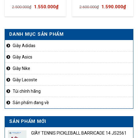
Giá
Giá
Giá
Giá
1.550.000
₫
1.590.000
₫
2.500.000
₫
2.600.000
₫
gốc
hiện
gốc
hiện
là:
tại
là:
tại
2.500.000₫.
là:
2.600.000₫.
là:
DANH MỤC SẢN PHẨM
1.550.000₫.
1.590
Giày Adidas
Giày Asics
Giày Nike
Giày Lacoste
Túi chính hãng
Sản phẩm đang về
SẢN PHẨM MỚI
GIÀY TENNIS PICKLEBALL BARRICADE 14 JS2561