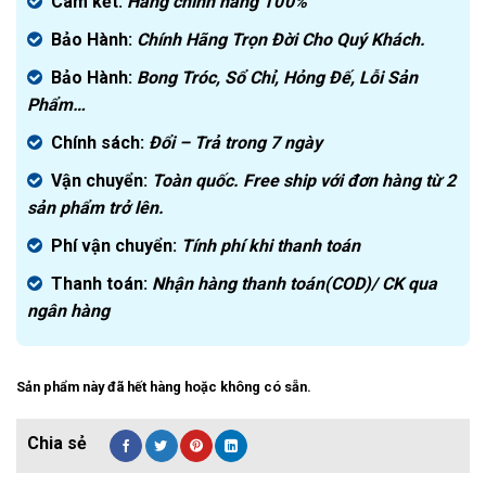
là:
hiện
Cam kết:
Hàng chính hãng
100%
2.800.000₫.
tại
Bảo Hành:
Chính Hãng Trọn Đời Cho Quý Khách.
là:
1.750.000₫.
Bảo Hành:
Bong Tróc, Sổ Chỉ, Hỏng Đế, Lỗi Sản
Phẩm…
Chính sách:
Đ
ổi – Trả trong 7 ngày
Vận chuyển:
Toàn quốc. Free ship với đơn hàng từ 2
sản phẩm trở lên.
Phí vận chuyển:
Tính phí khi thanh toán
Thanh toán:
Nhận hàng thanh toán(COD)/ CK qua
ngân hàng
Sản phẩm này đã hết hàng hoặc không có sẵn.