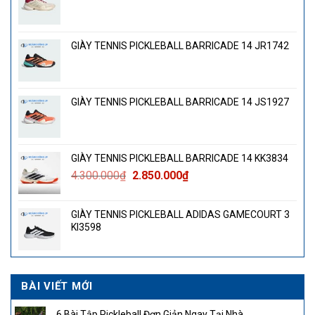
GIÀY TENNIS PICKLEBALL BARRICADE 14 JR1742
GIÀY TENNIS PICKLEBALL BARRICADE 14 JS1927
GIÀY TENNIS PICKLEBALL BARRICADE 14 KK3834
Giá
Giá
4.300.000
₫
2.850.000
₫
gốc
hiện
là:
tại
GIÀY TENNIS PICKLEBALL ADIDAS GAMECOURT 3
4.300.000₫.
là:
KI3598
2.850.000₫.
BÀI VIẾT MỚI
6 Bài Tập Pickleball Đơn Giản Ngay Tại Nhà