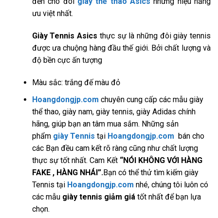
đến cho đôi
giày thể thao Asics
những hiệu năng
ưu việt nhất.
Giày Tennis Asics
thực sự là những đôi giày tennis
được ưa chuộng hàng đầu thế giới. Bởi chất lượng và
độ bền cực ấn tượng
Màu sắc: trắng đế màu đỏ
Hoangdongjp.com
chuyên cung cấp các mẫu giày
thể thao, giày nam, giày tennis, giày Adidas chính
hãng, giúp bạn an tâm mua sắm. Những sản
phẩm
giày Tennis
tại
Hoangdongjp.com
bán cho
các Bạn đều cam kết rõ ràng cũng như chất lượng
thực sự tốt nhất. Cam Kết
“NÓI KHÔNG VỚI HÀNG
FAKE , HÀNG NHÁI”.
Bạn có thể thử tìm kiếm giày
Tennis
tại
Hoangdongjp.com
nhé, chúng tôi luôn có
các mẫu
giày tennis giảm giá
tốt nhất để bạn lựa
chọn.