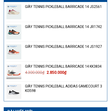
GIÀY TENNIS PICKLEBALL BARRICADE 14 JS2561
GIÀY TENNIS PICKLEBALL BARRICADE 14 JR1742
GIÀY TENNIS PICKLEBALL BARRICADE 14 JS1927
GIÀY TENNIS PICKLEBALL BARRICADE 14 KK3834
Giá
Giá
4.300.000
₫
2.850.000
₫
gốc
hiện
là:
tại
GIÀY TENNIS PICKLEBALL ADIDAS GAMECOURT 3
4.300.000₫.
là:
KI3598
2.850.000₫.