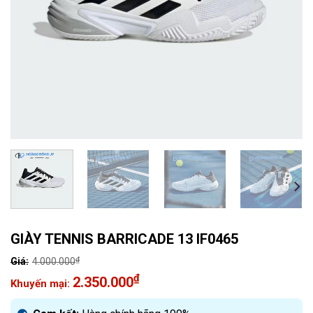
GIÀY TENNIS BARRICADE 13 IF0465
₫
4.000.000
Giá
₫
2.350.000
gốc
Giá