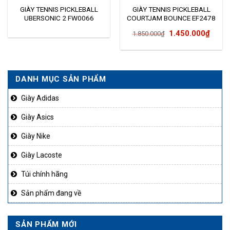
GIÀY TENNIS PICKLEBALL
GIÀY TENNIS PICKLEBALL
UBERSONIC 2 FW0066
COURTJAM BOUNCE EF2478
Giá
Giá
1.450.000
₫
1.850.000
₫
gốc
hiện
là:
tại
1.850.000₫.
là:
DANH MỤC SẢN PHẨM
1.450
Giày Adidas
Giày Asics
Giày Nike
Giày Lacoste
Túi chính hãng
Sản phẩm đang về
SẢN PHẨM MỚI