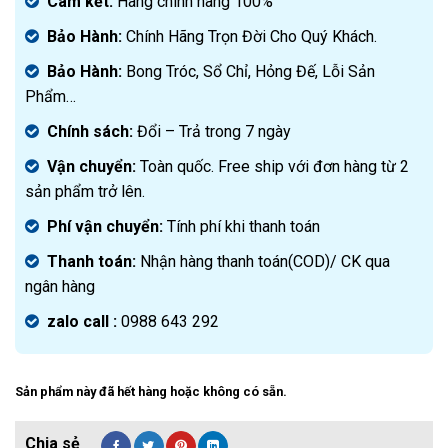
là:
hiện
Cam kết:
Hàng chính hãng 100%
4.000.000₫.
tại
Bảo Hành:
Chính Hãng Trọn Đời Cho Quý Khách.
là:
2.350.000₫.
Bảo Hành:
Bong Tróc, Sổ Chỉ, Hỏng Đế, Lỗi Sản
Phẩm…
Chính sách:
Đ
ổi – Trả trong 7 ngày
Vận chuyển:
Toàn quốc. Free ship với đơn hàng từ 2
sản phẩm trở lên.
Phí vận chuyển:
Tính phí khi thanh toán
Thanh toán:
Nhận hàng thanh toán(COD)/ CK qua
ngân hàng
zalo call :
0988 643 292
Sản phẩm này đã hết hàng hoặc không có sẵn.