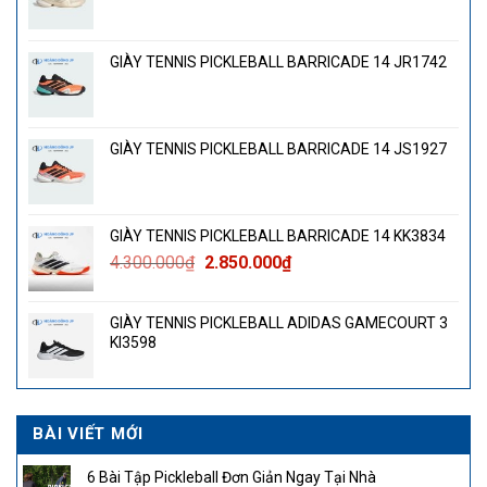
GIÀY TENNIS PICKLEBALL BARRICADE 14 JR1742
GIÀY TENNIS PICKLEBALL BARRICADE 14 JS1927
GIÀY TENNIS PICKLEBALL BARRICADE 14 KK3834
Giá
Giá
4.300.000
₫
2.850.000
₫
gốc
hiện
là:
tại
GIÀY TENNIS PICKLEBALL ADIDAS GAMECOURT 3
4.300.000₫.
là:
KI3598
2.850.000₫.
BÀI VIẾT MỚI
6 Bài Tập Pickleball Đơn Giản Ngay Tại Nhà