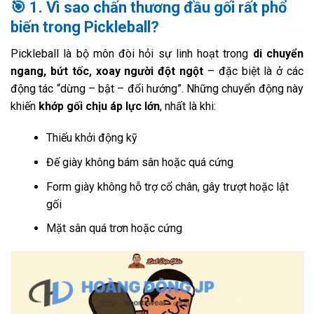
🎯 1. Vì sao chấn thương đầu gối rất phổ
biến trong Pickleball?
Pickleball là bộ môn đòi hỏi sự linh hoạt trong
di chuyển
ngang, bứt tốc, xoay người đột ngột
– đặc biệt là ở các
động tác “dừng – bật – đổi hướng”. Những chuyển động này
khiến
khớp gối chịu áp lực lớn
, nhất là khi:
Thiếu khởi động kỹ
Đế giày không bám sân hoặc quá cứng
Form giày không hỗ trợ cổ chân, gây trượt hoặc lật
gối
Mặt sân quá trơn hoặc cứng