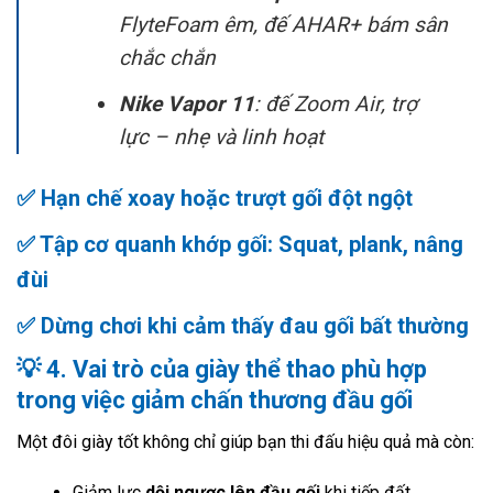
FlyteFoam êm, đế AHAR+ bám sân
chắc chắn
Nike Vapor 11
: đế Zoom Air, trợ
lực – nhẹ và linh hoạt
✅ Hạn chế xoay hoặc trượt gối đột ngột
✅ Tập cơ quanh khớp gối: Squat, plank, nâng
đùi
✅ Dừng chơi khi cảm thấy đau gối bất thường
💡 4. Vai trò của
giày thể thao phù hợp
trong việc giảm chấn thương đầu gối
Một đôi giày tốt không chỉ giúp bạn thi đấu hiệu quả mà còn:
Giảm lực
dội ngược lên đầu gối
khi tiếp đất