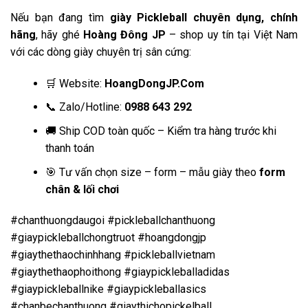
Nếu bạn đang tìm
giày Pickleball chuyên dụng, chính
hãng
, hãy ghé
Hoàng Đông JP
– shop uy tín tại Việt Nam
với các dòng giày chuyên trị sân cứng:
🛒 Website:
HoangDongJP.Com
📞 Zalo/Hotline:
0988 643 292
🚚 Ship COD toàn quốc – Kiểm tra hàng trước khi
thanh toán
🎯 Tư vấn chọn size – form – mẫu giày theo
form
chân & lối chơi
#chanthuongdaugoi #pickleballchanthuong
#giaypickleballchongtruot #hoangdongjp
#giaythethaochinhhang #pickleballvietnam
#giaythethaophoithong #giaypickleballadidas
#giaypickleballnike #giaypickleballasics
#chanbechanthuong #giaythichopickelball