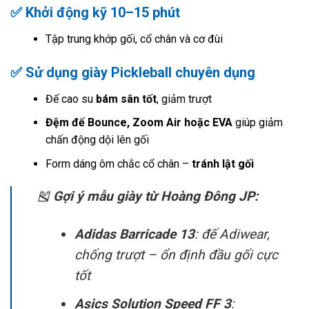
✅ Khởi động kỹ 10–15 phút
Tập trung khớp gối, cổ chân và cơ đùi
✅ Sử dụng
giày Pickleball chuyên dụng
Đế cao su
bám sân tốt
, giảm trượt
Đệm đế Bounce, Zoom Air hoặc EVA
giúp giảm
chấn động dội lên gối
Form dáng ôm chắc cổ chân –
tránh lật gối
🎽
Gợi ý mẫu giày từ Hoàng Đông JP:
Adidas Barricade 13
: đế Adiwear,
chống trượt – ổn định đầu gối cực
tốt
Asics Solution Speed FF 3
: