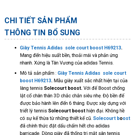
CHI TIẾT SẢN PHẨM
THÔNG TIN BỔ SUNG
Giày Tennis Adidas sole court boost H69213
.
Mang đến hiệu suất bền, thoải mái và phản ứng
nhanh. Xứng là Tân Vương của adidas Tennis.
Mô tả sản phẩm :
Giày Tennis Adidas sole court
boost H69213
.
Mẫu giày xuất sắc nhất hiện tại của
làng tennis
Solecourt boost.
Với đế Boost chống
lật cổ chân thân 3D chắc chắn siêu nhẹ. Độ bền đế
được bảo hành lên đến 6 tháng. Được xây dựng với
triết lý tennis
Solecourt boost
hiện đại. Không hề
có sự kế thừa từ những thiết kế cũ.
Solecourt b
o
ost
đã chính thức đặt dấu chấm hết cho adidas
barricade. Dòng giày đã thống trị mặt sân tennis