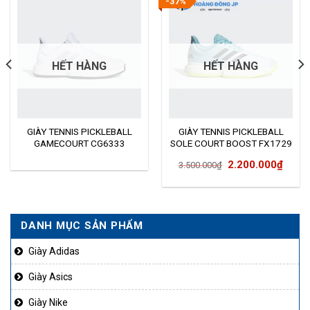
-37%
HẾT HÀNG
HẾT HÀNG
GIÀY TENNIS PICKLEBALL
GIÀY TENNIS PICKLEBALL
GAMECOURT CG6333
SOLE COURT BOOST FX1729
Giá
Giá
2.200.000
₫
3.500.000
₫
gốc
hiện
là:
tại
3.500.000₫.
là:
DANH MỤC SẢN PHẨM
2.200
Giày Adidas
Giày Asics
Giày Nike