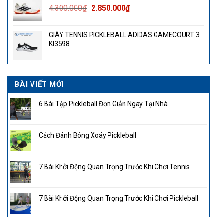
Giá
Giá
4.300.000
₫
2.850.000
₫
gốc
hiện
là:
tại
GIÀY TENNIS PICKLEBALL ADIDAS GAMECOURT 3
4.300.000₫.
là:
KI3598
2.850.000₫.
BÀI VIẾT MỚI
6 Bài Tập Pickleball Đơn Giản Ngay Tại Nhà
Cách Đánh Bóng Xoáy Pickleball
7 Bài Khởi Động Quan Trọng Trước Khi Chơi Tennis
7 Bài Khởi Động Quan Trọng Trước Khi Chơi Pickleball