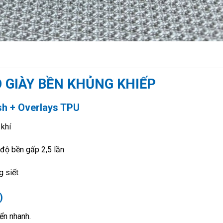
DO GIÀY BỀN KHỦNG KHIẾP
sh + Overlays TPU
 khí
 độ bền gấp 2,5 lần
g siết
)
yển nhanh.