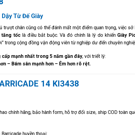
8
i Dậy Từ Đế Giày
 cú trượt chân cũng có thể đánh mất một điểm quan trọng, việc sở
 tăng tốc
là điều bắt buộc. Và đó chính là lý do khiến
Giày Pi
ới” trong cộng đồng vận động viên từ nghiệp dư đến chuyên nghiệ
 cấp mạnh nhất trong 5 năm gần đây
, với triết lý:
 hơn – Bám sân mạnh hơn – Êm hơn rõ rệt.
BARRICADE 14 KI3438
thao chính hãng, bảo hành form, hỗ trợ đổi size, ship COD toàn qu
 Barricade huyền thoại: