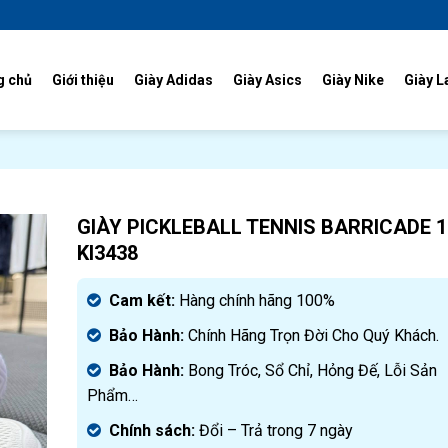
g chủ
Giới thiệu
Giày Adidas
Giày Asics
Giày Nike
Giày L
GIÀY PICKLEBALL TENNIS BARRICADE 1
KI3438
Cam kết:
Hàng chính hãng 100%
Bảo Hành:
Chính Hãng Trọn Đời Cho Quý Khách.
Bảo Hành:
Bong Tróc, Sổ Chỉ, Hỏng Đế, Lỗi Sản
Phẩm…
Chính sách:
Đ
ổi – Trả trong 7 ngày