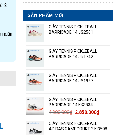
từ 2
SẢN PHẨM MỚI
GIÀY TENNIS PICKLEBALL
BARRICADE 14 JS2561
a ngân
GIÀY TENNIS PICKLEBALL
BARRICADE 14 JR1742
GIÀY TENNIS PICKLEBALL
BARRICADE 14 JS1927
GIÀY TENNIS PICKLEBALL
BARRICADE 14 KK3834
Giá
Giá
4.300.000
₫
2.850.000
₫
gốc
hiện
L
GIÀY TENNIS PICKLEBALL
là:
tại
ADIDAS GAMECOURT 3 KI3598
4.300.000₫.
là: