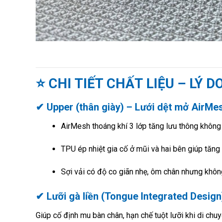
⭐ CHI TIẾT CHẤT LIỆU – LÝ 
✔ Upper (thân giày) – Lưới dệt mở AirMe
AirMesh thoáng khí 3 lớp tăng lưu thông không
TPU ép nhiệt gia cố ở mũi và hai bên giúp tăng
Sợi vải có độ co giãn nhẹ, ôm chân nhưng khôn
✔ Lưỡi gà liền (Tongue Integrated Design
Giúp cố định mu bàn chân, hạn chế tuột lưỡi khi di chu