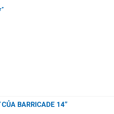
r”
Ự CỦA BARRICADE 14”