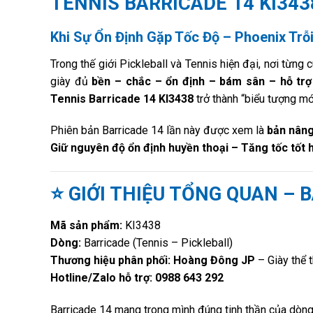
TENNIS BARRICADE 14 KI343
Khi Sự Ổn Định Gặp Tốc Độ – Phoenix Trỗ
Trong thế giới Pickleball và Tennis hiện đại, nơi từng
giày đủ
bền – chắc – ổn định – bám sân – hỗ trợ
Tennis Barricade 14 KI3438
trở thành “biểu tượng m
Phiên bản Barricade 14 lần này được xem là
bản nâng
Giữ nguyên độ ổn định huyền thoại – Tăng tốc tốt
⭐ GIỚI THIỆU TỔNG QUAN – 
Mã sản phẩm:
KI3438
Dòng:
Barricade (Tennis – Pickleball)
Thương hiệu phân phối:
Hoàng Đông JP
– Giày thể 
Hotline/Zalo hỗ trợ:
0988 643 292
Barricade 14 mang trong mình đúng tinh thần của dòng