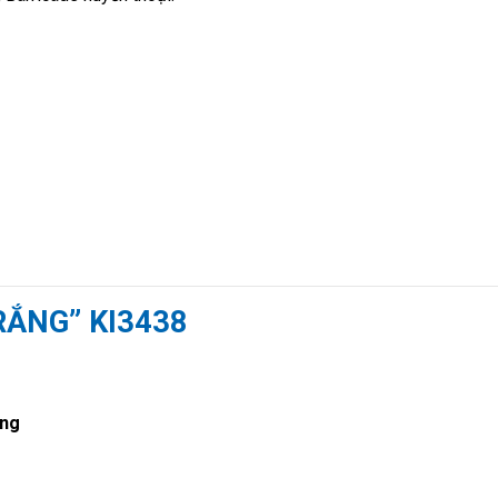
RẮNG” KI3438
ọng