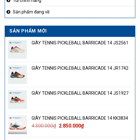
Túi chính hãng
Sản phẩm đang về
SẢN PHẨM MỚI
GIÀY TENNIS PICKLEBALL BARRICADE 14 JS2561
GIÀY TENNIS PICKLEBALL BARRICADE 14 JR1742
GIÀY TENNIS PICKLEBALL BARRICADE 14 JS1927
GIÀY TENNIS PICKLEBALL BARRICADE 14 KK3834
Giá
Giá
4.300.000
₫
2.850.000
₫
gốc
hiện
là:
tại