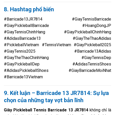
8. Hashtag phổ biến
#Barricade13JR7814 #GiayTennisBarricade
#GiayPickleballBarricade #HoangDongJP
#GiayTennisChinhHang #GiayPickleballChinhHang
#AdidasBarricade13 #GiayTheThaoAdidas
#PickleballVietnam #TennisVietnam #GiayPickleball2025
#GiayTennis2025 #Barricade13Adidas
#GiayTheThaoChinhHang #GiayTennisDep
#GiayPickleballDep #AdidasTennisShoes
#AdidasPickleballShoes #GiayBarricadeMoiNhat
#Barricade13Vietnam
9. Kết luận – Barricade 13 JR7814: Sự lựa
chọn của những tay vợt bản lĩnh
Giày Pickleball Tennis Barricade 13 JR7814
không chỉ là