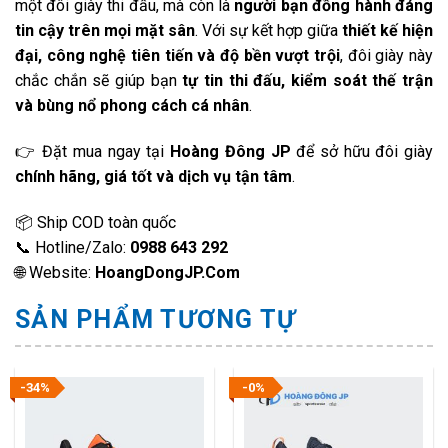
một đôi giày thi đấu, mà còn là
người bạn đồng hành đáng
tin cậy trên mọi mặt sân
. Với sự kết hợp giữa
thiết kế hiện
đại, công nghệ tiên tiến và độ bền vượt trội
, đôi giày này
chắc chắn sẽ giúp bạn
tự tin thi đấu, kiểm soát thế trận
và bùng nổ phong cách cá nhân
.
👉 Đặt mua ngay tại
Hoàng Đông JP
để sở hữu đôi giày
chính hãng, giá tốt và dịch vụ tận tâm
.
📦 Ship COD toàn quốc
📞 Hotline/Zalo:
0988 643 292
🌐 Website:
HoangDongJP.Com
SẢN PHẨM TƯƠNG TỰ
-34%
-0%