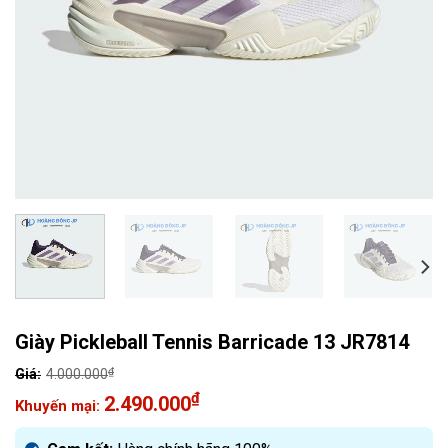
Giày Pickleball Tennis Barricade 13 JR7814
₫
4.000.000
Giá
₫
2.490.000
gốc
Giá