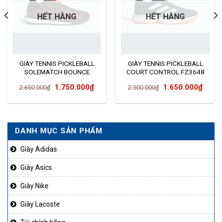
HẾT HÀNG
HẾT HÀNG
GIÀY TENNIS PICKLEBALL
GIÀY TENNIS PICKLEBALL
SOLEMATCH BOUNCE
COURT CONTROL FZ3648
G26605
Giá
Giá
Giá
Giá
1.750.000
₫
1.650.000
₫
2.650.000
₫
2.500.000
₫
gốc
hiện
gốc
hiện
là:
tại
là:
tại
2.650.000₫.
là:
2.500.000₫.
là:
DANH MỤC SẢN PHẨM
00.000₫.
1.750.000₫.
1.650
Giày Adidas
Giày Asics
Giày Nike
Giày Lacoste