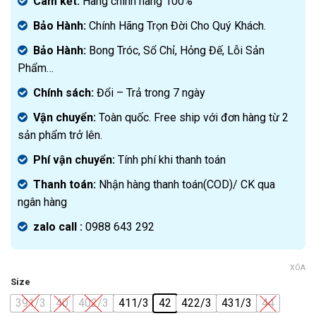
là:
hiện
Cam kết:
Hàng chính hãng 100%
4.000.000₫.
tại
Bảo Hành:
Chính Hãng Trọn Đời Cho Quý Khách.
là:
2.490.000₫.
Bảo Hành:
Bong Tróc, Sổ Chỉ, Hỏng Đế, Lỗi Sản
Phẩm…
Chính sách:
Đ
ổi – Trả trong 7 ngày
Vận chuyển:
Toàn quốc. Free ship với đơn hàng từ 2
sản phẩm trở lên.
Phí vận chuyển:
Tính phí khi thanh toán
Thanh toán:
Nhận hàng thanh toán(COD)/ CK qua
ngân hàng
zalo call :
0988 643 292
XÓA
Size
391/3
40
402/3
411/3
42
422/3
431/3
44