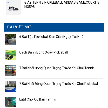
GIÀY TENNIS PICKLEBALL ADIDAS GAMECOURT 3
4.300.000₫.
là:
KI3598
2.850.000₫.
BÀI VIẾT MỚI
6 Bài Tập Pickleball Đơn Giản Ngay Tại Nhà
Cách Đánh Bóng Xoáy Pickleball
7 Bài Khởi Động Quan Trọng Trước Khi Chơi Tennis
7 Bài Khởi Động Quan Trọng Trước Khi Chơi Pickleball
Luật Chơi Cơ Bản Tennis