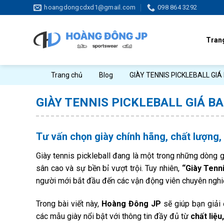
Skip
hoangdongcdxd1@gmail.com
098 864 3292
to
content
Tran
Trang chủ
Blog
GIÀY TENNIS PICKLEBALL GIÁ
GIÀY TENNIS PICKLEBALL GIÁ B
Tư vấn chọn giày chính hãng, chất lượng,
Giày tennis pickleball đang là một trong những dòng g
sân cao và sự bền bỉ vượt trội. Tuy nhiên,
“Giày Tenni
người mới bắt đầu đến các vận động viên chuyên nghi
Trong bài viết này,
Hoàng Đông JP
sẽ giúp bạn giải đ
các mẫu giày nổi bật với thông tin đầy đủ từ
chất liệu