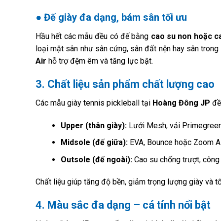
● Đế giày đa dạng, bám sân tối ưu
Hầu hết các mẫu đều có đế bằng
cao su non hoặc c
loại mặt sân như sân cứng, sân đất nện hay sân tron
Air
hỗ trợ đệm êm và tăng lực bật.
3. Chất liệu sản phẩm chất lượng cao
Các mẫu giày tennis pickleball tại
Hoàng Đông JP
đều
Upper (thân giày):
Lưới Mesh, vải Primegreen 
Midsole (đế giữa):
EVA, Bounce hoặc Zoom Ai
Outsole (đế ngoài):
Cao su chống trượt, công
Chất liệu giúp tăng độ bền, giảm trọng lượng giày và t
4. Màu sắc đa dạng – cá tính nổi bật