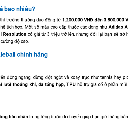
iá bao nhiêu?
 thị trường thường dao động từ
1.200.000 VNĐ đến 3.800.000 
nghệ tích hợp. Một số mẫu cao cấp thuộc các dòng như
Adidas A
l Resolution
có giá từ 3 triệu trở lên, nhưng đổi lại bạn sẽ sở
n cường độ cao.
kleball chính hãng
ển động ngang, dừng đột ngột và xoay trục như tennis hay pic
ải lưới thoáng khí, da tổng hợp, TPU
hỗ trợ gia cố ở phần mũi
lòng bàn chân
trong từng bước di chuyển giúp bạn giữ thăng bằn