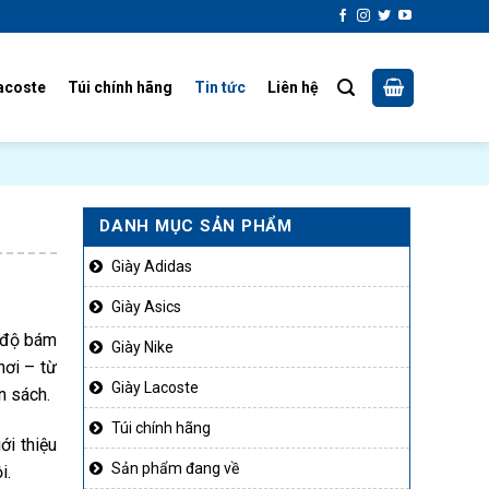
acoste
Túi chính hãng
Tin tức
Liên hệ
DANH MỤC SẢN PHẨM
Giày Adidas
Giày Asics
, độ bám
Giày Nike
hơi – từ
Giày Lacoste
n sách.
Túi chính hãng
ới thiệu
Sản phẩm đang về
i.