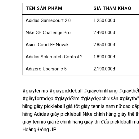
TÊN SẢN PHẨM
GIÁ THAM KHẢO
Adidas Gamecourt 2.0
1.250.000đ
Nike GP Challenge Pro
2.490.000đ
Asics Court FF Novak
2.850.000đ
Adidas Solematch Control 2
1.890.000đ
Adizero Ubersonic 5
2.190.000đ
#giàytennis #giàypickleball #giàychínhhãng #giàyth
#giàyformđẹp #giàyđếêm #giàyđẹpchơisân #giàythểt
hãng giày pickleball giá tốt giày tennis nam nữ cao cấ
hãng Adidas giày pickleball Nike chính hãng giày thể t
giày tennis giá rẻ chính hãng giày thi đấu pickleball m
Hoàng Đông JP