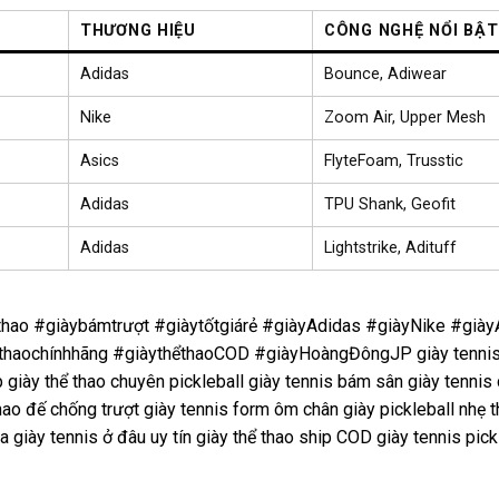
THƯƠNG HIỆU
CÔNG NGHỆ NỔI BẬT
Adidas
Bounce, Adiwear
Nike
Zoom Air, Upper Mesh
Asics
FlyteFoam, Trusstic
Adidas
TPU Shank, Geofit
Adidas
Lightstrike, Adituff
ểthao #giàybámtrượt #giàytốtgiárẻ #giàyAdidas #giàyNike #giày
haochínhhãng #giàythểthaoCOD #giàyHoàngĐôngJP giày tennis
p giày thể thao chuyên pickleball giày tennis bám sân giày tennis 
hao đế chống trượt giày tennis form ôm chân giày pickleball nhẹ 
ua giày tennis ở đâu uy tín giày thể thao ship COD giày tennis pick