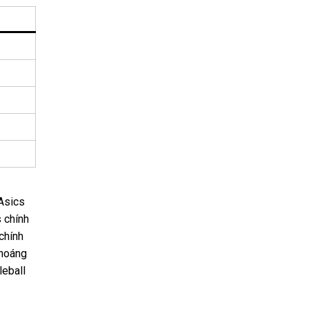
Asics
 chính
chính
thoáng
leball