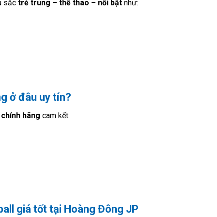
àu sắc
trẻ trung – thể thao – nổi bật
như:
ng ở đâu uy tín?
 chính hãng
cam kết:
ball giá tốt tại Hoàng Đông JP