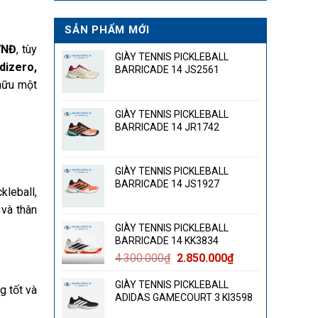
SẢN PHẨM MỚI
VNĐ
, tùy
GIÀY TENNIS PICKLEBALL
dizero,
BARRICADE 14 JS2561
 hữu một
GIÀY TENNIS PICKLEBALL
BARRICADE 14 JR1742
GIÀY TENNIS PICKLEBALL
BARRICADE 14 JS1927
kleball,
 và thân
GIÀY TENNIS PICKLEBALL
BARRICADE 14 KK3834
Giá
Giá
4.300.000
₫
2.850.000
₫
gốc
hiện
GIÀY TENNIS PICKLEBALL
là:
tại
g tốt và
ADIDAS GAMECOURT 3 KI3598
4.300.000₫.
là:
2.850.000₫.