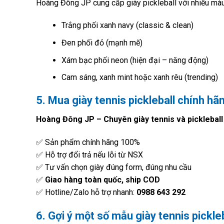
Hoàng Đông JP cung cấp giày pickleball với nhiều m
Trắng phối xanh navy (classic & clean)
Đen phối đỏ (mạnh mẽ)
Xám bạc phối neon (hiện đại – năng động)
Cam sáng, xanh mint hoặc xanh rêu (trending)
5. Mua giày tennis pickleball chính hã
Hoàng Đông JP – Chuyên giày tennis và pickleball
✅ Sản phẩm chính hãng 100%
✅ Hỗ trợ đổi trả nếu lỗi từ NSX
✅ Tư vấn chọn giày đúng form, đúng nhu cầu
✅
Giao hàng toàn quốc, ship COD
✅ Hotline/Zalo hỗ trợ nhanh:
0988 643 292
6. Gợi ý một số mẫu giày tennis pickle