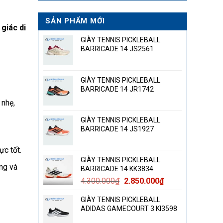
SẢN PHẨM MỚI
 giác di
GIÀY TENNIS PICKLEBALL
BARRICADE 14 JS2561
GIÀY TENNIS PICKLEBALL
BARRICADE 14 JR1742
 nhẹ,
GIÀY TENNIS PICKLEBALL
BARRICADE 14 JS1927
c tốt.
GIÀY TENNIS PICKLEBALL
ng và
BARRICADE 14 KK3834
Giá
Giá
4.300.000
₫
2.850.000
₫
gốc
hiện
GIÀY TENNIS PICKLEBALL
là:
tại
ADIDAS GAMECOURT 3 KI3598
4.300.000₫.
là:
2.850.000₫.