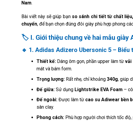
Nam
.
Bài viết này sẽ giúp bạn
so sánh chi tiết từ chất liệ
chuyển
, để bạn chọn đúng đôi giày phù hợp phong các
🏷️
I. Giới thiệu chung về hai mẫu giày
🔹
1. Adidas Adizero Ubersonic 5 – Biểu 
Thiết kế:
Dáng ôm gọn, phần upper làm từ
vải
mát và bám form.
Trọng lượng:
Rất nhẹ, chỉ khoảng
340g
, giúp 
Đế giữa:
Sử dụng
Lightstrike EVA Foam
– cô
Đế ngoài:
Được làm từ
cao su Adiwear bền b
sân clay.
Phong cách:
Phù hợp người chơi thích tốc độ, 