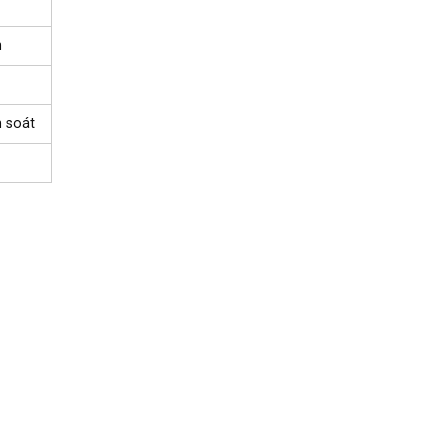
n
m soát