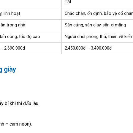
Tốt
, linh hoạt
Chắc chắn, ổn định, bảo vệ cổ châ
sân trong nhà
Sân cứng, sân clay, sân xi măng
 tấn công, tốc độ cao
Người chơi phòng thủ, thiên về kiể
 – 2.690.000đ
2.450.000đ – 3.490.000đ
g giày
 bí khi thi đấu lâu.
anh – cam neon).