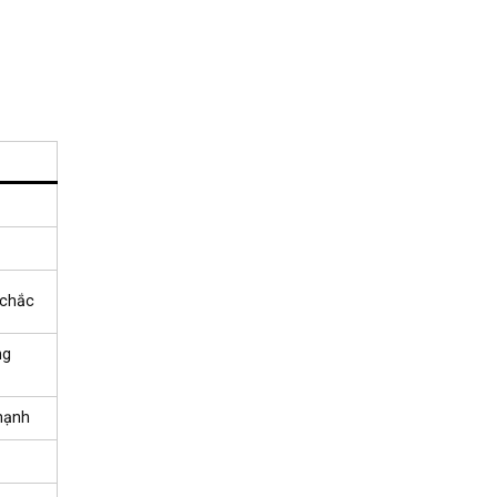
 chắc
ng
mạnh