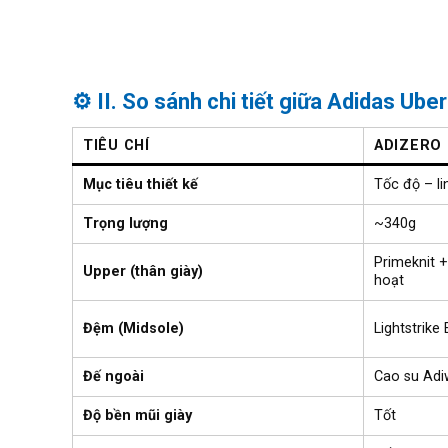
⚙️
II. So sánh chi tiết giữa Adidas Ube
TIÊU CHÍ
ADIZERO 
Mục tiêu thiết kế
Tốc độ – li
Trọng lượng
~340g
Primeknit +
Upper (thân giày)
hoạt
Đệm (Midsole)
Lightstrike
Đế ngoài
Cao su Adi
Độ bền mũi giày
Tốt