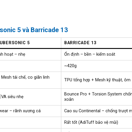
rsonic 5 và Barricade 13
UBERSONIC 5
BARRICADE 13
nh hoạt – nhẹ
Ổn định – bền – kiểm soát
~420g
 Mesh tái chế, co giãn linh
TPU tổng hợp + Mesh kỹ thuật, ôm
Bounce Pro + Torsion System chố
 EVA siêu nhẹ
xoắn
wear – rãnh xương cá
Cao su Continental – chống trượt 
Rất tốt (AdiTuff bảo vệ mũi)