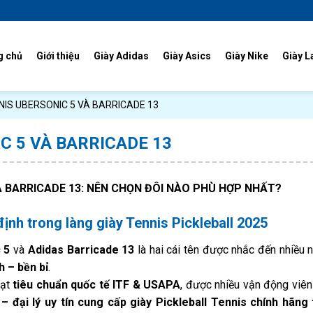
g chủ
Giới thiệu
Giày Adidas
Giày Asics
Giày Nike
Giày L
NIS UBERSONIC 5 VÀ BARRICADE 13
C 5 VÀ BARRICADE 13
À BARRICADE 13: NÊN CHỌN ĐÔI NÀO PHÙ HỢP NHẤT?
ịnh trong làng giày Tennis Pickleball 2025
 5
và
Adidas Barricade 13
là hai cái tên được nhắc đến nhiều 
h – bền bỉ
.
đạt
tiêu chuẩn quốc tế ITF & USAPA
, được nhiều vận động viê
đại lý uy tín cung cấp giày Pickleball Tennis chính hãng t