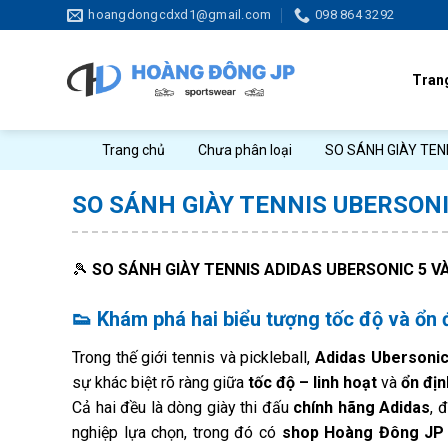
Skip
hoangdongcdxd1@gmail.com
098 864 3292
to
content
Tran
Trang chủ
Chưa phân loại
SO SÁNH GIÀY TEN
SO SÁNH GIÀY TENNIS UBERSONI
🎾
SO SÁNH GIÀY TENNIS ADIDAS UBERSONIC 5 V
👟
Khám phá hai biểu tượng tốc độ và ổn đ
Trong thế giới tennis và pickleball,
Adidas Ubersonic
sự khác biệt rõ ràng giữa
tốc độ – linh hoạt
và
ổn địn
Cả hai đều là dòng giày thi đấu
chính hãng Adidas
, 
nghiệp lựa chọn, trong đó có
shop Hoàng Đông JP – 