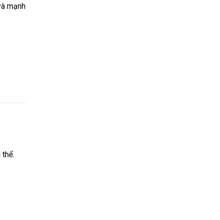
 và mạnh
 thể.