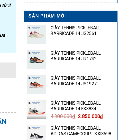
 từ 2
SẢN PHẨM MỚI
GIÀY TENNIS PICKLEBALL
BARRICADE 14 JS2561
qua
GIÀY TENNIS PICKLEBALL
BARRICADE 14 JR1742
GIÀY TENNIS PICKLEBALL
BARRICADE 14 JS1927
GIÀY TENNIS PICKLEBALL
BARRICADE 14 KK3834
Giá
Giá
4.300.000
₫
2.850.000
₫
ẬN
gốc
hiện
GIÀY TENNIS PICKLEBALL
là:
tại
ADIDAS GAMECOURT 3 KI3598
4.300.000₫.
là: