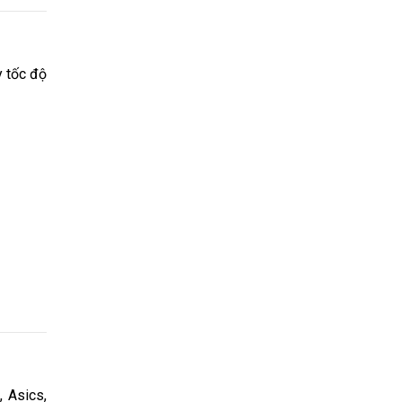
y tốc độ
, Asics,