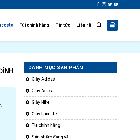
acoste
Túi chính hãng
Tin tức
Liên hệ
DANH MỤC SẢN PHẨM
ĐỈNH
Giày Adidas
Giày Asics
Giày Nike
.
Giày Lacoste
Túi chính hãng
Sản phẩm đang về