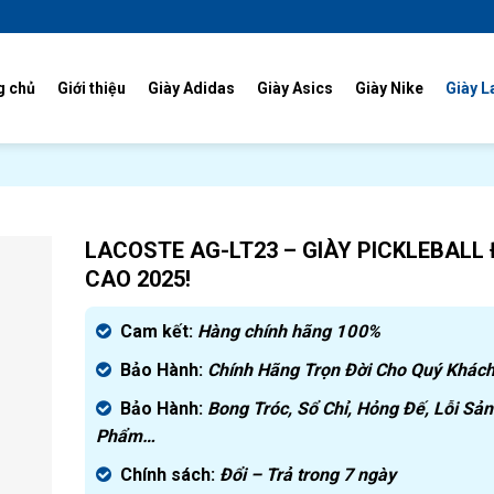
g chủ
Giới thiệu
Giày Adidas
Giày Asics
Giày Nike
Giày L
LACOSTE AG-LT23 – GIÀY PICKLEBALL 
CAO 2025!
Cam kết:
Hàng chính hãng
100%
Bảo Hành:
Chính Hãng Trọn Đời Cho Quý Khách
Bảo Hành:
Bong Tróc, Sổ Chỉ, Hỏng Đế, Lỗi Sản
Phẩm…
Chính sách:
Đ
ổi – Trả trong 7 ngày