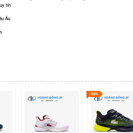
y tín.
âu Âu
n
-50%