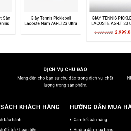
t Sân
Giày Tennis Pickleball
GIÀY TENNIS PICKL
ennis
Lacoste Nam AG-LT23 Ultra
LACOSTE AG-LT 23 
Giá
2.999.
6.000.000
₫
gốc
là:
6.000.0
DỊCH VỤ CHU ĐÁO
Mang đến cho bạn sự chu đáo trong dịch vụ, chất
N
lượng trong sản phẩm.
 SÁCH KHÁCH HÀNG
HƯỚNG DẪN MUA H
ch bảo hành
Cam kết bán hàng
h đổi trả / hoàn tiền
Hướng dẫn mua hàng