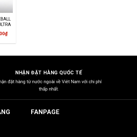
EBALL
ULTRA
Giá
000
₫
hiện
tại
00₫.
là:
2.999.000₫.
NHẬN ĐẶT HÀNG QUỐC TẾ
hận đặt hàng từ nước ngoài về Viêt Nam với chi phí
thấp nhất.
ÀNG
FANPAGE