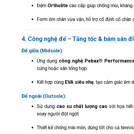
Đệm
Ortholite
cao cấp giúp chống mùi, kháng k
Form ôm chân vừa vặn, hỗ trợ cố định cổ chân c
4. Công nghệ đế – Tăng tốc & bám sân đ
Đế giữa (Midsole):
Ứng dụng
công nghệ Pebax® Performance
cứng hoặc sân tổng hợp.
Kết hợp cùng
EVA siêu nhẹ
, tạo cảm giác êm á
Đế ngoài (Outsole):
Sử dụng
cao su chất lượng cao
với họa tiết
xoay người đột ngột.
Thiết kế chống mài mòn, dùng tốt cho cả tennis 