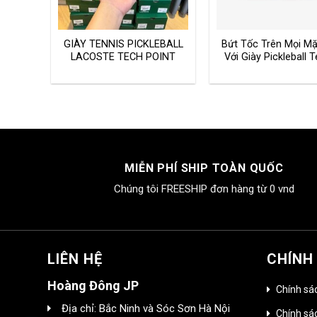
nnis
GIÀY TENNIS PICKLEBALL
Bứt Tốc Trên Mọi Mặ
23
LACOSTE TECH POINT
Với Giày Pickleball T
LACOSTE
MIỄN PHÍ SHIP TOÀN QUỐC
Chúng tôi FREESHIP đơn hàng từ 0 vnd
LIÊN HỆ
CHÍNH
Hoàng Đông JP
Chính sá
Địa chỉ: Bắc Ninh và Sóc Sơn Hà Nội
Chính sác