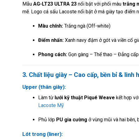
Mẫu
AG-LT23 ULTRA 23
nổi bật với phối màu
trắng 
mẽ. Logo cá sấu Lacoste nổi bật ở má giày tạo điểm nh
Màu chính:
Trắng ngà (Off-white)
Điểm nhấn:
Xanh navy đậm ở gót và viền cổ gi
Phong cách:
Gọn gàng – Thể thao – Đẳng cấp
3. Chất liệu giày – Cao cấp, bền bỉ & linh 
Upper (thân giày):
Làm từ
lưới kỹ thuật Piqué Weave
kết hợp vớ
Lacoste Mỹ
Phủ lớp
PU gia cường
ở vùng mũi và hai bên, 
Lót trong (liner):