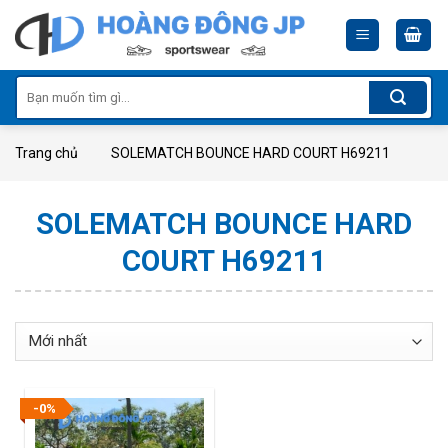
Skip
to
content
Tìm
kiếm:
Trang chủ
SOLEMATCH BOUNCE HARD COURT H69211
SOLEMATCH BOUNCE HARD
COURT H69211
-0%