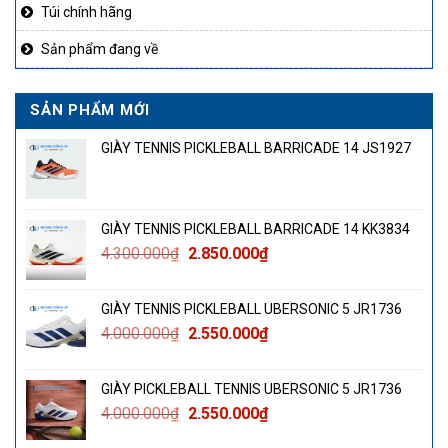
Túi chính hãng
Sản phẩm đang về
SẢN PHẨM MỚI
GIÀY TENNIS PICKLEBALL BARRICADE 14 JS1927
GIÀY TENNIS PICKLEBALL BARRICADE 14 KK3834
Giá
Giá
4.300.000
₫
2.850.000
₫
gốc
hiện
là:
tại
GIÀY TENNIS PICKLEBALL UBERSONIC 5 JR1736
4.300.000₫.
là:
Giá
Giá
4.000.000
₫
2.550.000
₫
2.850.000₫.
gốc
hiện
là:
tại
GIÀY PICKLEBALL TENNIS UBERSONIC 5 JR1736
4.000.000₫.
là:
Giá
Giá
4.000.000
₫
2.550.000
₫
2.550.000₫.
gốc
hiện