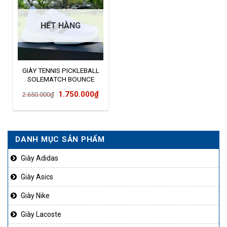
HẾT HÀNG
GIÀY TENNIS PICKLEBALL
SOLEMATCH BOUNCE
H69211
Giá
Giá
1.750.000
₫
2.650.000
₫
gốc
hiện
là:
tại
2.650.000₫.
là:
DANH MỤC SẢN PHẨM
1.750.000₫.
Giày Adidas
Giày Asics
Giày Nike
Giày Lacoste