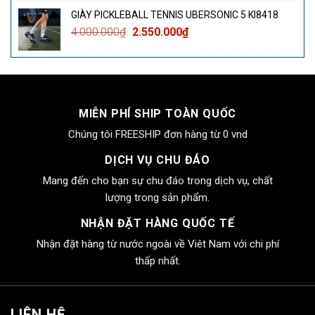
là:
tại
GIÀY PICKLEBALL TENNIS UBERSONIC 5 KI8418
4.000.000₫.
là:
Giá
Giá
4.000.000
₫
2.550.000
₫
2.550.000₫.
gốc
hiện
là:
tại
4.000.000₫.
là:
2.550.000₫.
MIỄN PHÍ SHIP TOÀN QUỐC
Chúng tôi FREESHIP đơn hàng từ 0 vnd
DỊCH VỤ CHU ĐÁO
Mang đến cho bạn sự chu đáo trong dịch vụ, chất
lượng trong sản phẩm.
NHẬN ĐẶT HÀNG QUỐC TẾ
Nhận đặt hàng từ nước ngoài về Viêt Nam với chi phí
thấp nhất.
LIÊN HỆ