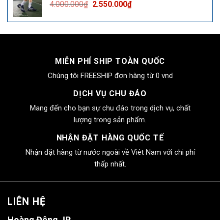
Giá
Giá
4.000.000
₫
2.550.000
₫
2.550.000₫.
gốc
hiện
là:
tại
4.000.000₫.
là:
2.550.000₫.
MIỄN PHÍ SHIP TOÀN QUỐC
Chúng tôi FREESHIP đơn hàng từ 0 vnd
DỊCH VỤ CHU ĐÁO
Mang đến cho bạn sự chu đáo trong dịch vụ, chất
lượng trong sản phẩm.
NHẬN ĐẶT HÀNG QUỐC TẾ
Nhận đặt hàng từ nước ngoài về Viêt Nam với chi phí
thấp nhất.
LIÊN HỆ
Hoàng Đông JP