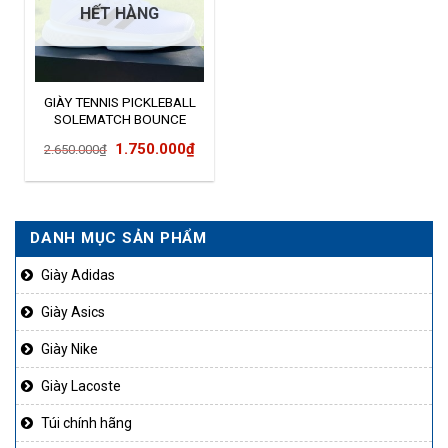
HẾT HÀNG
GIÀY TENNIS PICKLEBALL
SOLEMATCH BOUNCE
H69211
Giá
Giá
1.750.000
₫
2.650.000
₫
gốc
hiện
là:
tại
2.650.000₫.
là:
DANH MỤC SẢN PHẨM
1.750.000₫.
Giày Adidas
Giày Asics
Giày Nike
Giày Lacoste
Túi chính hãng