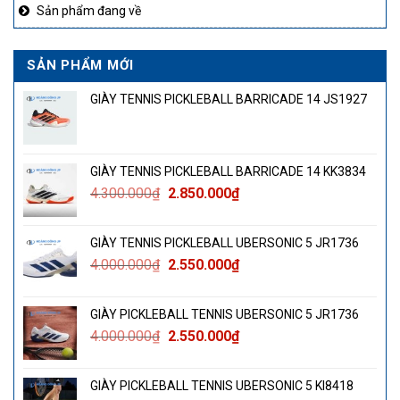
Sản phẩm đang về
SẢN PHẨM MỚI
GIÀY TENNIS PICKLEBALL BARRICADE 14 JS1927
GIÀY TENNIS PICKLEBALL BARRICADE 14 KK3834
Giá
Giá
4.300.000
₫
2.850.000
₫
gốc
hiện
là:
tại
GIÀY TENNIS PICKLEBALL UBERSONIC 5 JR1736
4.300.000₫.
là:
Giá
Giá
4.000.000
₫
2.550.000
₫
2.850.000₫.
gốc
hiện
là:
tại
GIÀY PICKLEBALL TENNIS UBERSONIC 5 JR1736
4.000.000₫.
là:
Giá
Giá
4.000.000
₫
2.550.000
₫
2.550.000₫.
gốc
hiện
là:
tại
GIÀY PICKLEBALL TENNIS UBERSONIC 5 KI8418
4.000.000₫.
là: