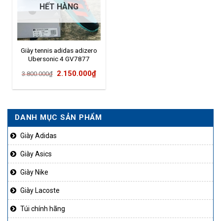
HẾT HÀNG
Giày tennis adidas adizero
Ubersonic 4 GV7877
Giá
Giá
2.150.000
₫
3.800.000
₫
gốc
hiện
là:
tại
3.800.000₫.
là:
DANH MỤC SẢN PHẨM
2.150.000₫.
Giày Adidas
Giày Asics
Giày Nike
Giày Lacoste
Túi chính hãng