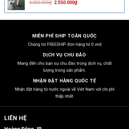
Giá
Giá
4.000.000
₫
2.550.000
₫
2.550.000₫.
gốc
hiện
là:
tại
4.000.000₫.
là:
2.550.000₫.
MIỄN PHÍ SHIP TOÀN QUỐC
Chúng tôi FREESHIP đơn hàng từ 0 vnd
DỊCH VỤ CHU ĐÁO
Mang đến cho bạn sự chu đáo trong dịch vụ, chất
lượng trong sản phẩm.
NHẬN ĐẶT HÀNG QUỐC TẾ
Nhận đặt hàng từ nước ngoài về Viêt Nam với chi phí
thấp nhất.
LIÊN HỆ
Hoàng Đông JP