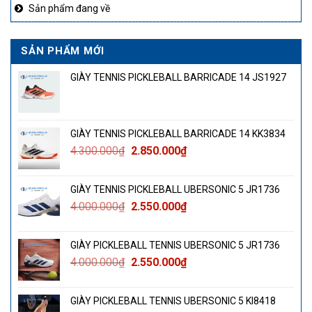
Sản phẩm đang về
SẢN PHẨM MỚI
GIÀY TENNIS PICKLEBALL BARRICADE 14 JS1927
GIÀY TENNIS PICKLEBALL BARRICADE 14 KK3834
Giá
Giá
4.300.000
₫
2.850.000
₫
gốc
hiện
là:
tại
GIÀY TENNIS PICKLEBALL UBERSONIC 5 JR1736
4.300.000₫.
là:
Giá
Giá
4.000.000
₫
2.550.000
₫
2.850.000₫.
gốc
hiện
là:
tại
GIÀY PICKLEBALL TENNIS UBERSONIC 5 JR1736
4.000.000₫.
là:
Giá
Giá
4.000.000
₫
2.550.000
₫
2.550.000₫.
gốc
hiện
là:
tại
GIÀY PICKLEBALL TENNIS UBERSONIC 5 KI8418
4.000.000₫.
là: