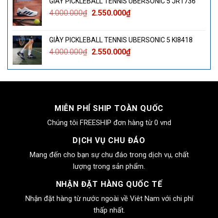
GIÀY PICKLEBALL TENNIS UBERSONIC 5 JR1736
4.000.000₫.
là:
Giá
Giá
4.000.000
₫
2.550.000
₫
2.550.000₫.
gốc
hiện
là:
tại
GIÀY PICKLEBALL TENNIS UBERSONIC 5 KI8418
4.000.000₫.
là:
Giá
Giá
4.000.000
₫
2.550.000
₫
2.550.000₫.
gốc
hiện
là:
tại
4.000.000₫.
là:
2.550.000₫.
MIỄN PHÍ SHIP TOÀN QUỐC
Chúng tôi FREESHIP đơn hàng từ 0 vnd
DỊCH VỤ CHU ĐÁO
Mang đến cho bạn sự chu đáo trong dịch vụ, chất
lượng trong sản phẩm.
NHẬN ĐẶT HÀNG QUỐC TẾ
Nhận đặt hàng từ nước ngoài về Viêt Nam với chi phí
thấp nhất.