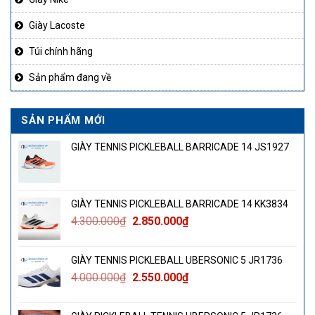
Giày Lacoste
Túi chính hãng
Sản phẩm đang về
SẢN PHẨM MỚI
GIÀY TENNIS PICKLEBALL BARRICADE 14 JS1927
GIÀY TENNIS PICKLEBALL BARRICADE 14 KK3834
Giá
Giá
4.300.000
₫
2.850.000
₫
gốc
hiện
là:
tại
GIÀY TENNIS PICKLEBALL UBERSONIC 5 JR1736
4.300.000₫.
là:
Giá
Giá
4.000.000
₫
2.550.000
₫
2.850.000₫.
gốc
hiện
là:
tại