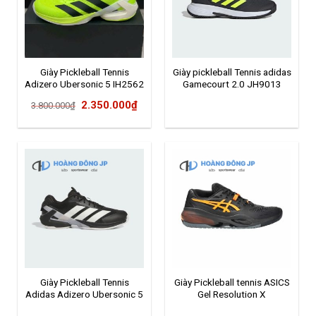
Giày Pickleball Tennis
Giày pickleball Tennis adidas
Adizero Ubersonic 5 IH2562
Gamecourt 2.0 JH9013
Giá
Giá
2.350.000
₫
3.800.000
₫
gốc
hiện
là:
tại
3.800.000₫.
là:
2.350.000₫.
Giày Pickleball Tennis
Giày Pickleball tennis ASICS
Adidas Adizero Ubersonic 5
Gel Resolution X
IH2556