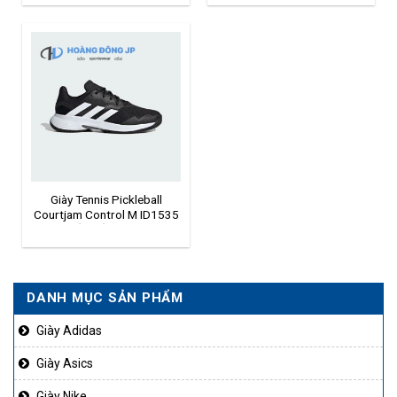
Giày Tennis Pickleball
Courtjam Control M ID1535
– Chuẩn kiểm soát, đỉnh
phong độ
DANH MỤC SẢN PHẨM
Giày Adidas
Giày Asics
Giày Nike