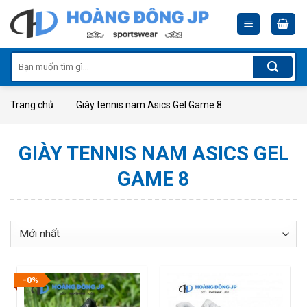
Skip
to
content
Tìm
kiếm:
Trang chủ
Giày tennis nam Asics Gel Game 8
GIÀY TENNIS NAM ASICS GEL
GAME 8
-0%