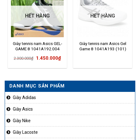
HẾT HÀNG
HẾT HÀNG
Giày tennis nam Asics GEL-
Giày tennis nam Asics Gel
GAME 8 1041A192.004
Game 8 1041A193 (101)
Giá
Giá
1.450.000
₫
2.300.000
₫
gốc
hiện
là:
tại
2.300.000₫.
là:
DANH MỤC SẢN PHẨM
1.450.000₫.
Giày Adidas
Giày Asics
Giày Nike
Giày Lacoste