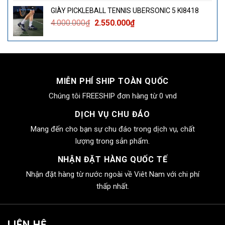
là:
tại
GIÀY PICKLEBALL TENNIS UBERSONIC 5 KI8418
4.000.000₫.
là:
Giá
Giá
4.000.000
₫
2.550.000
₫
2.550.000₫.
gốc
hiện
là:
tại
4.000.000₫.
là:
2.550.000₫.
MIỄN PHÍ SHIP TOÀN QUỐC
Chúng tôi FREESHIP đơn hàng từ 0 vnd
DỊCH VỤ CHU ĐÁO
Mang đến cho bạn sự chu đáo trong dịch vụ, chất
lượng trong sản phẩm.
NHẬN ĐẶT HÀNG QUỐC TẾ
Nhận đặt hàng từ nước ngoài về Viêt Nam với chi phí
thấp nhất.
LIÊN HỆ