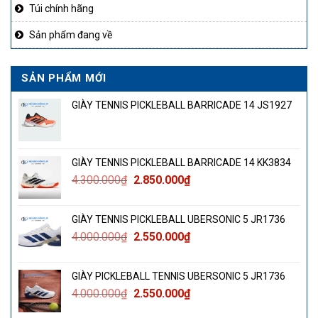
Túi chính hãng
Sản phẩm đang về
SẢN PHẨM MỚI
GIÀY TENNIS PICKLEBALL BARRICADE 14 JS1927
GIÀY TENNIS PICKLEBALL BARRICADE 14 KK3834
Giá
Giá
4.300.000
₫
2.850.000
₫
gốc
hiện
là:
tại
GIÀY TENNIS PICKLEBALL UBERSONIC 5 JR1736
4.300.000₫.
là:
Giá
Giá
4.000.000
₫
2.550.000
₫
2.850.000₫.
gốc
hiện
là:
tại
GIÀY PICKLEBALL TENNIS UBERSONIC 5 JR1736
4.000.000₫.
là:
Giá
Giá
4.000.000
₫
2.550.000
₫
2.550.000₫.
gốc
hiện