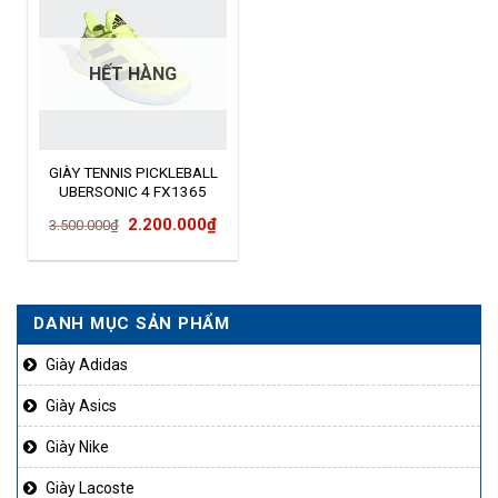
HẾT HÀNG
GIÀY TENNIS PICKLEBALL
UBERSONIC 4 FX1365
Giá
Giá
2.200.000
₫
3.500.000
₫
gốc
hiện
là:
tại
3.500.000₫.
là:
DANH MỤC SẢN PHẨM
2.200.000₫.
Giày Adidas
Giày Asics
Giày Nike
Giày Lacoste