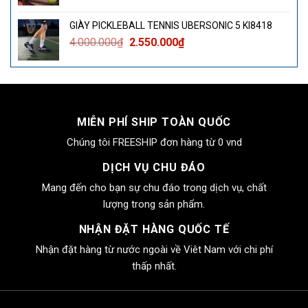
gốc
hiện
là:
tại
GIÀY PICKLEBALL TENNIS UBERSONIC 5 KI8418
4.000.000₫.
là:
Giá
Giá
4.000.000
₫
2.550.000
₫
2.550.000₫.
gốc
hiện
là:
tại
4.000.000₫.
là:
2.550.000₫.
MIỄN PHÍ SHIP TOÀN QUỐC
Chúng tôi FREESHIP đơn hàng từ 0 vnd
DỊCH VỤ CHU ĐÁO
Mang đến cho bạn sự chu đáo trong dịch vụ, chất
lượng trong sản phẩm.
NHẬN ĐẶT HÀNG QUỐC TẾ
Nhận đặt hàng từ nước ngoài về Viêt Nam với chi phí
thấp nhất.