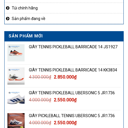
Túi chính hãng
Sản phẩm đang về
SẢN PHẨM MỚI
GIÀY TENNIS PICKLEBALL BARRICADE 14 JS1927
GIÀY TENNIS PICKLEBALL BARRICADE 14 KK3834
Giá
Giá
4.300.000
₫
2.850.000
₫
gốc
hiện
là:
tại
GIÀY TENNIS PICKLEBALL UBERSONIC 5 JR1736
4.300.000₫.
là:
Giá
Giá
4.000.000
₫
2.550.000
₫
2.850.000₫.
gốc
hiện
là:
tại
GIÀY PICKLEBALL TENNIS UBERSONIC 5 JR1736
4.000.000₫.
là:
Giá
Giá
4.000.000
₫
2.550.000
₫
2.550.000₫.