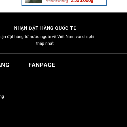
Giá
Giá
4.000.000
₫
2.550.000
₫
2.550.000₫.
gốc
hiện
là:
tại
4.000.000₫.
là:
2.550.000₫.
NHẬN ĐẶT HÀNG QUỐC TẾ
hận đặt hàng từ nước ngoài về Viêt Nam với chi phí
thấp nhất.
ÀNG
FANPAGE
àng