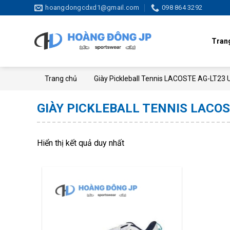
Skip
hoangdongcdxd1@gmail.com
098 864 3292
to
content
Tran
Trang chủ
Giày Pickleball Tennis LACOSTE AG-LT2
GIÀY PICKLEBALL TENNIS LACOS
Hiển thị kết quả duy nhất