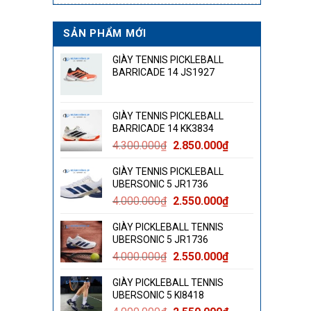
SẢN PHẨM MỚI
GIÀY TENNIS PICKLEBALL
BARRICADE 14 JS1927
GIÀY TENNIS PICKLEBALL
BARRICADE 14 KK3834
Giá
Giá
4.300.000
₫
2.850.000
₫
gốc
hiện
GIÀY TENNIS PICKLEBALL
là:
tại
UBERSONIC 5 JR1736
4.300.000₫.
là:
Giá
Giá
4.000.000
₫
2.550.000
₫
2.850.000₫.
gốc
hiện
GIÀY PICKLEBALL TENNIS
là:
tại
UBERSONIC 5 JR1736
4.000.000₫.
là:
Giá
Giá
4.000.000
₫
2.550.000
₫
2.550.000₫.
gốc
hiện
GIÀY PICKLEBALL TENNIS
là:
tại
UBERSONIC 5 KI8418
4.000.000₫.
là: