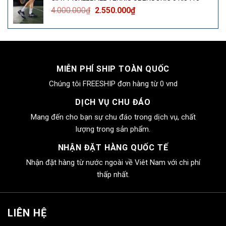
4.000.000₫.
là:
Giá
Giá
4.000.000
₫
2.550.000
₫
2.550.000₫.
gốc
hiện
là:
tại
4.000.000₫.
là:
2.550.000₫.
MIỄN PHÍ SHIP TOÀN QUỐC
Chúng tôi FREESHIP đơn hàng từ 0 vnd
DỊCH VỤ CHU ĐÁO
Mang đến cho bạn sự chu đáo trong dịch vụ, chất
lượng trong sản phẩm.
NHẬN ĐẶT HÀNG QUỐC TẾ
Nhận đặt hàng từ nước ngoài về Viêt Nam với chi phí
thấp nhất.
LIÊN HỆ