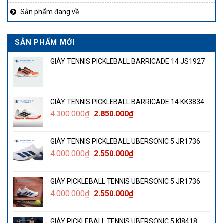
Sản phẩm đang về
SẢN PHẨM MỚI
GIÀY TENNIS PICKLEBALL BARRICADE 14 JS1927
GIÀY TENNIS PICKLEBALL BARRICADE 14 KK3834
Giá
Giá
4.300.000
₫
2.850.000
₫
gốc
hiện
là:
tại
GIÀY TENNIS PICKLEBALL UBERSONIC 5 JR1736
4.300.000₫.
là:
Giá
Giá
4.000.000
₫
2.550.000
₫
2.850.000₫.
gốc
hiện
là:
tại
GIÀY PICKLEBALL TENNIS UBERSONIC 5 JR1736
4.000.000₫.
là:
Giá
Giá
4.000.000
₫
2.550.000
₫
2.550.000₫.
gốc
hiện
là:
tại
GIÀY PICKLEBALL TENNIS UBERSONIC 5 KI8418