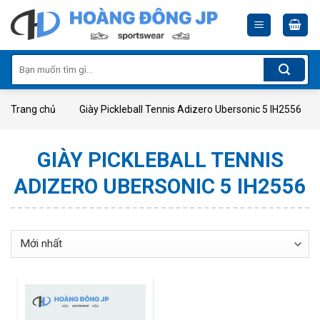
Skip
to
content
Tìm
kiếm:
Trang chủ
Giày Pickleball Tennis Adizero Ubersonic 5 IH2556
GIÀY PICKLEBALL TENNIS
ADIZERO UBERSONIC 5 IH2556