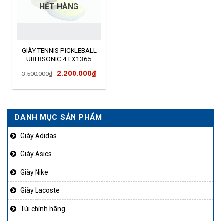
HẾT HÀNG
GIÀY TENNIS PICKLEBALL
UBERSONIC 4 FX1365
Giá
Giá
2.200.000
₫
3.500.000
₫
gốc
hiện
là:
tại
3.500.000₫.
là:
DANH MỤC SẢN PHẨM
2.200.000₫.
Giày Adidas
Giày Asics
Giày Nike
Giày Lacoste
Túi chính hãng