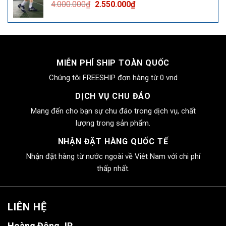
Giá
Giá
4.000.000
₫
2.550.000
₫
2.550.000₫.
gốc
hiện
là:
tại
4.000.000₫.
là:
2.550.000₫.
MIỄN PHÍ SHIP TOÀN QUỐC
Chúng tôi FREESHIP đơn hàng từ 0 vnd
DỊCH VỤ CHU ĐÁO
Mang đến cho bạn sự chu đáo trong dịch vụ, chất
lượng trong sản phẩm.
NHẬN ĐẶT HÀNG QUỐC TẾ
Nhận đặt hàng từ nước ngoài về Viêt Nam với chi phí
thấp nhất.
LIÊN HỆ
Hoàng Đông JP