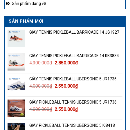
Sản phẩm đang về
SẢN PHẨM MỚI
GIÀY TENNIS PICKLEBALL BARRICADE 14 JS1927
GIÀY TENNIS PICKLEBALL BARRICADE 14 KK3834
Giá
Giá
4.300.000
₫
2.850.000
₫
gốc
hiện
là:
tại
GIÀY TENNIS PICKLEBALL UBERSONIC 5 JR1736
4.300.000₫.
là:
Giá
Giá
4.000.000
₫
2.550.000
₫
2.850.000₫.
gốc
hiện
là:
tại
GIÀY PICKLEBALL TENNIS UBERSONIC 5 JR1736
4.000.000₫.
là:
Giá
Giá
4.000.000
₫
2.550.000
₫
2.550.000₫.
gốc
hiện
là:
tại
GIÀY PICKLEBALL TENNIS UBERSONIC 5 KI8418
4.000.000₫.
là: