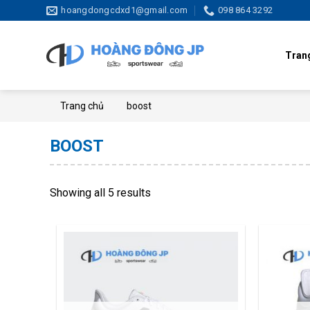
Skip
hoangdongcdxd1@gmail.com
098 864 3292
to
content
Tran
Trang chủ
boost
BOOST
Showing all 5 results