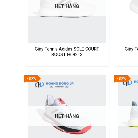
HẾT HÀNG
Giày Tennis Adidas SOLE COURT
Giày 
BOOST H69213
-37%
-37%
HẾT HÀNG