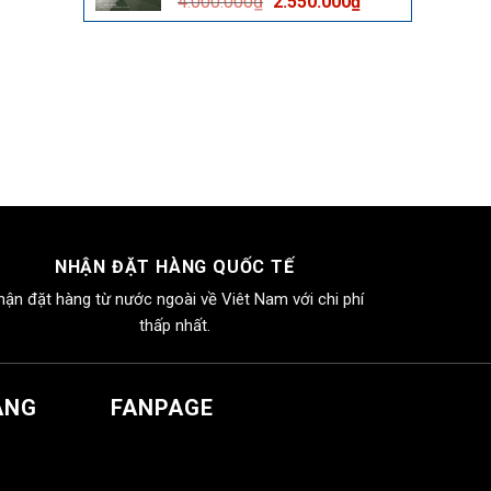
Giá
Giá
4.000.000
₫
2.550.000
₫
2.550.000₫.
gốc
hiện
là:
tại
4.000.000₫.
là:
2.550.000₫.
NHẬN ĐẶT HÀNG QUỐC TẾ
hận đặt hàng từ nước ngoài về Viêt Nam với chi phí
thấp nhất.
ÀNG
FANPAGE