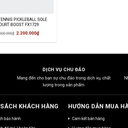
TENNIS PICKLEBALL SOLE
OURT BOOST FX1729
Giá
Giá
2.200.000
₫
500.000
₫
gốc
hiện
là:
tại
3.500.000₫.
là:
2.200.000₫.
DỊCH VỤ CHU ĐÁO
Mang đến cho bạn sự chu đáo trong dịch vụ, chất
N
lượng trong sản phẩm.
 SÁCH KHÁCH HÀNG
HƯỚNG DẪN MUA H
ch bảo hành
Cam kết bán hàng