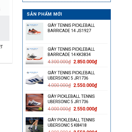
SẢN PHẨM MỚI
GIÀY TENNIS PICKLEBALL
BARRICADE 14 JS1927
RT
GIÀY TENNIS PICKLEBALL
BARRICADE 14 KK3834
Giá
Giá
4.300.000
₫
2.850.000
₫
gốc
hiện
GIÀY TENNIS PICKLEBALL
là:
tại
UBERSONIC 5 JR1736
4.300.000₫.
là:
Giá
Giá
4.000.000
₫
2.550.000
₫
2.850.000₫.
gốc
hiện
GIÀY PICKLEBALL TENNIS
là:
tại
UBERSONIC 5 JR1736
4.000.000₫.
là:
Giá
Giá
4.000.000
₫
2.550.000
₫
2.550.000₫.
gốc
hiện
GIÀY PICKLEBALL TENNIS
là:
tại
UBERSONIC 5 KI8418
4.000.000₫.
là: