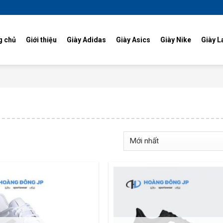
g chủ
Giới thiệu
Giày Adidas
Giày Asics
Giày Nike
Giày L