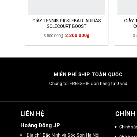
GIÀY TENNIS PICKLEBALL ADIDAS
GIÀY 
SOLECOURT BOOST
C
Giá
Giá
2.200.000
₫
3.500.000
₫
3.
gốc
hiện
là:
tại
3.500.000₫.
là:
2.200.000₫.
MIỄN PHÍ SHIP TOÀN QUỐC
Chúng tôi FREESHIP đơn hàng từ 0 vnd
LIÊN HỆ
CHÍNH
Hoàng Đông JP
Chính sá
Địa chỉ: Bắc Ninh và Sóc Sơn Hà Nội