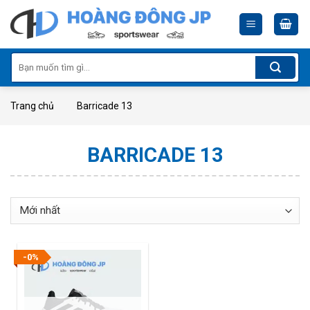
Skip
to
content
Tìm
kiếm:
Trang chủ
Barricade 13
BARRICADE 13
-0%