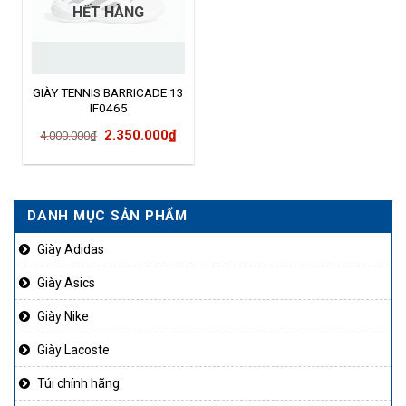
HẾT HÀNG
GIÀY TENNIS BARRICADE 13
IF0465
Giá
Giá
2.350.000
₫
4.000.000
₫
gốc
hiện
là:
tại
4.000.000₫.
là:
DANH MỤC SẢN PHẨM
2.350.000₫.
Giày Adidas
Giày Asics
Giày Nike
Giày Lacoste
Túi chính hãng