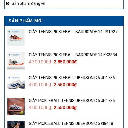
Sản phẩm đang về
SẢN PHẨM MỚI
GIÀY TENNIS PICKLEBALL BARRICADE 14 JS1927
GIÀY TENNIS PICKLEBALL BARRICADE 14 KK3834
Giá
Giá
4.300.000
₫
2.850.000
₫
gốc
hiện
là:
tại
GIÀY TENNIS PICKLEBALL UBERSONIC 5 JR1736
4.300.000₫.
là:
Giá
Giá
4.000.000
₫
2.550.000
₫
2.850.000₫.
gốc
hiện
là:
tại
GIÀY PICKLEBALL TENNIS UBERSONIC 5 JR1736
4.000.000₫.
là:
Giá
Giá
4.000.000
₫
2.550.000
₫
2.550.000₫.
gốc
hiện
là:
tại
GIÀY PICKLEBALL TENNIS UBERSONIC 5 KI8418
4.000.000₫.
là: