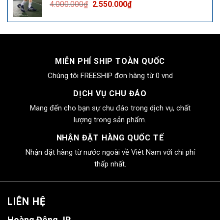
Giá
Giá
4.000.000
₫
2.550.000
₫
2.550.000₫.
gốc
hiện
là:
tại
4.000.000₫.
là:
2.550.000₫.
MIỄN PHÍ SHIP TOÀN QUỐC
Chúng tôi FREESHIP đơn hàng từ 0 vnd
DỊCH VỤ CHU ĐÁO
Mang đến cho bạn sự chu đáo trong dịch vụ, chất
lượng trong sản phẩm.
NHẬN ĐẶT HÀNG QUỐC TẾ
Nhận đặt hàng từ nước ngoài về Viêt Nam với chi phí
thấp nhất.
LIÊN HỆ
Hoàng Đông JP