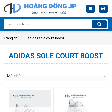
Skip
to
content
Tìm
kiếm:
Trang chủ
adidas sole court boost
ADIDAS SOLE COURT BOOST