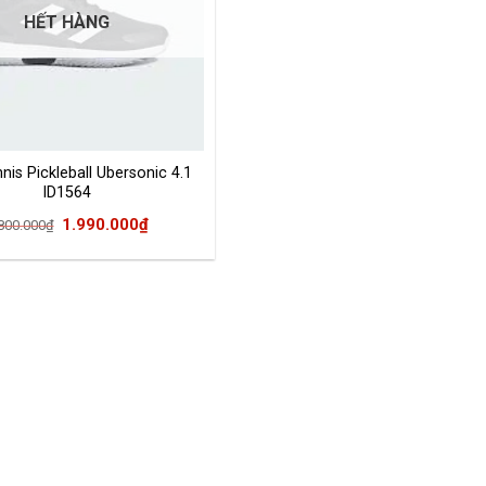
HẾT HÀNG
nis Pickleball Ubersonic 4.1
ID1564
Giá
Giá
1.990.000
₫
800.000
₫
gốc
hiện
là:
tại
3.800.000₫.
là:
1.990.000₫.