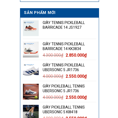
SẢN PHẨM MỚI
GIÀY TENNIS PICKLEBALL
BARRICADE 14 JS1927
GIÀY TENNIS PICKLEBALL
BARRICADE 14 KK3834
Giá
Giá
4.300.000
₫
2.850.000
₫
gốc
hiện
GIÀY TENNIS PICKLEBALL
là:
tại
UBERSONIC 5 JR1736
4.300.000₫.
là:
Giá
Giá
4.000.000
₫
2.550.000
₫
2.850.000₫.
gốc
hiện
GIÀY PICKLEBALL TENNIS
là:
tại
UBERSONIC 5 JR1736
4.000.000₫.
là:
Giá
Giá
4.000.000
₫
2.550.000
₫
2.550.000₫.
gốc
hiện
GIÀY PICKLEBALL TENNIS
là:
tại
UBERSONIC 5 KI8418
4.000.000₫.
là: