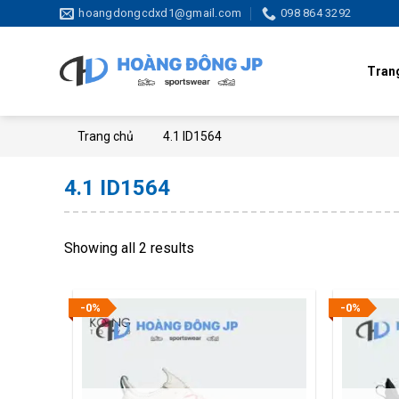
Skip
hoangdongcdxd1@gmail.com
098 864 3292
to
content
Tran
Trang chủ
4.1 ID1564
4.1 ID1564
Showing all 2 results
-0%
-0%