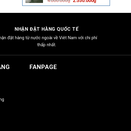
Giá
Giá
4.000.000
₫
2.550.000
₫
2.550.000₫.
gốc
hiện
là:
tại
4.000.000₫.
là:
2.550.000₫.
NHẬN ĐẶT HÀNG QUỐC TẾ
hận đặt hàng từ nước ngoài về Viêt Nam với chi phí
thấp nhất.
ÀNG
FANPAGE
àng