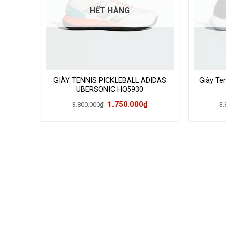
HẾT HÀNG
GIÀY TENNIS PICKLEBALL ADIDAS
Giày Ten
UBERSONIC HQ5930
Giá
Giá
1.750.000
₫
3.800.000
₫
3.
gốc
hiện
là:
tại
3.800.000₫.
là:
1.750.000₫.