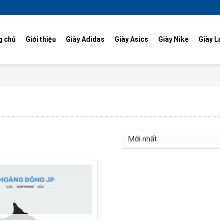
g chủ
Giới thiệu
Giày Adidas
Giày Asics
Giày Nike
Giày L