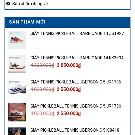
Sản phẩm đang về
SẢN PHẨM MỚI
GIÀY TENNIS PICKLEBALL BARRICADE 14 JS1927
GIÀY TENNIS PICKLEBALL BARRICADE 14 KK3834
Giá
Giá
4.300.000
₫
2.850.000
₫
gốc
hiện
là:
tại
GIÀY TENNIS PICKLEBALL UBERSONIC 5 JR1736
4.300.000₫.
là:
Giá
Giá
4.000.000
₫
2.550.000
₫
2.850.000₫.
gốc
hiện
là:
tại
GIÀY PICKLEBALL TENNIS UBERSONIC 5 JR1736
4.000.000₫.
là:
Giá
Giá
4.000.000
₫
2.550.000
₫
2.550.000₫.
gốc
hiện
là:
tại
GIÀY PICKLEBALL TENNIS UBERSONIC 5 KI8418
4.000.000₫.
là: