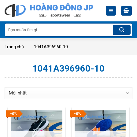
Skip
to
content
Tìm
kiếm:
Trang chủ
1041A396960-10
1041A396960-10
-0%
-0%