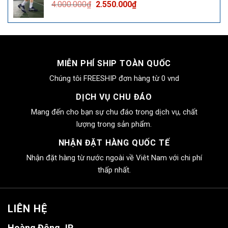
Giá
Giá
4.000.000
₫
2.550.000
₫
2.550.000₫.
gốc
hiện
là:
tại
4.000.000₫.
là:
2.550.000₫.
MIỄN PHÍ SHIP TOÀN QUỐC
Chúng tôi FREESHIP đơn hàng từ 0 vnd
DỊCH VỤ CHU ĐÁO
Mang đến cho bạn sự chu đáo trong dịch vụ, chất
lượng trong sản phẩm.
NHẬN ĐẶT HÀNG QUỐC TẾ
Nhận đặt hàng từ nước ngoài về Viêt Nam với chi phí
thấp nhất.
LIÊN HỆ
Hoàng Đông JP