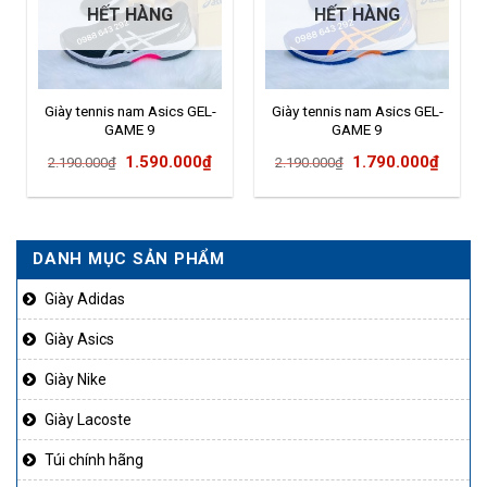
HẾT HÀNG
HẾT HÀNG
Giày tennis nam Asics GEL-
Giày tennis nam Asics GEL-
GAME 9
GAME 9
Giá
Giá
Giá
Giá
1.590.000
₫
1.790.000
₫
2.190.000
₫
2.190.000
₫
gốc
hiện
gốc
hiện
là:
tại
là:
tại
2.190.000₫.
là:
2.190.000₫.
là:
DANH MỤC SẢN PHẨM
1.590.000₫.
1.790
Giày Adidas
Giày Asics
Giày Nike
Giày Lacoste
Túi chính hãng