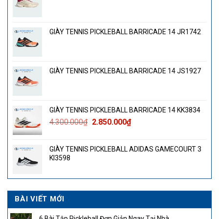
GIÀY TENNIS PICKLEBALL BARRICADE 14 JR1742
GIÀY TENNIS PICKLEBALL BARRICADE 14 JS1927
GIÀY TENNIS PICKLEBALL BARRICADE 14 KK3834
Giá
Giá
4.300.000
₫
2.850.000
₫
gốc
hiện
là:
tại
GIÀY TENNIS PICKLEBALL ADIDAS GAMECOURT 3
4.300.000₫.
là:
KI3598
2.850.000₫.
BÀI VIẾT MỚI
6 Bài Tập Pickleball Đơn Giản Ngay Tại Nhà