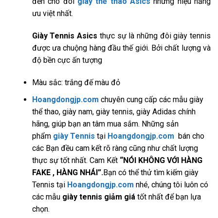
đến cho đôi
giày thể thao Asics
những hiệu năng
ưu việt nhất.
Giày Tennis Asics
thực sự là những đôi giày tennis
được ưa chuộng hàng đầu thế giới. Bởi chất lượng và
độ bền cực ấn tượng
Màu sắc: trắng đế màu đỏ
Hoangdongjp.com
chuyên cung cấp các mẫu giày
thể thao, giày nam, giày tennis, giày Adidas chính
hãng, giúp bạn an tâm mua sắm. Những sản
phẩm
giày Tennis
tại
Hoangdongjp.com
bán cho
các Bạn đều cam kết rõ ràng cũng như chất lượng
thực sự tốt nhất. Cam Kết
“NÓI KHÔNG VỚI HÀNG
FAKE , HÀNG NHÁI”.
Bạn có thể thử tìm kiếm giày
Tennis
tại
Hoangdongjp.com
nhé, chúng tôi luôn có
các mẫu
giày tennis giảm giá
tốt nhất để bạn lựa
chọn.