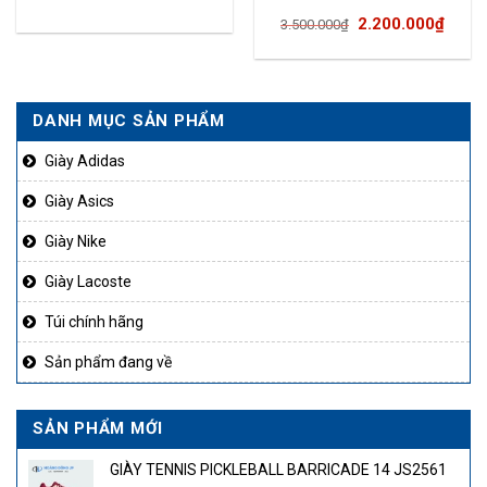
Giá
Giá
2.200.000
₫
3.500.000
₫
gốc
hiện
là:
tại
3.500.000₫.
là:
DANH MỤC SẢN PHẨM
90.000₫.
2.200
Giày Adidas
Giày Asics
Giày Nike
Giày Lacoste
Túi chính hãng
Sản phẩm đang về
SẢN PHẨM MỚI
GIÀY TENNIS PICKLEBALL BARRICADE 14 JS2561