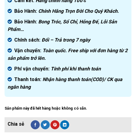
là:
hiện
Cam kết:
Hàng chính hãng
100%
2.190.000₫.
tại
Bảo Hành:
Chính Hãng Trọn Đời Cho Quý Khách.
là:
1.590.000₫.
Bảo Hành:
Bong Tróc, Sổ Chỉ, Hỏng Đế, Lỗi Sản
Phẩm…
Chính sách:
Đ
ổi – Trả trong 7 ngày
Vận chuyển:
Toàn quốc. Free ship với đơn hàng từ 2
sản phẩm trở lên.
Phí vận chuyển:
Tính phí khi thanh toán
Thanh toán:
Nhận hàng thanh toán(COD)/ CK qua
ngân hàng
Sản phẩm này đã hết hàng hoặc không có sẵn.