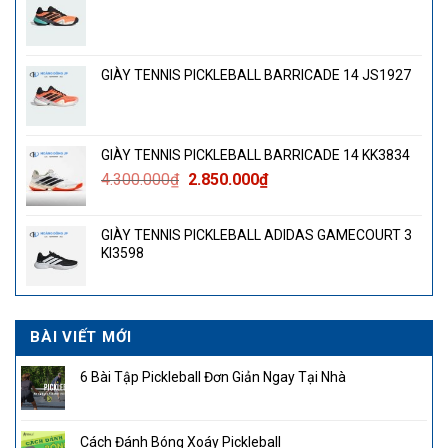
GIÀY TENNIS PICKLEBALL BARRICADE 14 JS1927
GIÀY TENNIS PICKLEBALL BARRICADE 14 KK3834
Giá
Giá
4.300.000
₫
2.850.000
₫
gốc
hiện
là:
tại
GIÀY TENNIS PICKLEBALL ADIDAS GAMECOURT 3
4.300.000₫.
là:
KI3598
2.850.000₫.
BÀI VIẾT MỚI
6 Bài Tập Pickleball Đơn Giản Ngay Tại Nhà
Cách Đánh Bóng Xoáy Pickleball