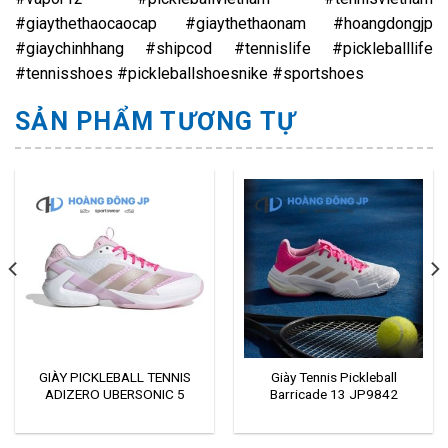
#giaythethaocaocap #giaythethaonam #hoangdongjp
#giaychinhhang #shipcod #tennislife #pickleballlife
#tennisshoes #pickleballshoesnike #sportshoes
SẢN PHẨM TƯƠNG TỰ
GIÀY PICKLEBALL TENNIS
Giày Tennis Pickleball
ADIZERO UBERSONIC 5
Barricade 13 JP9842
JP7313