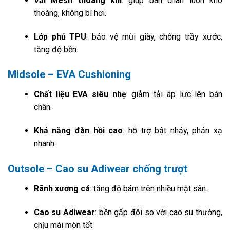
Vải Mesh thoáng khí
: giúp bàn chân luôn khô
thoáng, không bí hơi.
Lớp phủ TPU
: bảo vệ mũi giày, chống trầy xước,
tăng độ bền.
Midsole – EVA Cushioning
Chất liệu EVA siêu nhẹ
: giảm tải áp lực lên bàn
chân.
Khả năng đàn hồi cao
: hỗ trợ bật nhảy, phản xạ
nhanh.
Outsole – Cao su Adiwear chống trượt
Rãnh xương cá
: tăng độ bám trên nhiều mặt sân.
Cao su Adiwear
: bền gấp đôi so với cao su thường,
chịu mài mòn tốt.