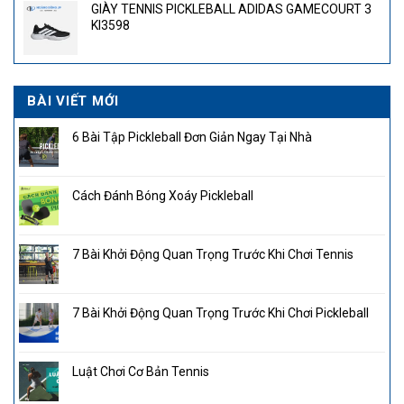
GIÀY TENNIS PICKLEBALL ADIDAS GAMECOURT 3
4.300.000₫.
là:
KI3598
2.850.000₫.
BÀI VIẾT MỚI
6 Bài Tập Pickleball Đơn Giản Ngay Tại Nhà
Cách Đánh Bóng Xoáy Pickleball
7 Bài Khởi Động Quan Trọng Trước Khi Chơi Tennis
7 Bài Khởi Động Quan Trọng Trước Khi Chơi Pickleball
Luật Chơi Cơ Bản Tennis