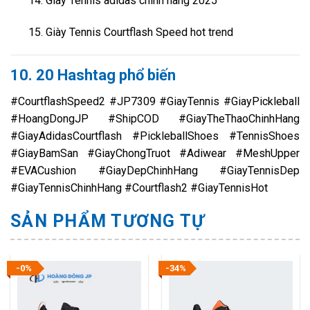
Giày Tennis adidas chính hãng 2025
Giày Tennis Courtflash Speed hot trend
10. 20 Hashtag phổ biến
#CourtflashSpeed2 #JP7309 #GiayTennis #GiayPickleball
#HoangDongJP #ShipCOD #GiayTheThaoChinhHang
#GiayAdidasCourtflash #PickleballShoes #TennisShoes
#GiayBamSan #GiayChongTruot #Adiwear #MeshUpper
#EVACushion #GiayDepChinhHang #GiayTennisDep
#GiayTennisChinhHang #Courtflash2 #GiayTennisHot
SẢN PHẨM TƯƠNG TỰ
-0%
-34%