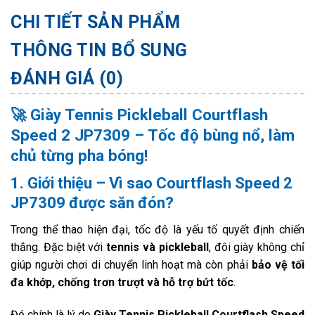
CHI TIẾT SẢN PHẨM
THÔNG TIN BỔ SUNG
ĐÁNH GIÁ (0)
🚀 Giày Tennis Pickleball Courtflash
Speed 2 JP7309 – Tốc độ bùng nổ, làm
chủ từng pha bóng!
1. Giới thiệu – Vì sao Courtflash Speed 2
JP7309 được săn đón?
Trong thể thao hiện đại, tốc độ là yếu tố quyết định chiến
thắng. Đặc biệt với
tennis và pickleball
, đôi giày không chỉ
giúp người chơi di chuyển linh hoạt mà còn phải
bảo vệ tối
đa khớp, chống trơn trượt và hỗ trợ bứt tốc
.
Đó chính là lý do
Giày Tennis Pickleball Courtflash Speed