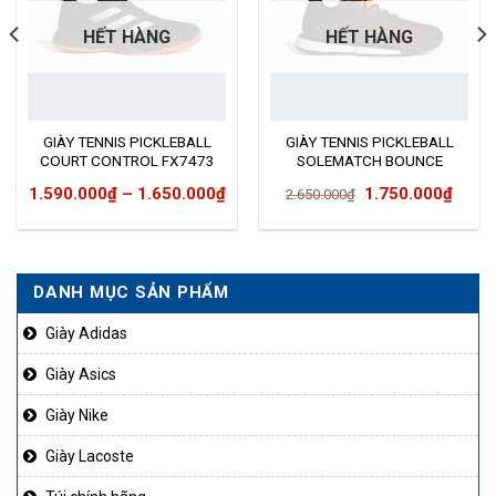
HẾT HÀNG
HẾT HÀNG
GIÀY TENNIS PICKLEBALL
GIÀY TENNIS PICKLEBALL
COURT CONTROL FX7473
SOLEMATCH BOUNCE
G26605
Giá
Giá
1.590.000
₫
–
1.650.000
₫
1.750.000
₫
2.650.000
₫
gốc
hiện
là:
tại
2.650.000₫.
là:
DANH MỤC SẢN PHẨM
1.750
Giày Adidas
Giày Asics
Giày Nike
Giày Lacoste