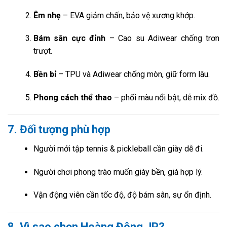
Êm nhẹ
– EVA giảm chấn, bảo vệ xương khớp.
Bám sân cực đỉnh
– Cao su Adiwear chống trơn
trượt.
Bền bỉ
– TPU và Adiwear chống mòn, giữ form lâu.
Phong cách thể thao
– phối màu nổi bật, dễ mix đồ.
7. Đối tượng phù hợp
Người mới tập tennis & pickleball cần giày dễ đi.
Người chơi phong trào muốn giày bền, giá hợp lý.
Vận động viên cần tốc độ, độ bám sân, sự ổn định.
8. Vì sao chọn Hoàng Đông JP?