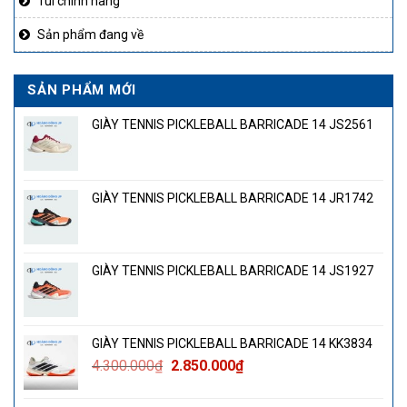
Túi chính hãng
Sản phẩm đang về
SẢN PHẨM MỚI
GIÀY TENNIS PICKLEBALL BARRICADE 14 JS2561
GIÀY TENNIS PICKLEBALL BARRICADE 14 JR1742
GIÀY TENNIS PICKLEBALL BARRICADE 14 JS1927
GIÀY TENNIS PICKLEBALL BARRICADE 14 KK3834
Giá
Giá
4.300.000
₫
2.850.000
₫
gốc
hiện
là:
tại