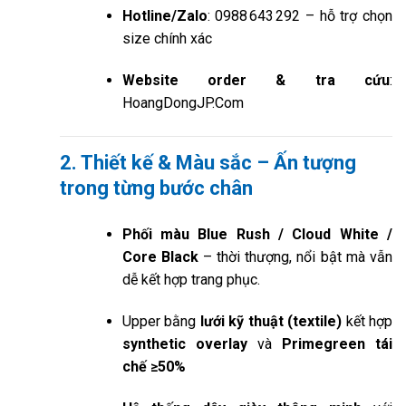
Hotline/Zalo
: 0988 643 292 – hỗ trợ chọn
size chính xác
Website order & tra cứu
:
HoangDongJP.Com
2. Thiết kế & Màu sắc – Ấn tượng
trong từng bước chân
Phối màu Blue Rush / Cloud White /
Core Black
– thời thượng, nổi bật mà vẫn
dễ kết hợp trang phục.
Upper bằng
lưới kỹ thuật (textile)
kết hợp
synthetic overlay
và
Primegreen tái
chế ≥50%