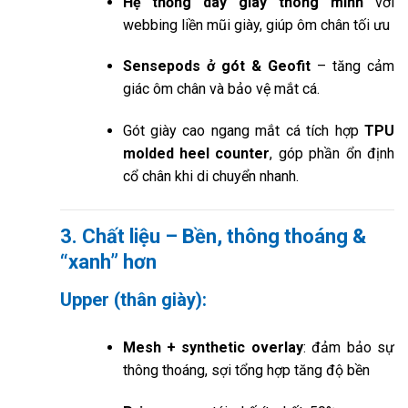
Hệ thống dây giày thông minh
với
webbing liền mũi giày, giúp ôm chân tối ưu
Sensepods ở gót & Geofit
– tăng cảm
giác ôm chân và bảo vệ mắt cá.
Gót giày cao ngang mắt cá tích hợp
TPU
molded heel counter
, góp phần ổn định
cổ chân khi di chuyển nhanh.
3. Chất liệu – Bền, thông thoáng &
“xanh” hơn
Upper (thân giày):
Mesh + synthetic overlay
: đảm bảo sự
thông thoáng, sợi tổng hợp tăng độ bền