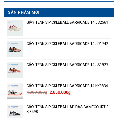
SẢN PHẨM MỚI
GIÀY TENNIS PICKLEBALL BARRICADE 14 JS2561
GIÀY TENNIS PICKLEBALL BARRICADE 14 JR1742
GIÀY TENNIS PICKLEBALL BARRICADE 14 JS1927
GIÀY TENNIS PICKLEBALL BARRICADE 14 KK3834
Giá
Giá
4.300.000
₫
2.850.000
₫
gốc
hiện
là:
tại
GIÀY TENNIS PICKLEBALL ADIDAS GAMECOURT 3
4.300.000₫.
là:
KI3598
2.850.000₫.