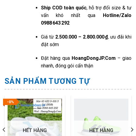
Ship COD toàn quốc
, hỗ trợ đổi size & tư
vấn khó nhất qua
Hotline/Zalo
0988 643 292
Giá từ
2.500.000 – 2.800.000 ₫
, ưu đãi khi
đặt sớm
Đặt hàng qua
HoangDongJP.Com
– giao
nhanh, đóng gói cẩn thận
SẢN PHẨM TƯƠNG TỰ
-0%
HẾT HÀNG
HẾT HÀNG