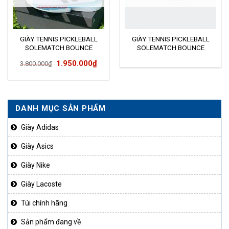
GIÀY TENNIS PICKLEBALL
GIÀY TENNIS PICKLEBALL
SOLEMATCH BOUNCE
SOLEMATCH BOUNCE
FX1732
FU8119
Giá
Giá
1.950.000
₫
3.800.000
₫
gốc
hiện
là:
tại
3.800.000₫.
là:
DANH MỤC SẢN PHẨM
50.000₫.
1.950.000₫.
Giày Adidas
Giày Asics
Giày Nike
Giày Lacoste
Túi chính hãng
Sản phẩm đang về