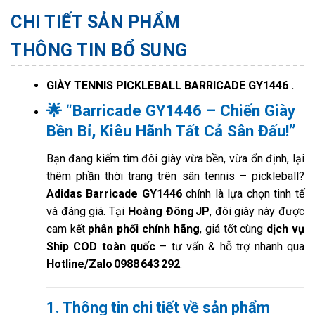
CHI TIẾT SẢN PHẨM
THÔNG TIN BỔ SUNG
GIÀY TENNIS PICKLEBALL BARRICADE GY1446 .
🌟 “Barricade GY1446 – Chiến Giày
Bền Bỉ, Kiêu Hãnh Tất Cả Sân Đấu!”
Bạn đang kiếm tìm đôi giày vừa bền, vừa ổn định, lại
thêm phần thời trang trên sân tennis – pickleball?
Adidas Barricade GY1446
chính là lựa chọn tinh tế
và đáng giá. Tại
Hoàng Đông JP
, đôi giày này được
cam kết
phân phối chính hãng
, giá tốt cùng
dịch vụ
Ship COD toàn quốc
– tư vấn & hỗ trợ nhanh qua
Hotline/Zalo 0988 643 292
.
1. Thông tin chi tiết về sản phẩm