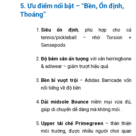
5. Ưu điểm nổi bật – “Bền, Ổn định,
Thoáng”
Siêu ổn định
, phù hợp cho cả
tennis/pickleball – nhờ Torsion +
Sensepods
Độ bám sân ấn tượng
với vân herringbone
& adiwear – giảm trượt hiệu quả
Bền bỉ vượt trội
– Adidas Barricade vốn
nổi tiếng về độ bền
Dải midsole Bounce
mềm mại vừa đủ,
giúp di chuyển dễ dàng mà không mỏi
.
Upper tái chế Primegreen
– thân thiện
môi trường, được nhiều người chơi quan