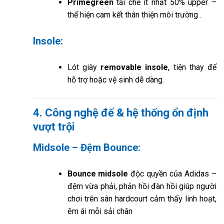
Primegreen
tái chế ít nhất 50% upper –
thể hiện cam kết thân thiện môi trường
.
Insole:
Lót giày
removable insole
, tiện thay đế
hỗ trợ hoặc vệ sinh dễ dàng.
4. Công nghệ đế & hệ thống ổn định
vượt trội
Midsole – Đệm Bounce:
Bounce midsole
độc quyền của Adidas –
đệm vừa phải, phản hồi đàn hồi giúp người
chơi trên sân hardcourt cảm thấy linh hoạt,
êm ái mỗi sải chân