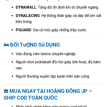
DYNAWALL
: Tăng độ ổn định khi di chuyển ngang.
DYNALACING
: Hệ thống thân giày và dây để ôm sát
bên trong.
PGUARD
: Gia cố mũi giày chống trầy xước.
🛌 ĐỐI TưỢNG Sử DỤNG
Vận động viên tennis chuyên nghiệp.
Người chơi pickleball đồi hỏi giày linh hoạt, độ bám
cao.
Người thường xuyên tập luyện trên sân cứng.
☎️ MUA NGAY TẠI HOÀNG ĐÔNG JP –
SHIP COD TOÀN QUỐC
Phân phối chính hãng giày tennis pickleball.