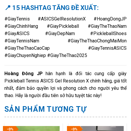
📍 15 HASHTAG TĂNG ĐỀ XUẤT:
#GiayTennis #ASICSGelResolutionX #HoangDongJP
#GiayChinhHang #GiayPickleball #GiayTheThaoNam
#GiayASICS #GiayDepNam #PickleballShoes
#GiayTennisNam #GiayTheThaoChongMaiMon
#GiayTheThaoCaoCap #GiayTennisASICS
#GiayChuyenNghiep #GiayTheThao2025
Hoàng Đông JP
hân hạnh là đối tác cung cấp giày
Pickleball Tennis ASICS Gel Resolution X chính hãng, giá tốt
nhất, đảm bảo quyền lợi và phong cách cho người yêu thể
thao. Hãy là người đầu tiên sở hữu tuyệt tác này!
SẢN PHẨM TƯƠNG TỰ
-0%
-0%