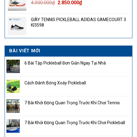
Giá
Giá
4.300.000
₫
2.850.000
₫
gốc
hiện
là:
tại
GIÀY TENNIS PICKLEBALL ADIDAS GAMECOURT 3
4.300.000₫.
là:
KI3598
2.850.000₫.
BÀI VIẾT MỚI
6 Bài Tập Pickleball Đơn Giản Ngay Tại Nhà
Cách Đánh Bóng Xoáy Pickleball
7 Bài Khởi Động Quan Trọng Trước Khi Chơi Tennis
7 Bài Khởi Động Quan Trọng Trước Khi Chơi Pickleball