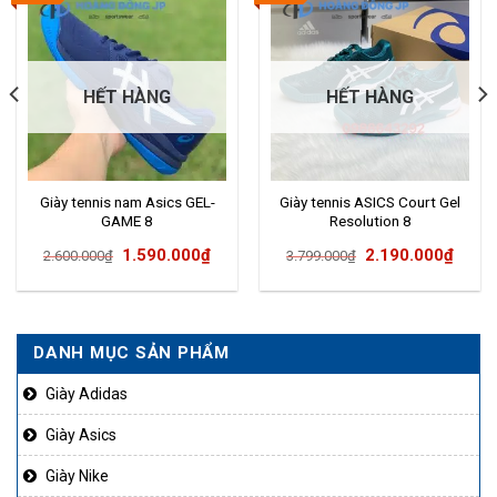
HẾT HÀNG
HẾT HÀNG
Giày tennis nam Asics GEL-
Giày tennis ASICS Court Gel
GAME 8
Resolution 8
Giá
Giá
Giá
Giá
1.590.000
₫
2.190.000
₫
2.600.000
₫
3.799.000
₫
gốc
hiện
gốc
hiện
là:
tại
là:
tại
2.600.000₫.
là:
3.799.000₫.
là:
DANH MỤC SẢN PHẨM
99.000₫.
1.590.000₫.
2.190
Giày Adidas
Giày Asics
Giày Nike