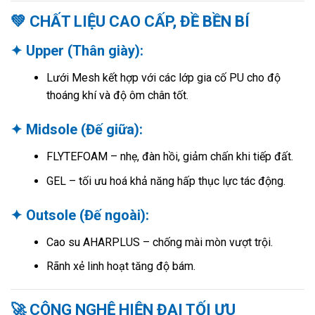
💚 CHẤT LIỆU CAO CẤP, ĐỀ BỀN BÍ
✦ Upper (Thân giày):
Lưới Mesh kết hợp với các lớp gia cố PU cho độ
thoáng khí và độ ôm chân tốt.
✦ Midsole (Đế giữa):
FLYTEFOAM – nhẹ, đàn hồi, giảm chấn khi tiếp đất.
GEL – tối ưu hoá khả năng hấp thục lực tác động.
✦ Outsole (Đế ngoài):
Cao su AHARPLUS – chống mài mòn vượt trội.
Rãnh xẻ linh hoạt tăng độ bám.
🚀 CÔNG NGHỆ HIỆN ĐẠI TỐI ƯU