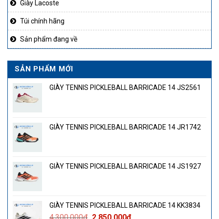
Giày Lacoste
Túi chính hãng
Sản phẩm đang về
SẢN PHẨM MỚI
GIÀY TENNIS PICKLEBALL BARRICADE 14 JS2561
GIÀY TENNIS PICKLEBALL BARRICADE 14 JR1742
GIÀY TENNIS PICKLEBALL BARRICADE 14 JS1927
GIÀY TENNIS PICKLEBALL BARRICADE 14 KK3834
Giá
Giá
4.300.000
₫
2.850.000
₫