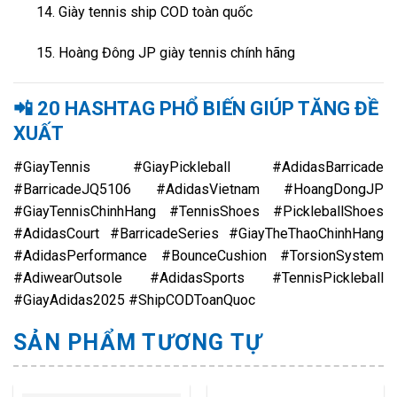
Giày tennis ship COD toàn quốc
Hoàng Đông JP giày tennis chính hãng
📲
20 HASHTAG PHỔ BIẾN GIÚP TĂNG ĐỀ
XUẤT
#GiayTennis #GiayPickleball #AdidasBarricade
#BarricadeJQ5106 #AdidasVietnam #HoangDongJP
#GiayTennisChinhHang #TennisShoes #PickleballShoes
#AdidasCourt #BarricadeSeries #GiayTheThaoChinhHang
#AdidasPerformance #BounceCushion #TorsionSystem
#AdiwearOutsole #AdidasSports #TennisPickleball
#GiayAdidas2025 #ShipCODToanQuoc
SẢN PHẨM TƯƠNG TỰ