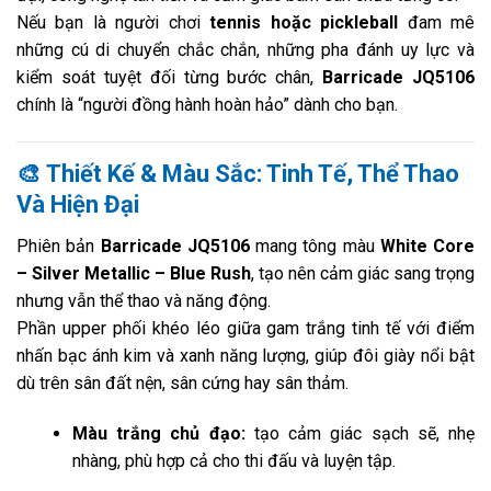
Nếu bạn là người chơi
tennis hoặc pickleball
đam mê
những cú di chuyển chắc chắn, những pha đánh uy lực và
kiểm soát tuyệt đối từng bước chân,
Barricade JQ5106
chính là “người đồng hành hoàn hảo” dành cho bạn.
🎨
Thiết Kế & Màu Sắc: Tinh Tế, Thể Thao
Và Hiện Đại
Phiên bản
Barricade JQ5106
mang tông màu
White Core
– Silver Metallic – Blue Rush
, tạo nên cảm giác sang trọng
nhưng vẫn thể thao và năng động.
Phần upper phối khéo léo giữa gam trắng tinh tế với điểm
nhấn bạc ánh kim và xanh năng lượng, giúp đôi giày nổi bật
dù trên sân đất nện, sân cứng hay sân thảm.
Màu trắng chủ đạo:
tạo cảm giác sạch sẽ, nhẹ
nhàng, phù hợp cả cho thi đấu và luyện tập.