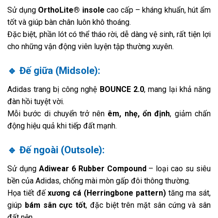
Sử dụng
OrthoLite® insole
cao cấp – kháng khuẩn, hút ẩm
tốt và giúp bàn chân luôn khô thoáng.
Đặc biệt, phần lót có thể tháo rời, dễ dàng vệ sinh, rất tiện lợi
cho những vận động viên luyện tập thường xuyên.
🔹
Đế giữa (Midsole):
Adidas trang bị công nghệ
BOUNCE 2.0
, mang lại khả năng
đàn hồi tuyệt vời.
Mỗi bước di chuyển trở nên
êm, nhẹ, ổn định
, giảm chấn
động hiệu quả khi tiếp đất mạnh.
🔹
Đế ngoài (Outsole):
Sử dụng
Adiwear 6 Rubber Compound
– loại cao su siêu
bền của Adidas, chống mài mòn gấp đôi thông thường.
Họa tiết đế
xương cá (Herringbone pattern)
tăng ma sát,
giúp
bám sân cực tốt
, đặc biệt trên mặt sân cứng và sân
đất nện.