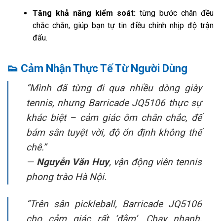
Tăng khả năng kiểm soát:
từng bước chân đều
chắc chắn, giúp bạn tự tin điều chỉnh nhịp độ trận
đấu.
👟
Cảm Nhận Thực Tế Từ Người Dùng
“Mình đã từng đi qua nhiều dòng giày
tennis, nhưng Barricade JQ5106 thực sự
khác biệt – cảm giác ôm chân chắc, đế
bám sân tuyệt vời, độ ổn định không thể
chê.”
—
Nguyễn Văn Huy
, vận động viên tennis
phong trào Hà Nội.
“Trên sân pickleball, Barricade JQ5106
cho cảm giác rất ‘đằm’. Chạy nhanh,