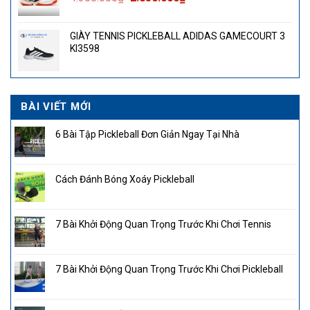
gốc
hiện
là:
tại
GIÀY TENNIS PICKLEBALL ADIDAS GAMECOURT 3
4.300.000₫.
là:
KI3598
2.850.000₫.
BÀI VIẾT MỚI
6 Bài Tập Pickleball Đơn Giản Ngay Tại Nhà
Cách Đánh Bóng Xoáy Pickleball
7 Bài Khởi Động Quan Trọng Trước Khi Chơi Tennis
7 Bài Khởi Động Quan Trọng Trước Khi Chơi Pickleball