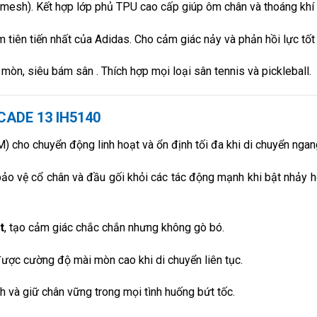
d mesh). Kết hợp lớp phủ TPU cao cấp giúp ôm chân và thoáng khí 
 tiên tiến nhất của Adidas. Cho cảm giác nảy và phản hồi lực tốt
mòn, siêu bám sân . Thích hợp mọi loại sân tennis và pickleball.
CADE 13 IH5140
ho chuyển động linh hoạt và ổn định tối đa khi di chuyển ngan
 bảo vệ cổ chân và đầu gối khỏi các tác động mạnh khi bật nhảy 
t
, tạo cảm giác chắc chắn nhưng không gò bó.
được cường độ mài mòn cao khi di chuyển liên tục.
nh và giữ chân vững trong mọi tình huống bứt tốc.