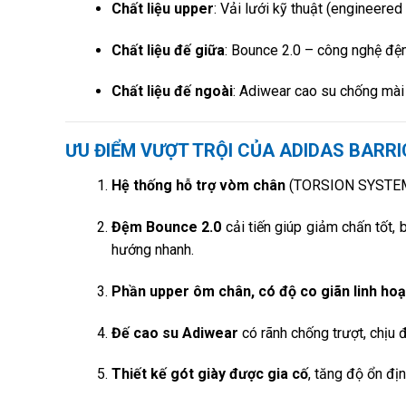
Chất liệu upper
: Vải lưới kỹ thuật (engineere
Chất liệu đế giữa
: Bounce 2.0 – công nghệ đệm
Chất liệu đế ngoài
: Adiwear cao su chống mài 
ƯU ĐIỂM VƯỢT TRỘI CỦA ADIDAS BARRI
Hệ thống hỗ trợ vòm chân
(TORSION SYSTEM) c
Đệm Bounce 2.0
cải tiến giúp giảm chấn tốt,
hướng nhanh.
Phần upper ôm chân, có độ co giãn linh hoạ
Đế cao su Adiwear
có rãnh chống trượt, chịu 
Thiết kế gót giày được gia cố
, tăng độ ổn đị