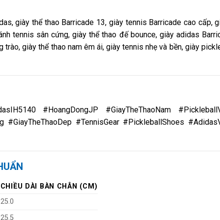
das, giày thể thao Barricade 13, giày tennis Barricade cao cấp, g
ánh tennis sân cứng, giày thể thao đế bounce, giày adidas Barr
 trào, giày thể thao nam êm ái, giày tennis nhẹ và bền, giày pickle
didasIH5140 #HoangDongJP #GiayTheThaoNam #Pickleball
ng #GiayTheThaoDep #TennisGear #PickleballShoes #Adidas
CHUẨN
CHIỀU DÀI BÀN CHÂN (CM)
25.0
25.5