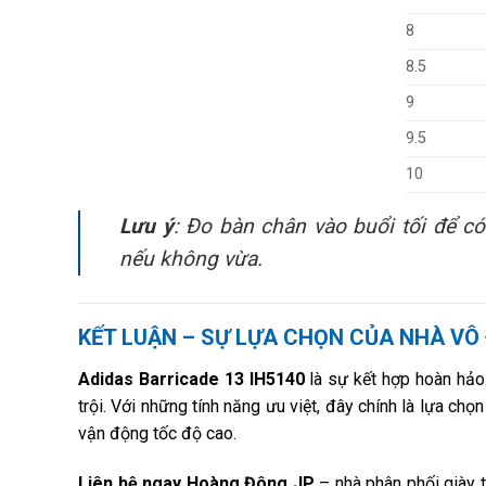
8
8.5
9
9.5
10
Lưu ý
: Đo bàn chân vào buổi tối để c
nếu không vừa.
KẾT LUẬN – SỰ LỰA CHỌN CỦA NHÀ VÔ
Adidas Barricade 13 IH5140
là sự kết hợp hoàn hảo 
trội. Với những tính năng ưu việt, đây chính là lựa ch
vận động tốc độ cao.
Liên hệ ngay Hoàng Đông JP
– nhà phân phối giày t