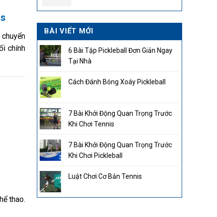
2.850.000₫.
as
BÀI VIẾT MỚI
o chuyển
ối chính
6 Bài Tập Pickleball Đơn Giản Ngay
Tại Nhà
Cách Đánh Bóng Xoáy Pickleball
7 Bài Khởi Động Quan Trọng Trước
Khi Chơi Tennis
7 Bài Khởi Động Quan Trọng Trước
Khi Chơi Pickleball
Luật Chơi Cơ Bản Tennis
hể thao.