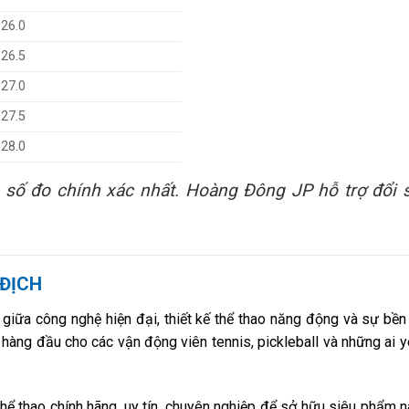
26.0
26.5
27.0
27.5
28.0
ó số đo chính xác nhất. Hoàng Đông JP hỗ trợ đổi 
 ĐỊCH
giữa công nghệ hiện đại, thiết kế thể thao năng động và sự bền
ọn hàng đầu cho các vận động viên tennis, pickleball và những ai y
hể thao chính hãng, uy tín, chuyên nghiệp để sở hữu siêu phẩm 