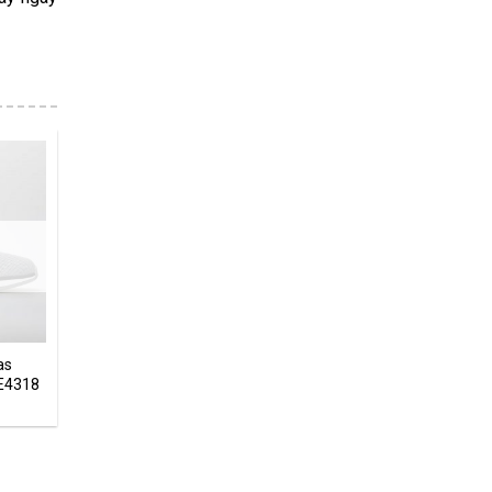
as
E4318