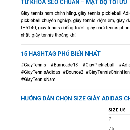
TỪ KHÓA SEO CHUẨN – MẬT ĐỘ TỐI ƯU
Giày tennis nam chính hãng, giày tennis pickleball Adi
pickleball chuyên nghiệp, giày tennis đệm êm, giày đ
IH5140, giày tennis chống trượt, giày chơi tennis phong
nhất, giày tennis thoáng khí.
15 HASHTAG PHỔ BIẾN NHẤT
#GiayTennis #Barricade13 #GiayPickleball #A
#GiayTennisAdidas #Bounce2 #GiayTennisChinhHa
#GiayTennisNam
HƯỚNG DẪN CHỌN SIZE GIÀY ADIDAS 
SIZE US
7
7.5