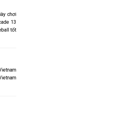
iày chơi
icade 13
ball tốt
Vietnam
Vietnam