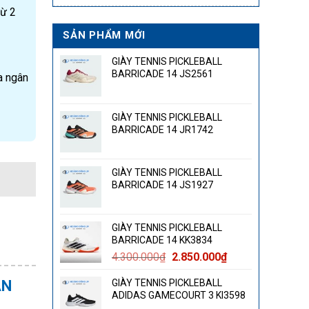
từ 2
SẢN PHẨM MỚI
GIÀY TENNIS PICKLEBALL
BARRICADE 14 JS2561
a ngân
GIÀY TENNIS PICKLEBALL
BARRICADE 14 JR1742
GIÀY TENNIS PICKLEBALL
BARRICADE 14 JS1927
GIÀY TENNIS PICKLEBALL
BARRICADE 14 KK3834
Giá
Giá
4.300.000
₫
2.850.000
₫
gốc
hiện
ẠN
GIÀY TENNIS PICKLEBALL
là:
tại
ADIDAS GAMECOURT 3 KI3598
4.300.000₫.
là: