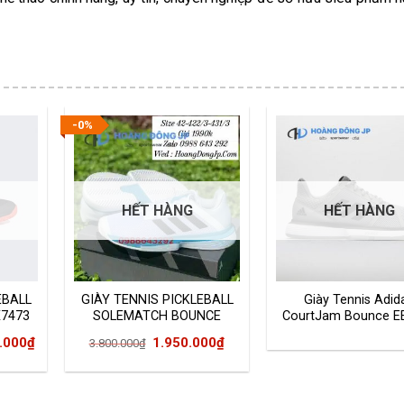
-0%
HẾT HÀNG
HẾT HÀNG
EBALL
GIÀY TENNIS PICKLEBALL
Giày Tennis Adid
7473
SOLEMATCH BOUNCE
CourtJam Bounce E
FX1732
Giá
Giá
.000
₫
1.950.000
₫
3.800.000
₫
gốc
hiện
là:
tại