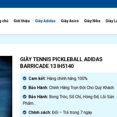
g chủ
Giới thiệu
Giày Adidas
Giày Asics
Giày Nike
Giày L
GIÀY TENNIS PICKLEBALL ADIDAS
BARRICADE 13 IH5140
Cam kết:
Hàng chính hãng 100%
Bảo Hành:
Chính Hãng Trọn Đời Cho Quý Khách.
Bảo Hành:
Bong Tróc, Sổ Chỉ, Hỏng Đế, Lỗi Sản
Phẩm…
Chính sách:
Đ
ổi – Trả trong 7 ngày