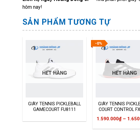
hôm nay!
SẢN PHẨM TƯƠNG TỰ
-0%
HẾT HÀNG
HẾT HÀNG
as
GIÀY TENNIS PICKLEBALL
GIÀY TENNIS PICKL
110
GAMECOURT FU8111
COURT CONTROL FX
1.590.000
₫
–
1.650