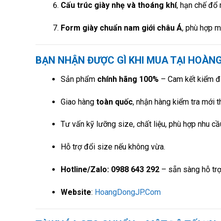
Cấu trúc giày nhẹ và thoáng khí
, hạn chế đổ 
Form giày chuẩn nam giới châu Á
, phù hợp m
BẠN NHẬN ĐƯỢC GÌ KHI MUA TẠI HOÀN
Sản phẩm
chính hãng 100%
– Cam kết kiểm đị
Giao hàng
toàn quốc
, nhận hàng kiểm tra mới 
Tư vấn kỹ lưỡng size, chất liệu, phù hợp nhu cầ
Hỗ trợ đổi size nếu không vừa.
Hotline/Zalo: 0988 643 292
– sẵn sàng hỗ trợ
Website
:
HoangDongJP.Com