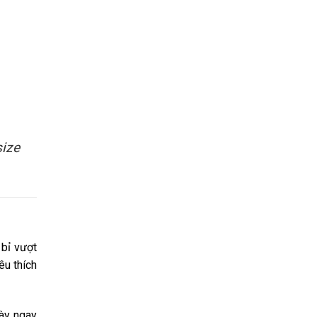
size
 bỉ vượt
êu thích
này ngay