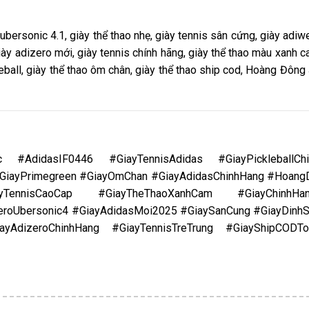
 ubersonic 4.1, giày thể thao nhẹ, giày tennis sân cứng, giày adiwe
giày adizero mới, giày tennis chính hãng, giày thể thao màu xanh c
leball, giày thể thao ôm chân, giày thể thao ship cod, Hoàng Đông 
ic #AdidasIF0446 #GiayTennisAdidas #GiayPickleballCh
 #GiayPrimegreen #GiayOmChan #GiayAdidasChinhHang #Hoan
TennisCaoCap #GiayTheThaoXanhCam #GiayChinhHan
eroUbersonic4 #GiayAdidasMoi2025 #GiaySanCung #GiayDinh
ayAdizeroChinhHang #GiayTennisTreTrung #GiayShipCODT