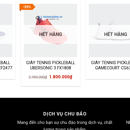
-39%
HẾT HÀNG
HẾT HÀNG
EBALL
GIÀY TENNIS PICKLEBALL
GIÀY TENNIS PICKL
F2477
UBERSONIC 3 FX1808
GAMECOURT CG6
Giá
Giá
1.800.000
₫
2.950.000
₫
gốc
hiện
là:
tại
2.950.000₫.
là:
1.800.000₫.
DỊCH VỤ CHU ĐÁO
Mang đến cho bạn sự chu đáo trong dịch vụ, chất
N
lượng trong sản phẩm.