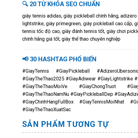
🔍 20 TỪ KHÓA SEO CHUẨN
giày tennis adidas, giày pickleball chính hãng, adizero
lightstrike, giày primegreen, giày pickleball cao cấp, 
tennis tốc độ cao, giày đánh tennis tốt, giày chơi pick
chính hãng giá tốt, giày thể thao chuyên nghiệp
📢 30 HASHTAG PHỔ BIẾN
#GiayTennis #GiayPickleball #AdizeroUberson
#GiayTheThao2025 #GiayAdiwear #GiayLightstrike
#GiayTheThaoMoiVe #GiayChongTruot #Giay
#GiayTheThaoNamNu #GiayPickleballDep #GiayAdiz
#GiayChinhHangFullBox #GiayTennisMoiNhat #Gi
#GiayTheThaoXuatSac
SẢN PHẨM TƯƠNG TỰ