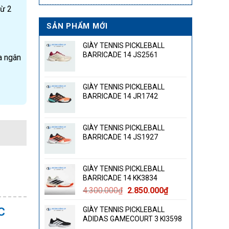
từ 2
SẢN PHẨM MỚI
GIÀY TENNIS PICKLEBALL
BARRICADE 14 JS2561
a ngân
GIÀY TENNIS PICKLEBALL
BARRICADE 14 JR1742
GIÀY TENNIS PICKLEBALL
BARRICADE 14 JS1927
GIÀY TENNIS PICKLEBALL
BARRICADE 14 KK3834
Giá
Giá
4.300.000
₫
2.850.000
₫
gốc
hiện
C
GIÀY TENNIS PICKLEBALL
là:
tại
ADIDAS GAMECOURT 3 KI3598
4.300.000₫.
là: