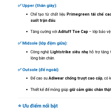
✅ Upper (thân giày):
Chế tạo từ chất liệu
Primegreen tái chế ca
suốt trận đấu
.
Tăng cường với
Adituff Toe Cap
– lớp bảo vệ 
✅ Midsole (lớp đệm giữa):
Công nghệ
Lightstrike siêu nhẹ
hỗ trợ tăng 
lòng bàn chân.
✅ Outsole (đế ngoài):
Đế cao su
Adiwear chống trượt cao cấp
, có
Thiết kế đế mỏng giúp
giữ cảm giác chân thậ
⭐ Ưu điểm nổi bật