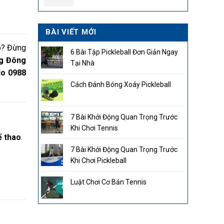
2.850.000₫.
BÀI VIẾT MỚI
ao? Đừng
6 Bài Tập Pickleball Đơn Giản Ngay
g Đông
Tại Nhà
lo 0988
Cách Đánh Bóng Xoáy Pickleball
7 Bài Khởi Động Quan Trọng Trước
Khi Chơi Tennis
ể thao
.
7 Bài Khởi Động Quan Trọng Trước
Khi Chơi Pickleball
Luật Chơi Cơ Bản Tennis