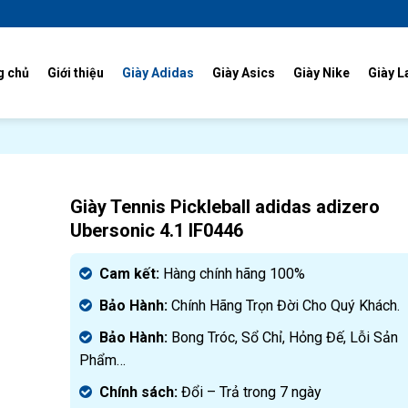
g chủ
Giới thiệu
Giày Adidas
Giày Asics
Giày Nike
Giày L
Giày Tennis Pickleball adidas adizero
Ubersonic 4.1 IF0446
Cam kết:
Hàng chính hãng 100%
Bảo Hành:
Chính Hãng Trọn Đời Cho Quý Khách.
Bảo Hành:
Bong Tróc, Sổ Chỉ, Hỏng Đế, Lỗi Sản
Phẩm…
Chính sách:
Đ
ổi – Trả trong 7 ngày