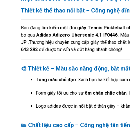
Thiết kế thể thao nổi bật – Công nghệ đỉ
Bạn đang tìm kiếm một đôi
giày Tennis Pickleball c
bỏ qua
Adidas Adizero Ubersonic 4.1 IF0446.
Mẫu g
JP
.Thương hiệu chuyên cung cấp giày thể thao chất l
643 292
để được tư vấn và đặt hàng nhanh chóng!
🎨 Thiết kế – Màu sắc năng động, bắt mắ
Tông màu chủ đạo
: Xanh bạc hà kết hợp cam
Form giày tối ưu cho sự
ôm chân chắc chắn
,
Logo adidas được in nổi bật ở thân giày – khẳ
👟 Chất liệu cao cấp – Công nghệ tân tiến