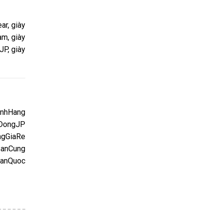
ar, giày
am, giày
JP, giày
inhHang
gDongJP
gGiaRe
SanCung
oanQuoc