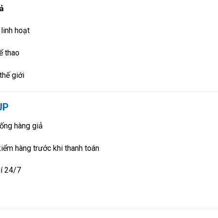
uả
linh hoạt
hể thao
thế giới
JP
hống hàng giả
kiểm hàng trước khi thanh toán
í 24/7