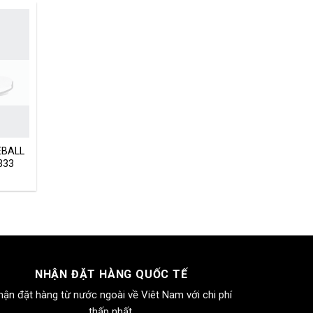
EBALL
333
NHẬN ĐẶT HÀNG QUỐC TẾ
hận đặt hàng từ nước ngoài về Viêt Nam với chi phí
thấp nhất.