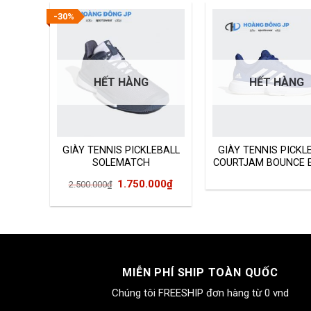
-30%
HẾT HÀNG
HẾT HÀNG
EBALL
GIÀY TENNIS PICKLEBALL
GIÀY TENNIS PICKL
NCE
SOLEMATCH
COURTJAM BOUNCE E
BOUNCE EE9562
Giá
Giá
Giá
000
₫
1.750.000
₫
2.500.000
₫
hiện
gốc
hiện
tại
là:
tại
00₫.
là:
2.500.000₫.
là:
1.750.000₫.
1.750.000₫.
MIỄN PHÍ SHIP TOÀN QUỐC
Chúng tôi FREESHIP đơn hàng từ 0 vnd