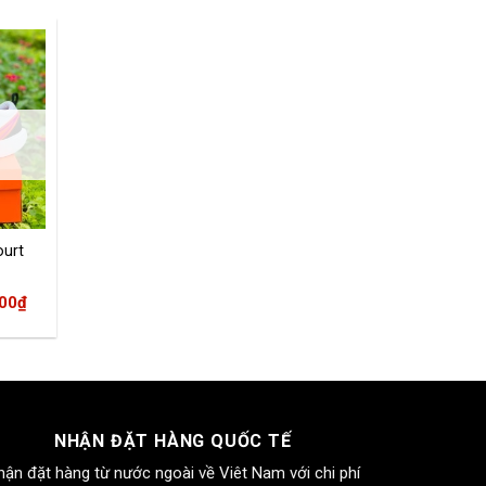
ourt
Giá
000
₫
hiện
tại
00₫.
là:
1.680.000₫.
NHẬN ĐẶT HÀNG QUỐC TẾ
hận đặt hàng từ nước ngoài về Viêt Nam với chi phí