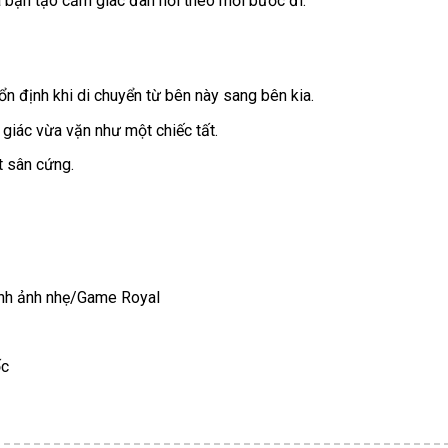
 bạn tạo cảm giác đàn hồi theo mỗi bước đi.
n định khi di chuyển từ bên này sang bên kia.
giác vừa vặn như một chiếc tất.
t sân cứng.
anh ảnh nhẹ/Game Royal
ốc