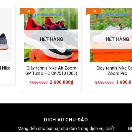
-0%
-0%
HẾT HÀNG
HẾT HÀNG
l Nike
Giày tennis Nike Air Zoom
Giày tennis Nike C
GP Turbo HC CK7513 (005)
Zoom Pro
Giá
Giá
Giá
2.600.000
₫
1.680.
4.000.000
₫
3.000.000
₫
gốc
hiện
gốc
là:
tại
là:
4.000.000₫.
là:
3.000.0
2.600.000₫.
DỊCH VỤ CHU ĐÁO
Mang đến cho bạn sự chu đáo trong dịch vụ, chất
N