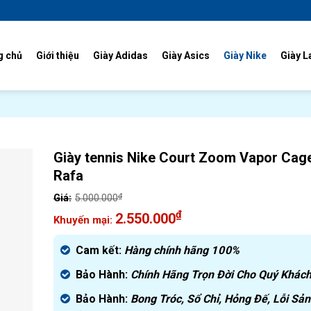
g chủ
Giới thiệu
Giày Adidas
Giày Asics
Giày Nike
Giày L
Giày tennis Nike Court Zoom Vapor Cag
Rafa
₫
5.000.000
Giá
₫
2.550.000
gốc
Giá
là:
hiện
Cam kết:
Hàng chính hãng
100%
5.000.000₫.
tại
Bảo Hành:
Chính Hãng Trọn Đời Cho Quý Khách
là:
2.550.000₫.
Bảo Hành:
Bong Tróc, Sổ Chỉ, Hỏng Đế, Lỗi Sản