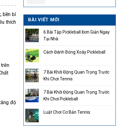
2.850.000₫.
, bền bỉ
BÀI VIẾT MỚI
êu thích
6 Bài Tập Pickleball Đơn Giản Ngay
Tại Nhà
Cách Đánh Bóng Xoáy Pickleball
 trên
7 Bài Khởi Động Quan Trọng Trước
 Chất
Khi Chơi Tennis
7 Bài Khởi Động Quan Trọng Trước
Khi Chơi Pickleball
tăng độ
Luật Chơi Cơ Bản Tennis