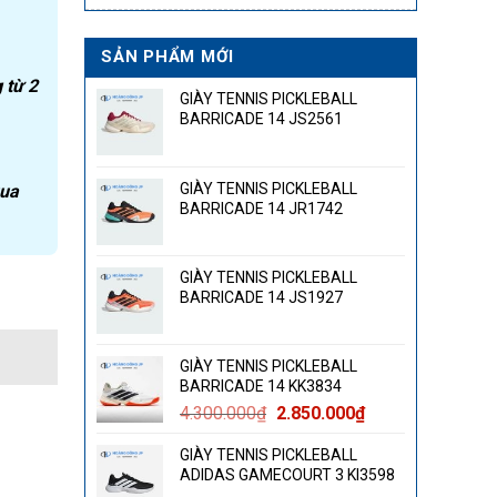
SẢN PHẨM MỚI
 từ 2
GIÀY TENNIS PICKLEBALL
BARRICADE 14 JS2561
GIÀY TENNIS PICKLEBALL
qua
BARRICADE 14 JR1742
GIÀY TENNIS PICKLEBALL
BARRICADE 14 JS1927
GIÀY TENNIS PICKLEBALL
BARRICADE 14 KK3834
Giá
Giá
4.300.000
₫
2.850.000
₫
gốc
hiện
GIÀY TENNIS PICKLEBALL
là:
tại
ADIDAS GAMECOURT 3 KI3598
4.300.000₫.
là: