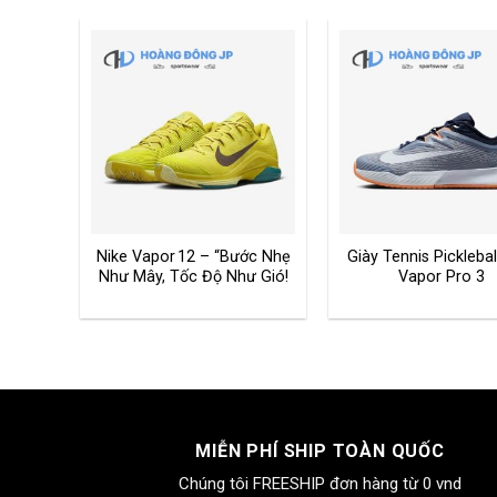
s Nike
Nike Vapor 12 – “Bước Nhẹ
Giày Tennis Picklebal
 Pro 2
Như Mây, Tốc Độ Như Gió!
Vapor Pro 3
uyên
MIỄN PHÍ SHIP TOÀN QUỐC
Chúng tôi FREESHIP đơn hàng từ 0 vnd