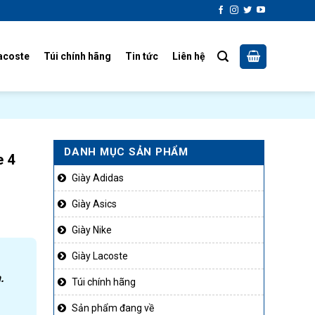
acoste
Túi chính hãng
Tin tức
Liên hệ
DANH MỤC SẢN PHẨM
e 4
Giày Adidas
Giày Asics
Giày Nike
Giày Lacoste
.
Túi chính hãng
Sản phẩm đang về