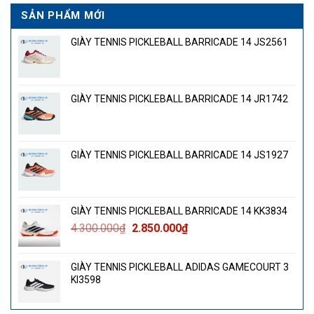
SẢN PHẨM MỚI
GIÀY TENNIS PICKLEBALL BARRICADE 14 JS2561
GIÀY TENNIS PICKLEBALL BARRICADE 14 JR1742
GIÀY TENNIS PICKLEBALL BARRICADE 14 JS1927
GIÀY TENNIS PICKLEBALL BARRICADE 14 KK3834
Giá
Giá
4.300.000
₫
2.850.000
₫
gốc
hiện
là:
tại
GIÀY TENNIS PICKLEBALL ADIDAS GAMECOURT 3
4.300.000₫.
là:
KI3598
2.850.000₫.