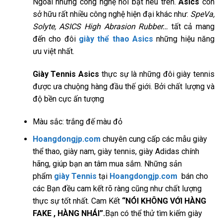
Ngoài những công nghệ nổi bật nêu trên.
Asics
còn
sở hữu rất nhiều công nghệ hiện đại khác như:
SpeVa,
Solyte, ASICS High Abrasion Rubber…
tất cả mang
đến cho đôi
giày thể thao Asics
những hiệu năng
ưu việt nhất.
Giày Tennis Asics
thực sự là những đôi giày tennis
được ưa chuộng hàng đầu thế giới. Bởi chất lượng và
độ bền cực ấn tượng
Màu sắc: trắng đế màu đỏ
Hoangdongjp.com
chuyên cung cấp các mẫu giày
thể thao, giày nam, giày tennis, giày Adidas chính
hãng, giúp bạn an tâm mua sắm. Những sản
phẩm
giày Tennis
tại
Hoangdongjp.com
bán cho
các Bạn đều cam kết rõ ràng cũng như chất lượng
thực sự tốt nhất. Cam Kết
“NÓI KHÔNG VỚI HÀNG
FAKE , HÀNG NHÁI”.
Bạn có thể thử tìm kiếm giày