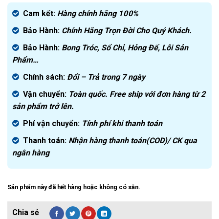
gốc
Giá
là:
hiện
Cam kết:
Hàng chính hãng
100%
2.600.000₫.
tại
Bảo Hành:
Chính Hãng Trọn Đời Cho Quý Khách.
là:
1.590.000₫.
Bảo Hành:
Bong Tróc, Sổ Chỉ, Hỏng Đế, Lỗi Sản
Phẩm…
Chính sách:
Đ
ổi – Trả trong 7 ngày
Vận chuyển:
Toàn quốc. Free ship với đơn hàng từ 2
sản phẩm trở lên.
Phí vận chuyển:
Tính phí khi thanh toán
Thanh toán:
Nhận hàng thanh toán(COD)/ CK qua
ngân hàng
Sản phẩm này đã hết hàng hoặc không có sẵn.