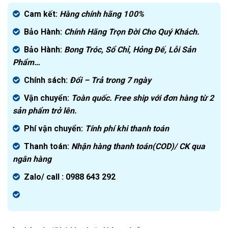
gốc
Giá
là:
hiện
Cam kết:
Hàng chính hãng
100%
2.500.000₫.
tại
Bảo Hành:
Chính Hãng Trọn Đời Cho Quý Khách.
là:
1.599.000₫.
Bảo Hành:
Bong Tróc, Sổ Chỉ, Hỏng Đế, Lỗi Sản
Phẩm…
Chính sách:
Đ
ổi – Trả trong 7 ngày
Vận chuyển:
Toàn quốc. Free ship với đơn hàng từ 2
sản phẩm trở lên.
Phí vận chuyển:
Tính phí khi thanh toán
Thanh toán:
Nhận hàng thanh toán(COD)/ CK qua
ngân hàng
Zalo/ call : 0988 643 292