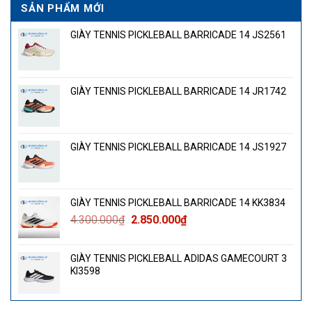
SẢN PHẨM MỚI
GIÀY TENNIS PICKLEBALL BARRICADE 14 JS2561
GIÀY TENNIS PICKLEBALL BARRICADE 14 JR1742
GIÀY TENNIS PICKLEBALL BARRICADE 14 JS1927
GIÀY TENNIS PICKLEBALL BARRICADE 14 KK3834
Giá
Giá
4.300.000
₫
2.850.000
₫
gốc
hiện
là:
tại
GIÀY TENNIS PICKLEBALL ADIDAS GAMECOURT 3
4.300.000₫.
là:
KI3598
2.850.000₫.