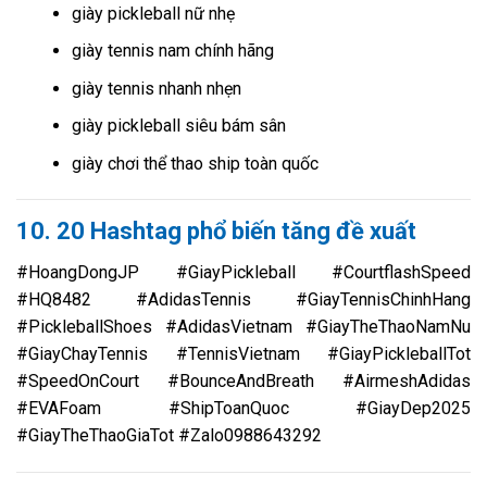
giày pickleball nữ nhẹ
giày tennis nam chính hãng
giày tennis nhanh nhẹn
giày pickleball siêu bám sân
giày chơi thể thao ship toàn quốc
10. 20 Hashtag phổ biến tăng đề xuất
#HoangDongJP #GiayPickleball #CourtflashSpeed
#HQ8482 #AdidasTennis #GiayTennisChinhHang
#PickleballShoes #AdidasVietnam #GiayTheThaoNamNu
#GiayChayTennis #TennisVietnam #GiayPickleballTot
#SpeedOnCourt #BounceAndBreath #AirmeshAdidas
#EVAFoam #ShipToanQuoc #GiayDep2025
#GiayTheThaoGiaTot #Zalo0988643292