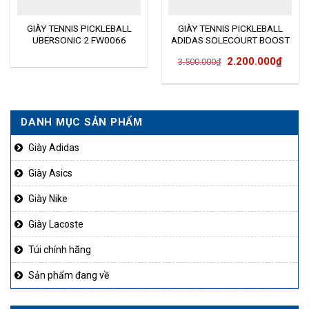
GIÀY TENNIS PICKLEBALL
GIÀY TENNIS PICKLEBALL
UBERSONIC 2 FW0066
ADIDAS SOLECOURT BOOST
Giá
Giá
2.200.000
₫
3.500.000
₫
gốc
hiện
là:
tại
3.500.000₫.
là:
DANH MỤC SẢN PHẨM
00.000₫.
2.200
Giày Adidas
Giày Asics
Giày Nike
Giày Lacoste
Túi chính hãng
Sản phẩm đang về