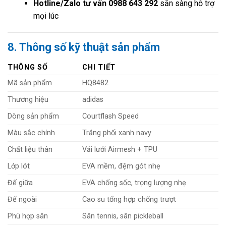
Hotline/Zalo tư vấn 0988 643 292
sẵn sàng hỗ trợ
mọi lúc
8. Thông số kỹ thuật sản phẩm
THÔNG SỐ
CHI TIẾT
Mã sản phẩm
HQ8482
Thương hiệu
adidas
Dòng sản phẩm
Courtflash Speed
Màu sắc chính
Trắng phối xanh navy
Chất liệu thân
Vải lưới Airmesh + TPU
Lớp lót
EVA mềm, đệm gót nhẹ
Đế giữa
EVA chống sốc, trọng lượng nhẹ
Đế ngoài
Cao su tổng hợp chống trượt
Phù hợp sân
Sân tennis, sân pickleball