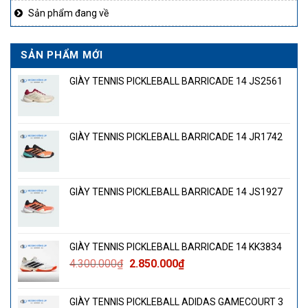
Sản phẩm đang về
SẢN PHẨM MỚI
GIÀY TENNIS PICKLEBALL BARRICADE 14 JS2561
GIÀY TENNIS PICKLEBALL BARRICADE 14 JR1742
GIÀY TENNIS PICKLEBALL BARRICADE 14 JS1927
GIÀY TENNIS PICKLEBALL BARRICADE 14 KK3834
Giá
Giá
4.300.000
₫
2.850.000
₫
gốc
hiện
là:
tại
GIÀY TENNIS PICKLEBALL ADIDAS GAMECOURT 3
4.300.000₫.
là: