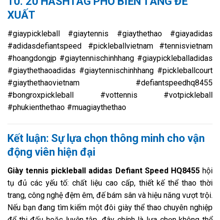
10. 20 HASHTAG PHỔ BIẾN TĂNG ĐỀ
XUẤT
#giaypickleball #giaytennis #giaythethao #giayadidas
#adidasdefiantspeed #pickleballvietnam #tennisvietnam
#hoangdongjp #giaytennischinhhang #giaypickleballadidas
#giaythethaoadidas #giaytennischinhhang #pickleballcourt
#giaythethaovietnam #defiantspeedhq8455
#bongroxpickleball #vottennis #votpickleball
#phukienthethao #muagiaythethao
Kết luận: Sự lựa chọn thông minh cho vận
động viên hiện đại
Giày tennis pickleball adidas Defiant Speed HQ8455
hội
tụ đủ các yếu tố: chất liệu cao cấp, thiết kế thể thao thời
trang, công nghệ đệm êm, đế bám sân và hiệu năng vượt trội.
Nếu bạn đang tìm kiếm một đôi giày thể thao chuyên nghiệp
để thi đấu hoặc luyện tập, đây chính là lựa chọn không thể