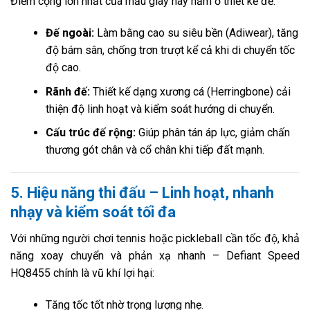
Điểm cộng lớn nhất của mẫu giày này nằm ở thiết kế đế:
Đế ngoài:
Làm bằng cao su siêu bền (Adiwear), tăng
độ bám sân, chống trơn trượt kể cả khi di chuyển tốc
độ cao.
Rãnh đế:
Thiết kế dạng xương cá (Herringbone) cải
thiện độ linh hoạt và kiểm soát hướng di chuyển.
Cấu trúc đế rộng:
Giúp phân tán áp lực, giảm chấn
thương gót chân và cổ chân khi tiếp đất mạnh.
5. Hiệu năng thi đấu – Linh hoạt, nhanh
nhạy và kiểm soát tối đa
Với những người chơi tennis hoặc pickleball cần tốc độ, khả
năng xoay chuyển và phản xạ nhanh – Defiant Speed
HQ8455 chính là vũ khí lợi hại:
Tăng tốc tốt nhờ trọng lượng nhẹ.