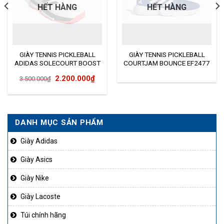
HẾT HÀNG
HẾT HÀNG
GIÀY TENNIS PICKLEBALL
GIÀY TENNIS PICKLEBALL
ADIDAS SOLECOURT BOOST
COURTJAM BOUNCE EF2477
Giá
Giá
2.200.000
₫
3.500.000
₫
gốc
hiện
là:
tại
3.500.000₫.
là:
DANH MỤC SẢN PHẨM
2.200.000₫.
Giày Adidas
Giày Asics
Giày Nike
Giày Lacoste
Túi chính hãng