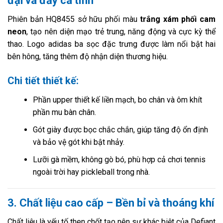
đại và đầy cá tính
Phiên bản HQ8455 sở hữu phối màu
trắng xám phối cam
neon
, tạo nên diện mạo trẻ trung, năng động và cực kỳ thể
thao. Logo adidas ba sọc đặc trưng được làm nổi bật hai
bên hông, tăng thêm độ nhận diện thương hiệu.
Chi tiết thiết kế:
Phần upper thiết kế liền mạch, bo chân và ôm khít
phần mu bàn chân.
Gót giày được bọc chắc chắn, giúp tăng độ ổn định
và bảo vệ gót khi bật nhảy.
Lưỡi gà mềm, không gò bó, phù hợp cả chơi tennis
ngoài trời hay pickleball trong nhà.
3. Chất liệu cao cấp – Bền bỉ và thoáng khí
Chất liệu là yếu tố then chốt tạo nên sự khác biệt của Defiant