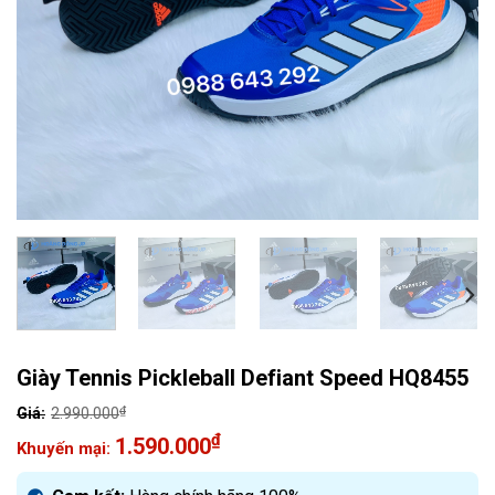
Giày Tennis Pickleball Defiant Speed HQ8455
₫
2.990.000
Giá
₫
1.590.000
gốc
Giá