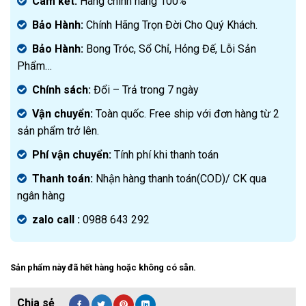
là:
hiện
Cam kết:
Hàng chính hãng 100%
2.990.000₫.
tại
Bảo Hành:
Chính Hãng Trọn Đời Cho Quý Khách.
là:
1.590.000₫.
Bảo Hành:
Bong Tróc, Sổ Chỉ, Hỏng Đế, Lỗi Sản
Phẩm…
Chính sách:
Đ
ổi – Trả trong 7 ngày
Vận chuyển:
Toàn quốc. Free ship với đơn hàng từ 2
sản phẩm trở lên.
Phí vận chuyển:
Tính phí khi thanh toán
Thanh toán:
Nhận hàng thanh toán(COD)/ CK qua
ngân hàng
zalo call :
0988 643 292
Sản phẩm này đã hết hàng hoặc không có sẵn.