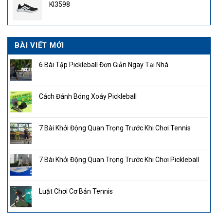
KI3598
2.850.000₫.
BÀI VIẾT MỚI
6 Bài Tập Pickleball Đơn Giản Ngay Tại Nhà
Cách Đánh Bóng Xoáy Pickleball
7 Bài Khởi Động Quan Trọng Trước Khi Chơi Tennis
7 Bài Khởi Động Quan Trọng Trước Khi Chơi Pickleball
Luật Chơi Cơ Bản Tennis