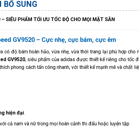
N BỔ SUNG
0 – SIÊU PHẨM TỐI ƯU TỐC ĐỘ CHO MỌI MẶT SÂN
Speed GV9520 – Cực nhẹ, cực bám, cực êm
a có độ bám hoàn hảo, vừa nhẹ, vừa thời trang lại phù hợp cho
peed GV9520
, siêu phẩm của adidas được thiết kế riêng cho tốc 
thích phong cách tấn công nhanh, với thiết kế mạnh mẽ và chất liệ
ng hiện đại
.
ới cả nam và nữ trong mọi hoàn cảnh thi đấu hoặc luyện tập