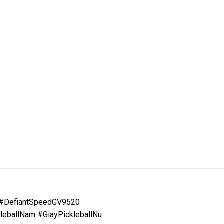
g #DefiantSpeedGV9520
leballNam #GiayPickleballNu