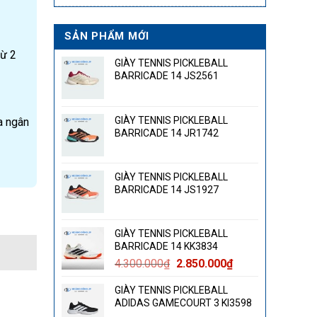
SẢN PHẨM MỚI
từ 2
GIÀY TENNIS PICKLEBALL
BARRICADE 14 JS2561
GIÀY TENNIS PICKLEBALL
a ngân
BARRICADE 14 JR1742
GIÀY TENNIS PICKLEBALL
BARRICADE 14 JS1927
GIÀY TENNIS PICKLEBALL
BARRICADE 14 KK3834
Giá
Giá
4.300.000
₫
2.850.000
₫
gốc
hiện
GIÀY TENNIS PICKLEBALL
là:
tại
ADIDAS GAMECOURT 3 KI3598
4.300.000₫.
là: