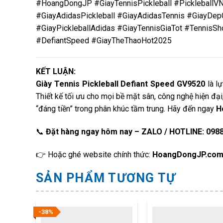
#HoangDongJP #GiayTennisPickleball #PickleballV
#GiayAdidasPickleball #GiayAdidasTennis #GiayDe
#GiayPickleballAdidas #GiayTennisGiaTot #TennisS
#DefiantSpeed #GiayTheThaoHot2025
KẾT LUẬN:
Giày Tennis Pickleball Defiant Speed GV9520
là lự
Thiết kế tối ưu cho mọi bề mặt sân, công nghệ hiện đạ
“đáng tiền” trong phân khúc tầm trung. Hãy đến ngay
H
📞
Đặt hàng ngay hôm nay – ZALO / HOTLINE: 0988
👉 Hoặc ghé website chính thức:
HoangDongJP.co
SẢN PHẨM TƯƠNG TỰ
-38%