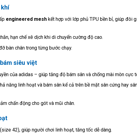
 khí
cấp
engineered mesh
kết hợp với lớp phủ TPU bền bỉ, giúp đôi g
ắn, hạn chế xê dịch khi di chuyển cường độ cao.
 đỡ bàn chân trong từng bước chạy.
bám siêu việt
yền của adidas – giúp tăng độ bám sân và chống mài mòn cực tố
khả năng linh hoạt và bám sân kể cả trên bề mặt sân cứng hay sâ
giảm chấn động cho gót và mũi chân.
oạt
(size 42), giúp người chơi linh hoạt, tăng tốc dễ dàng.