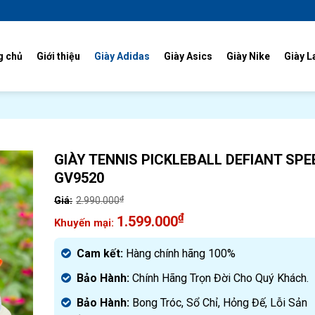
g chủ
Giới thiệu
Giày Adidas
Giày Asics
Giày Nike
Giày L
GIÀY TENNIS PICKLEBALL DEFIANT SPE
GV9520
₫
2.990.000
Giá
₫
1.599.000
gốc
Giá
là:
hiện
Cam kết:
Hàng chính hãng 100%
2.990.000₫.
tại
Bảo Hành:
Chính Hãng Trọn Đời Cho Quý Khách.
là:
1.599.000₫.
Bảo Hành:
Bong Tróc, Sổ Chỉ, Hỏng Đế, Lỗi Sản