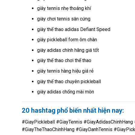
giày tennis nhẹ thoáng khí
giày chơi tennis sân cứng
giày thể thao adidas Defiant Speed
giày pickleball form ôm chân
giày adidas chính hãng giá tốt
giày thể thao chơi thể thao
giày tennis hàng hiệu giá rẻ
giày thể thao chuyên pickleball
giày adidas chống mài mòn
20 hashtag phổ biến nhất hiện nay:
#GiayPickleball #GiayTennis #GiayAdidasChinhHan
#GiayTheThaoChinhHang #GiayDanhTennis #GiayPick