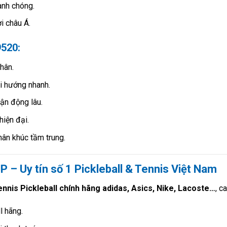
anh chóng.
i châu Á.
9520:
hân.
i hướng nhanh.
ận động lâu.
hiện đại.
hân khúc tầm trung.
 – Uy tín số 1 Pickleball & Tennis Việt Nam
ennis Pickleball chính hãng adidas, Asics, Nike, Lacoste…
, c
l hãng.