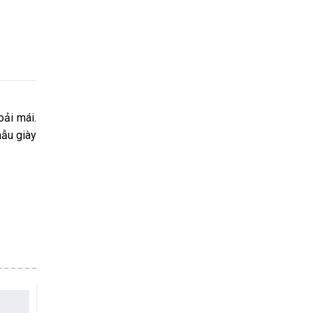
oải mái.
mẫu giày