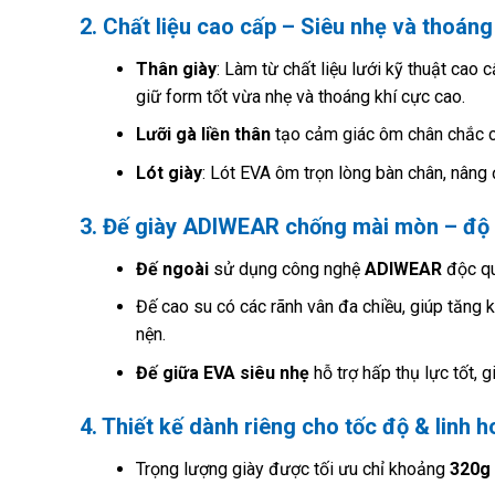
2. Chất liệu cao cấp – Siêu nhẹ và thoáng
Thân giày
: Làm từ chất liệu lưới kỹ thuật cao 
giữ form tốt vừa nhẹ và thoáng khí cực cao.
Lưỡi gà liền thân
tạo cảm giác ôm chân chắc ch
Lót giày
: Lót EVA ôm trọn lòng bàn chân, nâng
3. Đế giày ADIWEAR chống mài mòn – độ 
Đế ngoài
sử dụng công nghệ
ADIWEAR
độc qu
Đế cao su có các rãnh vân đa chiều, giúp tăng 
nện.
Đế giữa EVA siêu nhẹ
hỗ trợ hấp thụ lực tốt, 
4. Thiết kế dành riêng cho tốc độ & linh h
Trọng lượng giày được tối ưu chỉ khoảng
320g