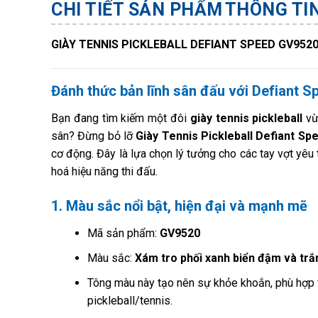
CHI TIẾT SẢN PHẨM
THÔNG TI
GIÀY TENNIS PICKLEBALL DEFIANT SPEED GV952
Đánh thức bản lĩnh sân đấu với Defiant 
Bạn đang tìm kiếm một đôi
giày tennis pickleball
vừ
sân? Đừng bỏ lỡ
Giày Tennis Pickleball Defiant S
cơ động. Đây là lựa chọn lý tưởng cho các tay vợt yêu 
hoá hiệu năng thi đấu.
1. Màu sắc nổi bật, hiện đại và mạnh mẽ
Mã sản phẩm:
GV9520
Màu sắc:
Xám tro phối xanh biển đậm và trắ
Tông màu này tạo nên sự khỏe khoắn, phù hợp v
pickleball/tennis.