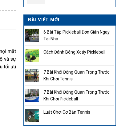
2.850.000₫.
BÀI VIẾT MỚI
6 Bài Tập Pickleball Đơn Giản Ngay
Tại Nhà
 mọi mặt
Cách Đánh Bóng Xoáy Pickleball
độ và sự
u tối ưu
7 Bài Khởi Động Quan Trọng Trước
Khi Chơi Tennis
7 Bài Khởi Động Quan Trọng Trước
Khi Chơi Pickleball
Luật Chơi Cơ Bản Tennis