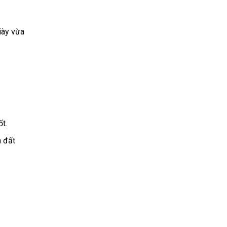
iày vừa
t.
n đất