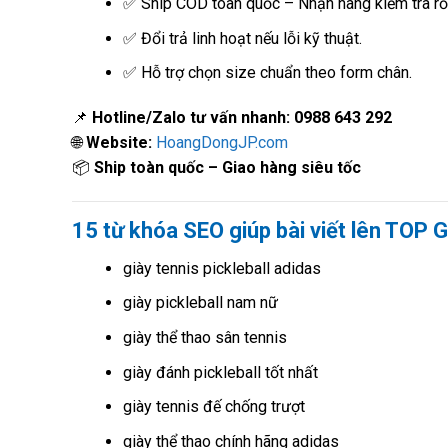
✅ Ship COD toàn quốc – Nhận hàng kiểm tra rồi
✅ Đổi trả linh hoạt nếu lỗi kỹ thuật.
✅ Hỗ trợ chọn size chuẩn theo form chân.
📌
Hotline/Zalo tư vấn nhanh:
0988 643 292
🌐
Website:
HoangDongJP.com
📦
Ship toàn quốc – Giao hàng siêu tốc
15 từ khóa SEO giúp bài viết lên TOP 
giày tennis pickleball adidas
giày pickleball nam nữ
giày thể thao sân tennis
giày đánh pickleball tốt nhất
giày tennis đế chống trượt
giày thể thao chính hãng adidas