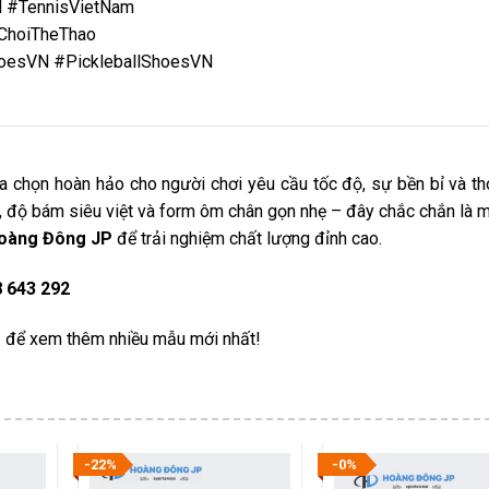
N #TennisVietNam
pChoiTheThao
hoesVN #PickleballShoesVN
a chọn hoàn hảo cho người chơi yêu cầu tốc độ, sự bền bỉ và th
i, độ bám siêu việt và form ôm chân gọn nhẹ – đây chắc chắn là 
oàng Đông JP
để trải nghiệm chất lượng đỉnh cao.
 643 292
m
để xem thêm nhiều mẫu mới nhất!
-22%
-0%