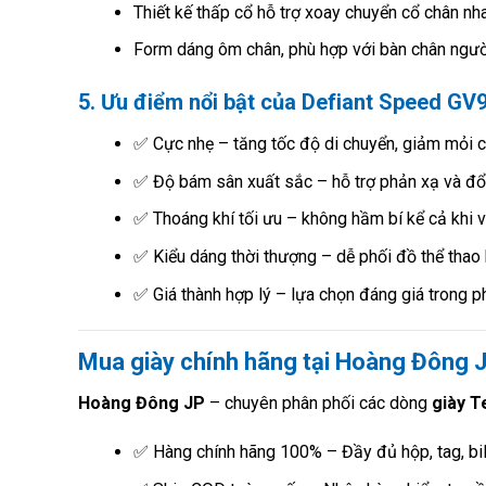
Thiết kế thấp cổ hỗ trợ xoay chuyển cổ chân nh
Form dáng ôm chân, phù hợp với bàn chân ngườ
5. Ưu điểm nổi bật của Defiant Speed GV
✅ Cực nhẹ – tăng tốc độ di chuyển, giảm mỏi c
✅ Độ bám sân xuất sắc – hỗ trợ phản xạ và đổ
✅ Thoáng khí tối ưu – không hầm bí kể cả khi v
✅ Kiểu dáng thời thượng – dễ phối đồ thể thao 
✅ Giá thành hợp lý – lựa chọn đáng giá trong p
Mua giày chính hãng tại Hoàng Đông JP
Hoàng Đông JP
– chuyên phân phối các dòng
giày T
✅ Hàng chính hãng 100% – Đầy đủ hộp, tag, bil