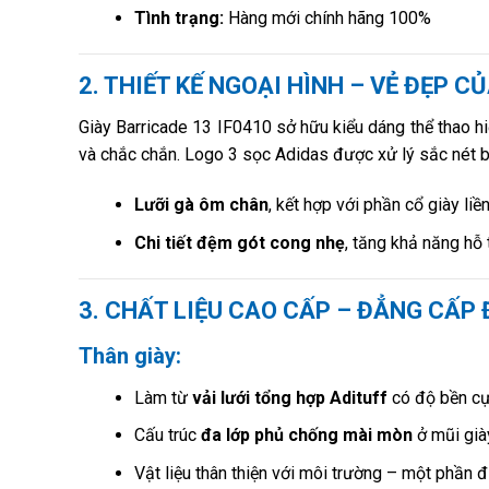
Tình trạng:
Hàng mới chính hãng 100%
2. THIẾT KẾ NGOẠI HÌNH – VẺ ĐẸP 
Giày Barricade 13 IF0410 sở hữu kiểu dáng thể thao h
và chắc chắn. Logo 3 sọc Adidas được xử lý sắc nét b
Lưỡi gà ôm chân
, kết hợp với phần cổ giày li
Chi tiết đệm gót cong nhẹ
, tăng khả năng hỗ
3. CHẤT LIỆU CAO CẤP – ĐẲNG CẤP 
Thân giày:
Làm từ
vải lưới tổng hợp Adituff
có độ bền cự
Cấu trúc
đa lớp phủ chống mài mòn
ở mũi già
Vật liệu thân thiện với môi trường – một phần