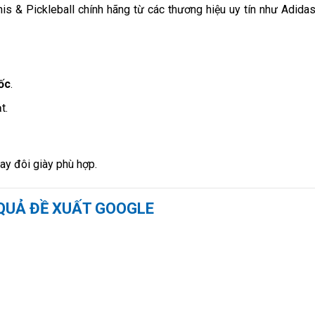
is & Pickleball chính hãng từ các thương hiệu uy tín như Adidas
ốc
.
t.
y đôi giày phù hợp.
 QUẢ ĐỀ XUẤT GOOGLE