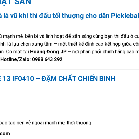
MẶT SÂN
 là vũ khí thi đấu tối thượng cho dân Picklebal
đủ mạnh mẽ, bền bỉ và linh hoạt để sẵn sàng cùng bạn thi đấu ở 
nh là lựa chọn xứng tầm – một thiết kế đỉnh cao kết hợp giữa c
ận. Có mặt tại
Hoàng Đông JP
– nơi phân phối chính hãng các 
–
Hotline/Zalo: 0988 643 292
.
 13 IF0410 – ĐẬM CHẤT CHIẾN BINH
bạc tạo nên vẻ ngoài mạnh mẽ, thời thượng
.com