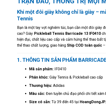
TRẬN ĐẤU, THỐNG TRỊ MỌI 
Khi một đôi giày không chỉ là giày – mà
Tennis
Bạn là một tay vợt nghiêm túc, bạn cần một đôi giày 
cao? Giày
Pickleball Tennis Barricade 13 IF0410
chí
hiện đại, chất liệu cao cấp và cảm hứng thể thao bất t
thể thao chất lượng, giao hàng
Ship COD toàn quốc
1. THÔNG TIN SẢN PHẨM BARRICADE
Mã sản phẩm:
IF0410
Phân khúc:
Giày Tennis & Pickleball cao cấp
Thương hiệu:
Adidas
Màu sắc:
Đen tuyền chủ đạo phối chi tiết xám 
Size có sẵn:
Từ 39 đến 45 tại
HoangDongJP