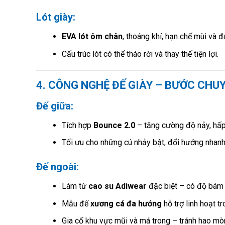
Lót giày:
EVA lót ôm chân
, thoáng khí, hạn chế mùi và 
Cấu trúc lót có thể tháo rời và thay thế tiện lợi.
4. CÔNG NGHỆ ĐẾ GIÀY – BƯỚC CHU
Đế giữa:
Tích hợp
Bounce 2.0
– tăng cường độ nảy, hấp
Tối ưu cho những cú nhảy bật, đổi hướng nhanh 
Đế ngoài:
Làm từ
cao su Adiwear
đặc biệt – có độ bám c
Mẫu đế
xương cá đa hướng
hỗ trợ linh hoạt tr
Gia cố khu vực mũi và má trong – tránh hao mòn