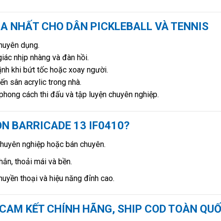
UA NHẤT CHO DÂN PICKLEBALL VÀ TENNIS
chuyên dụng.
ác nhịp nhàng và đàn hồi.
nh khi bứt tốc hoặc xoay người.
n sân acrylic trong nhà.
ong cách thi đấu và tập luyện chuyên nghiệp.
ỌN BARRICADE 13 IF0410?
chuyên nghiệp hoặc bán chuyên.
ắn, thoải mái và bền.
huyền thoại và hiệu năng đỉnh cao.
 CAM KẾT CHÍNH HÃNG, SHIP COD TOÀN QU