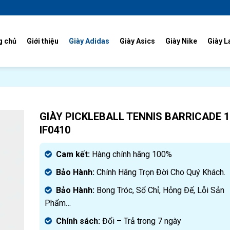
g chủ
Giới thiệu
Giày Adidas
Giày Asics
Giày Nike
Giày L
GIÀY PICKLEBALL TENNIS BARRICADE 1
IF0410
Cam kết:
Hàng chính hãng 100%
Bảo Hành:
Chính Hãng Trọn Đời Cho Quý Khách.
Bảo Hành:
Bong Tróc, Sổ Chỉ, Hỏng Đế, Lỗi Sản
Phẩm…
Chính sách:
Đ
ổi – Trả trong 7 ngày