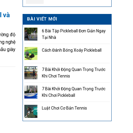
2.850.000₫.
l và
BÀI VIẾT MỚI
6 Bài Tập Pickleball Đơn Giản Ngay
cường độ
Tại Nhà
ông nghệ
mẫu giày
Cách Đánh Bóng Xoáy Pickleball
7 Bài Khởi Động Quan Trọng Trước
Khi Chơi Tennis
7 Bài Khởi Động Quan Trọng Trước
Khi Chơi Pickleball
Luật Chơi Cơ Bản Tennis