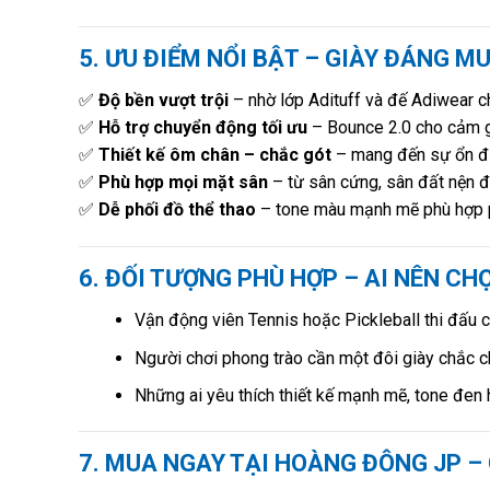
5. ƯU ĐIỂM NỔI BẬT – GIÀY ĐÁNG M
✅
Độ bền vượt trội
– nhờ lớp Adituff và đế Adiwear 
✅
Hỗ trợ chuyển động tối ưu
– Bounce 2.0 cho cảm gi
✅
Thiết kế ôm chân – chắc gót
– mang đến sự ổn đị
✅
Phù hợp mọi mặt sân
– từ sân cứng, sân đất nện đế
✅
Dễ phối đồ thể thao
– tone màu mạnh mẽ phù hợp ph
6. ĐỐI TƯỢNG PHÙ HỢP – AI NÊN CH
Vận động viên Tennis hoặc Pickleball thi đấu 
Người chơi phong trào cần một đôi giày chắc ch
Những ai yêu thích thiết kế mạnh mẽ, tone đen 
7. MUA NGAY TẠI HOÀNG ĐÔNG JP –