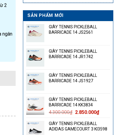
từ 2
SẢN PHẨM MỚI
GIÀY TENNIS PICKLEBALL
BARRICADE 14 JS2561
a ngân
GIÀY TENNIS PICKLEBALL
BARRICADE 14 JR1742
GIÀY TENNIS PICKLEBALL
BARRICADE 14 JS1927
GIÀY TENNIS PICKLEBALL
BARRICADE 14 KK3834
Giá
Giá
4.300.000
₫
2.850.000
₫
gốc
hiện
GIÀY TENNIS PICKLEBALL
là:
tại
ADIDAS GAMECOURT 3 KI3598
4.300.000₫.
là: