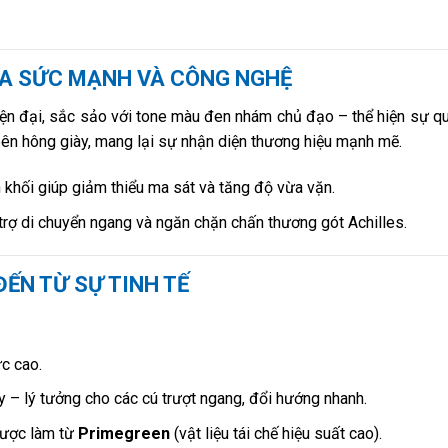
CỦA SỨC MẠNH VÀ CÔNG NGHỆ
iện đại, sắc sảo với tone màu đen nhám chủ đạo – thể hiện sự q
ên hông giày, mang lại sự nhận diện thương hiệu mạnh mẽ.
ền khối giúp giảm thiểu ma sát và tăng độ vừa vặn.
 trợ di chuyển ngang và ngăn chặn chấn thương gót Achilles.
ĐẾN TỪ SỰ TINH TẾ
c cao.
y – lý tưởng cho các cú trượt ngang, đổi hướng nhanh.
 được làm từ
Primegreen
(vật liệu tái chế hiệu suất cao).