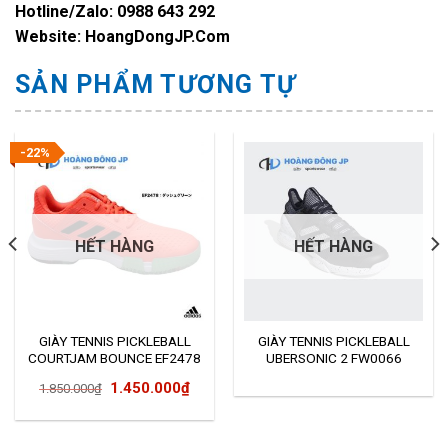
Hotline/Zalo: 0988 643 292
Website: HoangDongJP.Com
SẢN PHẨM TƯƠNG TỰ
-22%
HẾT HÀNG
HẾT HÀNG
GIÀY TENNIS PICKLEBALL
GIÀY TENNIS PICKLEBALL
COURTJAM BOUNCE EF2478
UBERSONIC 2 FW0066
Giá
Giá
1.450.000
₫
1.850.000
₫
gốc
hiện
là:
tại