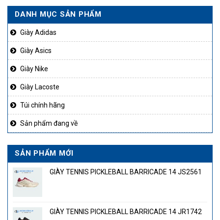
1.850.000₫.
là:
DANH MỤC SẢN PHẨM
99.000₫.
1.450.000₫.
Giày Adidas
Giày Asics
Giày Nike
Giày Lacoste
Túi chính hãng
Sản phẩm đang về
SẢN PHẨM MỚI
GIÀY TENNIS PICKLEBALL BARRICADE 14 JS2561
GIÀY TENNIS PICKLEBALL BARRICADE 14 JR1742