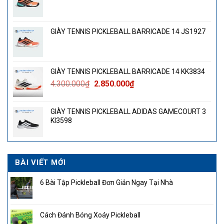
GIÀY TENNIS PICKLEBALL BARRICADE 14 JS1927
GIÀY TENNIS PICKLEBALL BARRICADE 14 KK3834
Giá
Giá
4.300.000
₫
2.850.000
₫
gốc
hiện
là:
tại
GIÀY TENNIS PICKLEBALL ADIDAS GAMECOURT 3
4.300.000₫.
là:
KI3598
2.850.000₫.
BÀI VIẾT MỚI
6 Bài Tập Pickleball Đơn Giản Ngay Tại Nhà
Cách Đánh Bóng Xoáy Pickleball