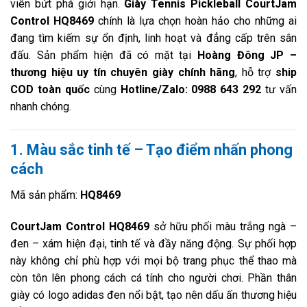
viên bứt phá giới hạn.
Giày Tennis Pickleball CourtJam
Control HQ8469
chính là lựa chọn hoàn hảo cho những ai
đang tìm kiếm sự ổn định, linh hoạt và đẳng cấp trên sân
đấu. Sản phẩm hiện đã có mặt tại
Hoàng Đông JP –
thương hiệu uy tín chuyên giày chính hãng
, hỗ trợ
ship
COD toàn quốc
cùng
Hotline/Zalo: 0988 643 292
tư vấn
nhanh chóng.
1. Màu sắc tinh tế – Tạo điểm nhấn phong
cách
Mã sản phẩm:
HQ8469
CourtJam Control HQ8469
sở hữu phối màu trắng ngà –
đen – xám hiện đại, tinh tế và đầy năng động. Sự phối hợp
này không chỉ phù hợp với mọi bộ trang phục thể thao mà
còn tôn lên phong cách cá tính cho người chơi. Phần thân
giày có logo adidas đen nổi bật, tạo nên dấu ấn thương hiệu