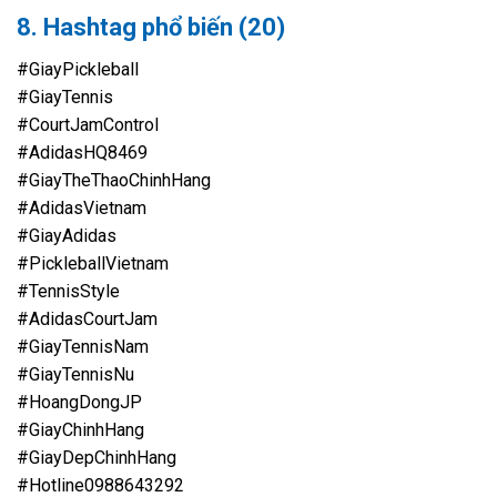
8. Hashtag phổ biến (20)
#GiayPickleball
#GiayTennis
#CourtJamControl
#AdidasHQ8469
#GiayTheThaoChinhHang
#AdidasVietnam
#GiayAdidas
#PickleballVietnam
#TennisStyle
#AdidasCourtJam
#GiayTennisNam
#GiayTennisNu
#HoangDongJP
#GiayChinhHang
#GiayDepChinhHang
#Hotline0988643292