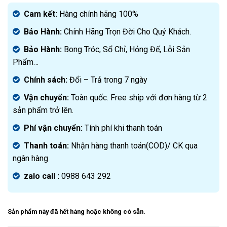
gốc
Giá
là:
hiện
Cam kết:
Hàng chính hãng 100%
2.500.000₫.
tại
Bảo Hành:
Chính Hãng Trọn Đời Cho Quý Khách.
là:
1.550.000₫.
Bảo Hành:
Bong Tróc, Sổ Chỉ, Hỏng Đế, Lỗi Sản
Phẩm…
Chính sách:
Đ
ổi – Trả trong 7 ngày
Vận chuyển:
Toàn quốc. Free ship với đơn hàng từ 2
sản phẩm trở lên.
Phí vận chuyển:
Tính phí khi thanh toán
Thanh toán:
Nhận hàng thanh toán(COD)/ CK qua
ngân hàng
zalo call :
0988 643 292
Sản phẩm này đã hết hàng hoặc không có sẵn.