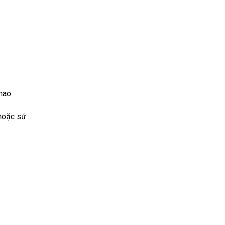
hao.
 hoặc sử