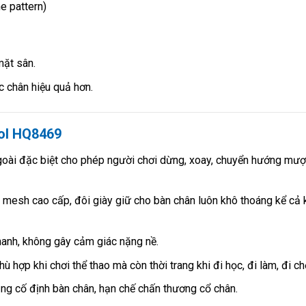
e pattern)
mặt sân.
c chân hiệu quả hơn.
rol HQ8469
goài đặc biệt cho phép người chơi dừng, xoay, chuyển hướng mư
 mesh cao cấp, đôi giày giữ cho bàn chân luôn khô thoáng kể cả k
hanh, không gây cảm giác nặng nề.
ù hợp khi chơi thể thao mà còn thời trang khi đi học, đi làm, đi ch
g cố định bàn chân, hạn chế chấn thương cổ chân.