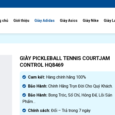
g chủ
Giới thiệu
Giày Adidas
Giày Asics
Giày Nike
Giày L
GIÀY PICKLEBALL TENNIS COURTJAM
CONTROL HQ8469
Cam kết:
Hàng chính hãng 100%
Bảo Hành:
Chính Hãng Trọn Đời Cho Quý Khách.
Bảo Hành:
Bong Tróc, Sổ Chỉ, Hỏng Đế, Lỗi Sản
Phẩm…
Chính sách:
Đ
ổi – Trả trong 7 ngày