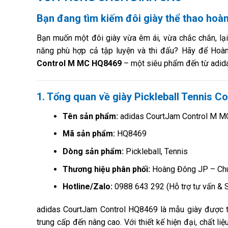
Bạn đang tìm kiếm đôi giày thể thao hoàn
Bạn muốn một đôi giày vừa êm ái, vừa chắc chắn, lại
năng phù hợp cả tập luyện và thi đấu? Hãy để Hoà
Control M MC HQ8469
– một siêu phẩm đến từ adidas 
1. Tổng quan về giày Pickleball Tennis 
Tên sản phẩm:
adidas CourtJam Control M M
Mã sản phẩm:
HQ8469
Dòng sản phẩm:
Pickleball, Tennis
Thương hiệu phân phối:
Hoàng Đông JP – Chuy
Hotline/Zalo:
0988 643 292 (Hỗ trợ tư vấn & 
adidas CourtJam Control HQ8469 là mẫu giày được thi
trung cấp đến nâng cao. Với thiết kế hiện đại, chất l