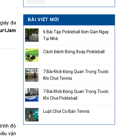
2.850.000₫.
BÀI VIẾT MỚI
 giày đa
ourtJam
6 Bài Tập Pickleball Đơn Giản Ngay
Tại Nhà
Cách Đánh Bóng Xoáy Pickleball
7 Bài Khởi Động Quan Trọng Trước
Khi Chơi Tennis
7 Bài Khởi Động Quan Trọng Trước
Khi Chơi Pickleball
Luật Chơi Cơ Bản Tennis
trình độ
hiều vận