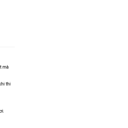
ợt mà
hi thi
ơi.