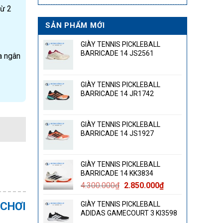
từ 2
SẢN PHẨM MỚI
GIÀY TENNIS PICKLEBALL
BARRICADE 14 JS2561
a ngân
GIÀY TENNIS PICKLEBALL
BARRICADE 14 JR1742
GIÀY TENNIS PICKLEBALL
BARRICADE 14 JS1927
GIÀY TENNIS PICKLEBALL
BARRICADE 14 KK3834
Giá
Giá
4.300.000
₫
2.850.000
₫
gốc
hiện
 CHƠI
GIÀY TENNIS PICKLEBALL
là:
tại
ADIDAS GAMECOURT 3 KI3598
4.300.000₫.
là: