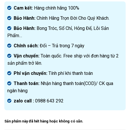
gốc
Giá
là:
hiện
Cam kết:
Hàng chính hãng 100%
4.000.000₫.
tại
Bảo Hành:
Chính Hãng Trọn Đời Cho Quý Khách.
là:
1.990.000₫.
Bảo Hành:
Bong Tróc, Sổ Chỉ, Hỏng Đế, Lỗi Sản
Phẩm…
Chính sách:
Đ
ổi – Trả trong 7 ngày
Vận chuyển:
Toàn quốc. Free ship với đơn hàng từ 2
sản phẩm trở lên.
Phí vận chuyển:
Tính phí khi thanh toán
Thanh toán:
Nhận hàng thanh toán(COD)/ CK qua
ngân hàng
zalo call :
0988 643 292
Sản phẩm này đã hết hàng hoặc không có sẵn.