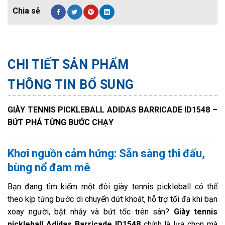
CHI TIẾT SẢN PHẨM
THÔNG TIN BỔ SUNG
GIÀY TENNIS PICKLEBALL ADIDAS BARRICADE ID1548 –
BỨT PHÁ TỪNG BƯỚC CHẠY
Khơi nguồn cảm hứng: Sẵn sàng thi đấu,
bùng nổ đam mê
Bạn đang tìm kiếm một đôi giày tennis pickleball có thể
theo kịp từng bước di chuyển dứt khoát, hỗ trợ tối đa khi bạn
xoay người, bật nhảy và bứt tốc trên sân?
Giày tennis
pickleball Adidas Barricade ID1548
chính là lựa chọn mà