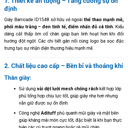
1. Thiết kế ấn tượng – Tăng cường sự ổn
định
Giày Barricade ID1548 sở hữu vẻ ngoài
thể thao mạnh mẽ,
phối màu trắng – đen tinh tế, điểm nhấn đỏ cá tính
. Kiểu
dáng cắt thấp ôm cổ chân giúp bạn linh hoạt hơn khi đổi
hướng đột ngột. Các chi tiết gân nổi cùng logo ba sọc đặc
trưng tạo sự nhận diện thương hiệu mạnh mẽ.
2. Chất liệu cao cấp – Bền bỉ và thoáng khí
Thân giày:
Sử dụng
vải dệt lưới mesh chống rách
kết hợp lớp
phủ tổng hợp chịu lực tốt, giúp giày nhẹ hơn nhưng
vẫn giữ được sự ổn định.
Công nghệ
Adituff
phủ quanh mũi giày và mặt bên
giúp kháng mài mòn cực tốt, đặc biệt là khi bạn thực
hiện các cú trượt ngang hoặc rê mũi chân.