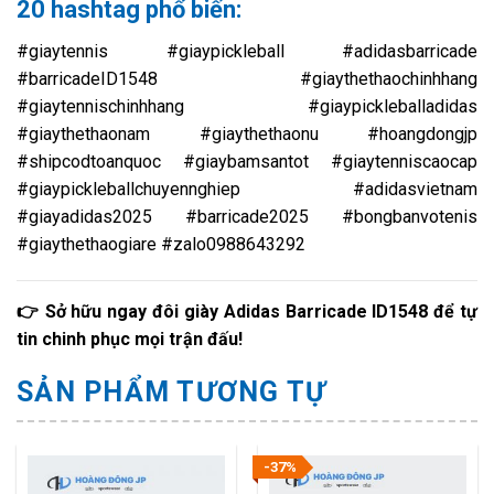
20 hashtag phổ biến:
#giaytennis #giaypickleball #adidasbarricade
#barricadeID1548 #giaythethaochinhhang
#giaytennischinhhang #giaypickleballadidas
#giaythethaonam #giaythethaonu #hoangdongjp
#shipcodtoanquoc #giaybamsantot #giaytenniscaocap
#giaypickleballchuyennghiep #adidasvietnam
#giayadidas2025 #barricade2025 #bongbanvotenis
#giaythethaogiare #zalo0988643292
👉 Sở hữu ngay đôi giày Adidas Barricade ID1548 để tự
tin chinh phục mọi trận đấu!
SẢN PHẨM TƯƠNG TỰ
-37%