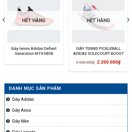
HẾT HÀNG
HẾT HÀNG
Giày tennis Adidas Defiant
GIÀY TENNIS PICKLEBALL
Generation M FX5808
ADIDAS SOLECOURT BOOST
Giá
Giá
2.200.000
₫
3.500.000
₫
gốc
hiện
là:
tại
3.500.000₫.
là:
DANH MỤC SẢN PHẨM
2.200
Giày Adidas
Giày Asics
Giày Nike
Giày Lacoste