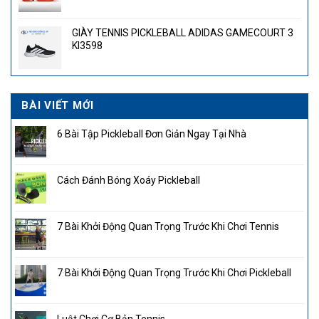
gốc
hiện
là:
tại
GIÀY TENNIS PICKLEBALL ADIDAS GAMECOURT 3
4.300.000₫.
là:
KI3598
2.850.000₫.
BÀI VIẾT MỚI
6 Bài Tập Pickleball Đơn Giản Ngay Tại Nhà
Cách Đánh Bóng Xoáy Pickleball
7 Bài Khởi Động Quan Trọng Trước Khi Chơi Tennis
7 Bài Khởi Động Quan Trọng Trước Khi Chơi Pickleball
Luật Chơi Cơ Bản Tennis