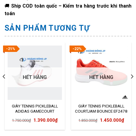
🚚
Ship COD toàn quốc – Kiểm tra hàng trước khi thanh
toán
SẢN PHẨM TƯƠNG TỰ
-21%
-22%
HẾT HÀNG
HẾT HÀNG
GIÀY TENNIS PICKLEBALL
GIÀY TENNIS PICKLEBALL
ADIDAS GAMECOURT
COURTJAM BOUNCE EF2478
EG2006
Giá
Giá
Giá
Giá
1.390.000
₫
1.450.000
₫
1.750.000
₫
1.850.000
₫
gốc
hiện
gốc
hiện
là:
tại
là:
tại