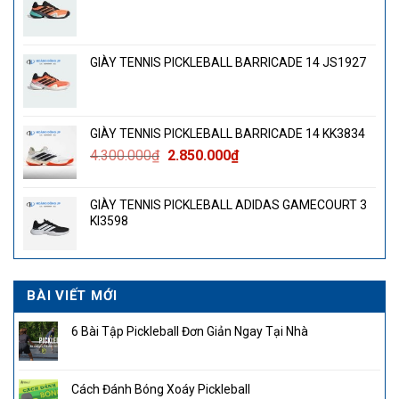
GIÀY TENNIS PICKLEBALL BARRICADE 14 JS1927
GIÀY TENNIS PICKLEBALL BARRICADE 14 KK3834
Giá
Giá
4.300.000
₫
2.850.000
₫
gốc
hiện
là:
tại
GIÀY TENNIS PICKLEBALL ADIDAS GAMECOURT 3
4.300.000₫.
là:
KI3598
2.850.000₫.
BÀI VIẾT MỚI
6 Bài Tập Pickleball Đơn Giản Ngay Tại Nhà
Cách Đánh Bóng Xoáy Pickleball