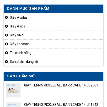
1.750.000₫.
là:
1.850.000₫.
là:
DANH MỤC SẢN PHẨM
50.000₫.
1.390.000₫.
1.450
Giày Adidas
Giày Asics
Giày Nike
Giày Lacoste
Túi chính hãng
Sản phẩm đang về
SẢN PHẨM MỚI
GIÀY TENNIS PICKLEBALL BARRICADE 14 JS2561
GIÀY TENNIS PICKLEBALL BARRICADE 14 JR1742