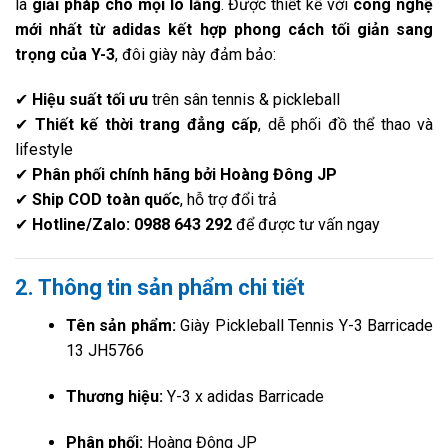
là
giải pháp cho mọi lo lắng
. Được thiết kế với
công nghệ
mới nhất từ adidas kết hợp phong cách tối giản sang
trọng của Y-3
, đôi giày này đảm bảo:
✔
Hiệu suất tối ưu
trên sân tennis & pickleball
✔
Thiết kế thời trang đẳng cấp
, dễ phối đồ thể thao và
lifestyle
✔
Phân phối chính hãng bởi Hoàng Đông JP
✔
Ship COD toàn quốc
, hỗ trợ đổi trả
✔
Hotline/Zalo: 0988 643 292
để được tư vấn ngay
2. Thông tin sản phẩm chi tiết
Tên sản phẩm:
Giày Pickleball Tennis Y-3 Barricade
13 JH5766
Thương hiệu:
Y-3 x adidas Barricade
Phân phối:
Hoàng Đông JP