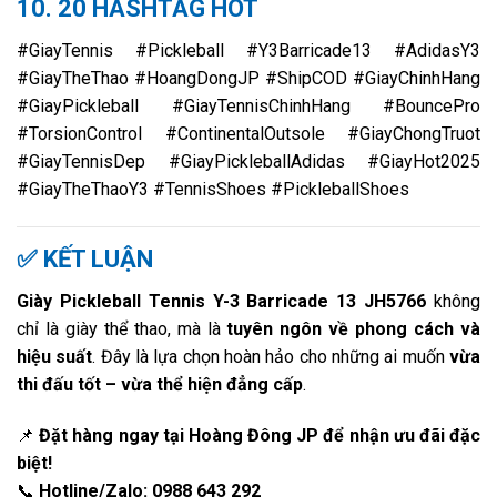
10. 20 HASHTAG HOT
#GiayTennis #Pickleball #Y3Barricade13 #AdidasY3
#GiayTheThao #HoangDongJP #ShipCOD #GiayChinhHang
#GiayPickleball #GiayTennisChinhHang #BouncePro
#TorsionControl #ContinentalOutsole #GiayChongTruot
#GiayTennisDep #GiayPickleballAdidas #GiayHot2025
#GiayTheThaoY3 #TennisShoes #PickleballShoes
✅ KẾT LUẬN
Giày Pickleball Tennis Y-3 Barricade 13 JH5766
không
chỉ là giày thể thao, mà là
tuyên ngôn về phong cách và
hiệu suất
. Đây là lựa chọn hoàn hảo cho những ai muốn
vừa
thi đấu tốt – vừa thể hiện đẳng cấp
.
📌
Đặt hàng ngay tại Hoàng Đông JP để nhận ưu đãi đặc
biệt!
📞
Hotline/Zalo: 0988 643 292