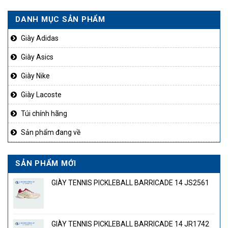
2.500.000₫.
là:
DANH MỤC SẢN PHẨM
1.750
Giày Adidas
Giày Asics
Giày Nike
Giày Lacoste
Túi chính hãng
Sản phẩm đang về
SẢN PHẨM MỚI
GIÀY TENNIS PICKLEBALL BARRICADE 14 JS2561
GIÀY TENNIS PICKLEBALL BARRICADE 14 JR1742