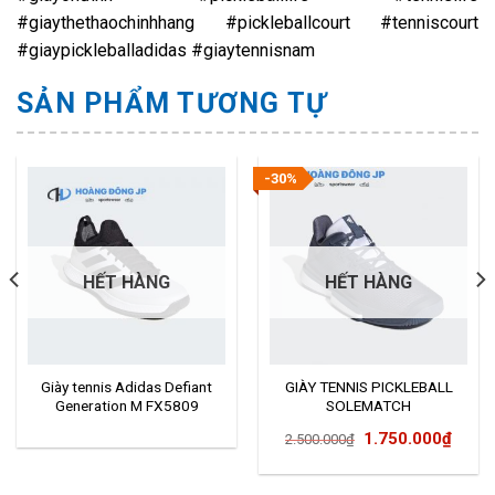
#giaythethaochinhhang #pickleballcourt #tenniscourt
#giaypickleballadidas #giaytennisnam
SẢN PHẨM TƯƠNG TỰ
-30%
HẾT HÀNG
HẾT HÀNG
Giày tennis Adidas Defiant
GIÀY TENNIS PICKLEBALL
Generation M FX5809
SOLEMATCH
BOUNCE EE9562
Giá
Giá
1.750.000
₫
2.500.000
₫
gốc
hiện
là:
tại