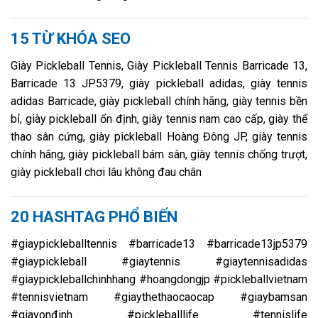
15 TỪ KHÓA SEO
Giày Pickleball Tennis, Giày Pickleball Tennis Barricade 13,
Barricade 13 JP5379, giày pickleball adidas, giày tennis
adidas Barricade, giày pickleball chính hãng, giày tennis bền
bỉ, giày pickleball ổn định, giày tennis nam cao cấp, giày thể
thao sân cứng, giày pickleball Hoàng Đông JP, giày tennis
chính hãng, giày pickleball bám sân, giày tennis chống trượt,
giày pickleball chơi lâu không đau chân
20 HASHTAG PHỔ BIẾN
#giaypickleballtennis #barricade13 #barricade13jp5379
#giaypickleball #giaytennis #giaytennisadidas
#giaypickleballchinhhang #hoangdongjp #pickleballvietnam
#tennisvietnam #giaythethaocaocap #giaybamsan
#giayonđinh #pickleballlife #tennislife