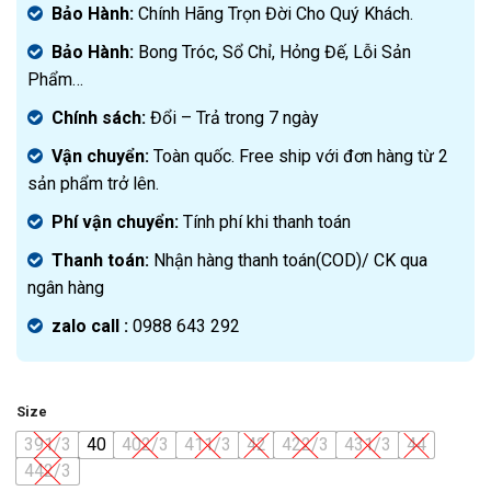
Bảo Hành:
Chính Hãng Trọn Đời Cho Quý Khách.
Bảo Hành:
Bong Tróc, Sổ Chỉ, Hỏng Đế, Lỗi Sản
Phẩm…
Chính sách:
Đ
ổi – Trả trong 7 ngày
Vận chuyển:
Toàn quốc. Free ship với đơn hàng từ 2
sản phẩm trở lên.
Phí vận chuyển:
Tính phí khi thanh toán
Thanh toán:
Nhận hàng thanh toán(COD)/ CK qua
ngân hàng
zalo call :
0988 643 292
Size
391/3
40
402/3
411/3
42
422/3
431/3
44
442/3