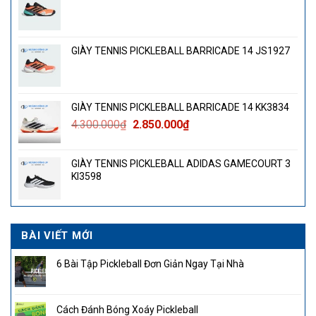
GIÀY TENNIS PICKLEBALL BARRICADE 14 JS1927
GIÀY TENNIS PICKLEBALL BARRICADE 14 KK3834
Giá
Giá
4.300.000
₫
2.850.000
₫
gốc
hiện
là:
tại
GIÀY TENNIS PICKLEBALL ADIDAS GAMECOURT 3
4.300.000₫.
là:
KI3598
2.850.000₫.
BÀI VIẾT MỚI
6 Bài Tập Pickleball Đơn Giản Ngay Tại Nhà
Cách Đánh Bóng Xoáy Pickleball