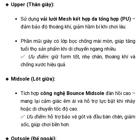
🔹 Upper (Thân giày):
Sử dụng
vải lưới Mesh kết hợp da tổng hợp (PU)
–
đảm bảo độ thoáng khí, giảm hầm bí khi chơi lâu.
Phần mũi giày có lớp bọc chống mài mòn, giúp tăng
tuổi thọ sản phẩm khi di chuyển ngang nhiều.
✅
Ưu điểm:
giữ form tốt, nhẹ chân, thoáng khí và
chống xước hiệu quả.
🔹 Midsole (Lót giữa):
Tích hợp
công nghệ Bounce Midsole
đàn hồi cao –
mang lại cảm giác êm ái và hỗ trợ lực bật khi nhảy
hoặc di chuyển tốc độ cao.
✅
Ưu điểm:
hỗ trợ bảo vệ gót và đầu bàn chân, giảm
sốc, giúp chơi bền hơn.
🔹 Outsole (Đế ngoài):