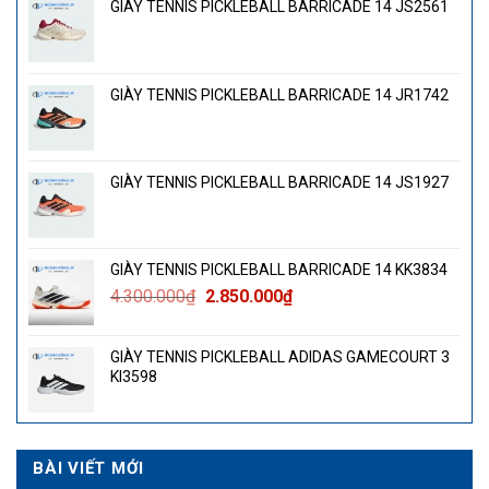
GIÀY TENNIS PICKLEBALL BARRICADE 14 JS2561
GIÀY TENNIS PICKLEBALL BARRICADE 14 JR1742
GIÀY TENNIS PICKLEBALL BARRICADE 14 JS1927
GIÀY TENNIS PICKLEBALL BARRICADE 14 KK3834
Giá
Giá
4.300.000
₫
2.850.000
₫
gốc
hiện
là:
tại
GIÀY TENNIS PICKLEBALL ADIDAS GAMECOURT 3
4.300.000₫.
là:
KI3598
2.850.000₫.
BÀI VIẾT MỚI