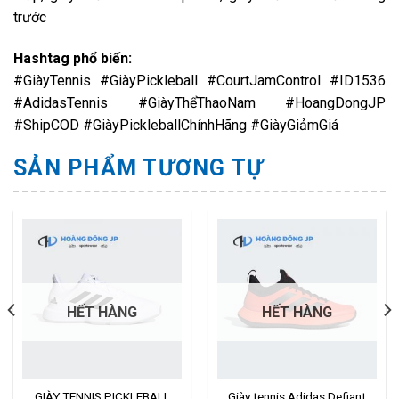
trước
Hashtag phổ biến:
#GiàyTennis #GiàyPickleball #CourtJamControl #ID1536
#AdidasTennis #GiàyThểThaoNam #HoangDongJP
#ShipCOD #GiàyPickleballChínhHãng #GiàyGiảmGiá
SẢN PHẨM TƯƠNG TỰ
HẾT HÀNG
HẾT HÀNG
GIÀY TENNIS PICKLEBALL
Giày tennis Adidas Defiant