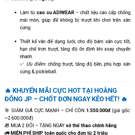
Làm từ
cao su ADIWEAR
– chất liệu cao cấp chống
mài mòn, giúp đế không bị trượt khi chơi trên sân
cứng.
Thiết kế vân đế dạng lưới, cho độ bám sân cực tốt,
hạn chế trơn trượt, tăng độ ổn định khi xoay chuyển
nhanh.
✅
Ưu điểm:
chống trượt, tăng độ bền, phù hợp sân
cứng & pickleball.
🔥 KHUYẾN MÃI CỰC HOT TẠI HOÀNG
ĐÔNG JP – CHỐT ĐƠN NGAY KẺO HẾT! 🔥
🎯 GIẢM GIÁ CỰC MẠNH – CHỈ CÒN
1.550.000đ
(giá gốc:
~2.600.000đ)
🎁 MUA 2 ĐÔI – TẶNG NGAY
vớ thể thao chính hãng
🚛
MIỄN PHÍ SHIP toàn quốc cho đơn từ 2 triệu