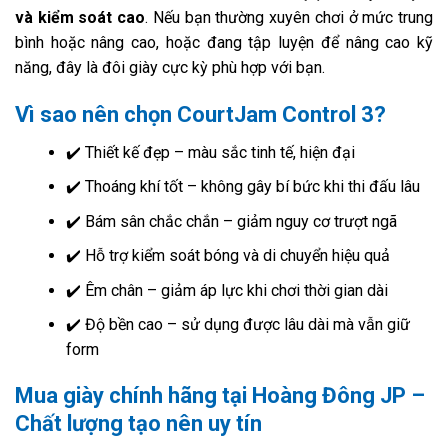
và kiểm soát cao
. Nếu bạn thường xuyên chơi ở mức trung
bình hoặc nâng cao, hoặc đang tập luyện để nâng cao kỹ
năng, đây là đôi giày cực kỳ phù hợp với bạn.
Vì sao nên chọn CourtJam Control 3?
✔️ Thiết kế đẹp – màu sắc tinh tế, hiện đại
✔️ Thoáng khí tốt – không gây bí bức khi thi đấu lâu
✔️ Bám sân chắc chắn – giảm nguy cơ trượt ngã
✔️ Hỗ trợ kiểm soát bóng và di chuyển hiệu quả
✔️ Êm chân – giảm áp lực khi chơi thời gian dài
✔️ Độ bền cao – sử dụng được lâu dài mà vẫn giữ
form
Mua giày chính hãng tại Hoàng Đông JP –
Chất lượng tạo nên uy tín