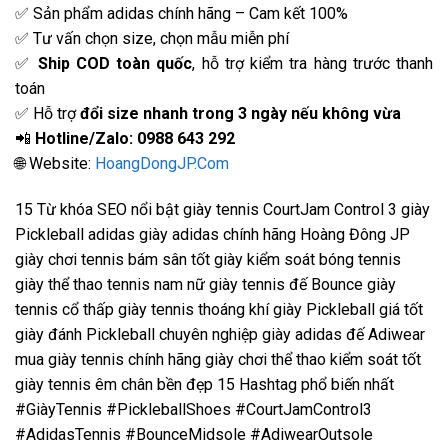
✅ Sản phẩm adidas chính hãng – Cam kết 100%
✅ Tư vấn chọn size, chọn mẫu miễn phí
✅
Ship COD toàn quốc
, hỗ trợ kiểm tra hàng trước thanh
toán
✅ Hỗ trợ
đổi size nhanh trong 3 ngày nếu không vừa
📲
Hotline/Zalo: 0988 643 292
🌐 Website:
HoangDongJP.Com
15 Từ khóa SEO nổi bật giày tennis CourtJam Control 3 giày
Pickleball adidas giày adidas chính hãng Hoàng Đông JP
giày chơi tennis bám sân tốt giày kiểm soát bóng tennis
giày thể thao tennis nam nữ giày tennis đế Bounce giày
tennis cổ thấp giày tennis thoáng khí giày Pickleball giá tốt
giày đánh Pickleball chuyên nghiệp giày adidas đế Adiwear
mua giày tennis chính hãng giày chơi thể thao kiểm soát tốt
giày tennis êm chân bền đẹp 15 Hashtag phổ biến nhất
#GiàyTennis #PickleballShoes #CourtJamControl3
#AdidasTennis #BounceMidsole #AdiwearOutsole