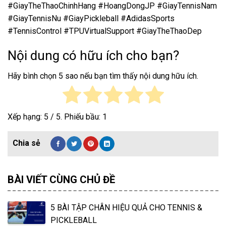
#GiayTheThaoChinhHang #HoangDongJP #GiayTennisNam
#GiayTennisNu #GiayPickleball #AdidasSports
#TennisControl #TPUVirtualSupport #GiayTheThaoDep
Nội dung có hữu ích cho bạn?
Hãy bình chọn 5 sao nếu bạn tìm thấy nội dung hữu ích.
Xếp hạng:
5
/ 5. Phiếu bầu:
1
BÀI VIẾT CÙNG CHỦ ĐỀ
5 BÀI TẬP CHÂN HIỆU QUẢ CHO TENNIS &
PICKLEBALL