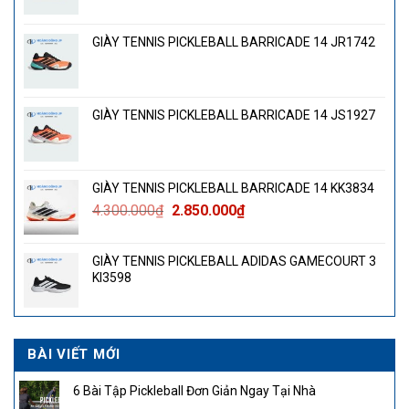
GIÀY TENNIS PICKLEBALL BARRICADE 14 JR1742
GIÀY TENNIS PICKLEBALL BARRICADE 14 JS1927
GIÀY TENNIS PICKLEBALL BARRICADE 14 KK3834
Giá
Giá
4.300.000
₫
2.850.000
₫
gốc
hiện
là:
tại
GIÀY TENNIS PICKLEBALL ADIDAS GAMECOURT 3
4.300.000₫.
là:
KI3598
2.850.000₫.
BÀI VIẾT MỚI
6 Bài Tập Pickleball Đơn Giản Ngay Tại Nhà